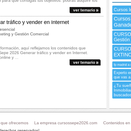
para que consigas tus objetivos: podrás adquirir los
Cursos 
ver temario
Cursos
tráfico y vender en Internet
Ganade
esencial
eting y Gestión Comercial
CURSO 
Gestión
 formación, aquí reflejamos los contenidos que
CURSO 
epe 2026 Generar tráfico y vender en Internet.
EXTIN
line y ...
ver temario
fp madrid a 
Experto e
que vas a
¿Tu sueñ
Inmobili
buscado
 que ofrecemos
La empresa cursossepe2026.com
Contenidos en 
 derechos reservados!