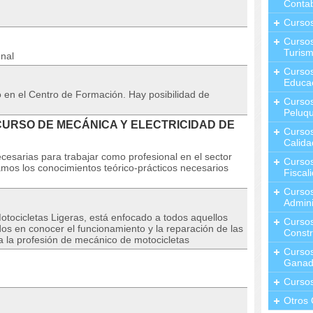
Contab
Curso
Cursos
Turis
onal
Curso
Educa
n el Centro de Formación. Hay posibilidad de
Cursos
Peluqu
el CURSO DE MECÁNICA Y ELECTRICIDAD DE
Curso
Calida
ecesarias para trabajar como profesional en el sector
Curso
amos los conocimientos teórico-prácticos necesarios
Fiscal
Curso
Admini
otocicletas Ligeras, está enfocado a todos aquellos
Cursos
dos en conocer el funcionamiento y la reparación de las
Constr
a la profesión de mecánico de motocicletas
Cursos
Ganad
Curso
Otros 