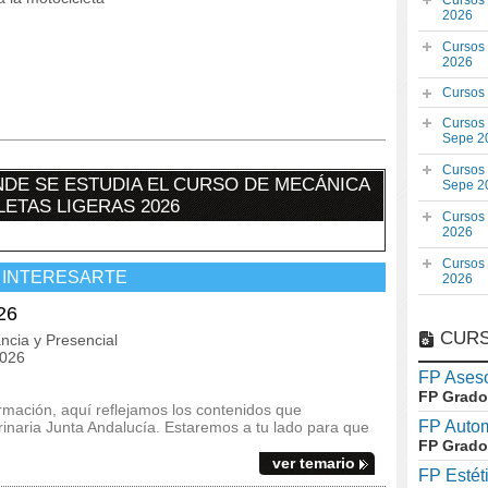
Cursos
2026
Cursos
2026
Cursos
Cursos
Sepe 2
Cursos
DE SE ESTUDIA EL CURSO DE MECÁNICA
Sepe 2
ETAS LIGERAS 2026
Cursos
2026
Cursos
 INTERESARTE
2026
26
CURS
ncia y Presencial
2026
FP Aseso
FP Grado
ormación, aquí reflejamos los contenidos que
FP Auto
terinaria Junta Andalucía. Estaremos a tu lado para que
FP Grado
ver temario
FP Estét