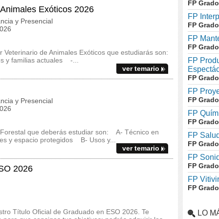
FP Grado
e Animales Exóticos 2026
FP Inter
ncia y Presencial
FP Grado
2026
FP Mante
FP Grado
r Veterinario de Animales Exóticos que estudiarás son:
s y familias actuales -...
FP Produ
ver temario
Espectác
FP Grado
FP Proye
FP Grado
ncia y Presencial
2026
FP Quími
FP Grado
 Forestal que deberás estudiar son: A- Técnico en
FP Salud
es y espacio protegidos B- Usos y...
FP Grado
ver temario
FP Soni
FP Grado
ESO 2026
FP Vitivi
FP Grado
stro Título Oficial de Graduado en ESO 2026. Te
LO M