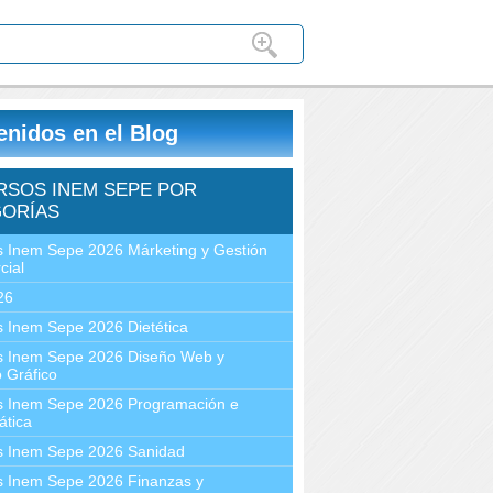
enidos en el Blog
RSOS INEM SEPE POR
ORÍAS
 Inem Sepe 2026 Márketing y Gestión
cial
26
 Inem Sepe 2026 Dietética
s Inem Sepe 2026 Diseño Web y
 Gráfico
s Inem Sepe 2026 Programación e
ática
s Inem Sepe 2026 Sanidad
s Inem Sepe 2026 Finanzas y