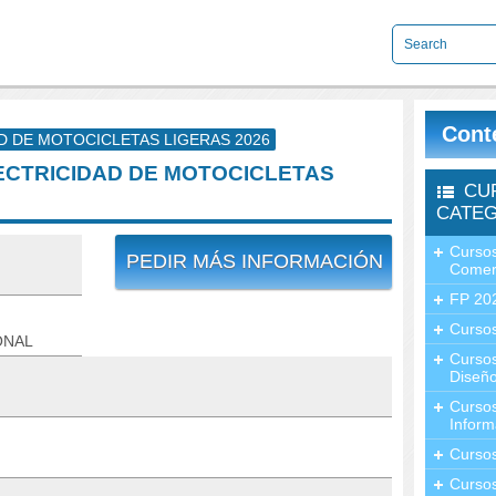
Cont
D DE MOTOCICLETAS LIGERAS 2026
ECTRICIDAD DE MOTOCICLETAS
CU
CATEG
Cursos
PEDIR MÁS INFORMACIÓN
Comer
FP 20
Cursos
ONAL
Curso
Diseño
Curso
Inform
Curso
Curso