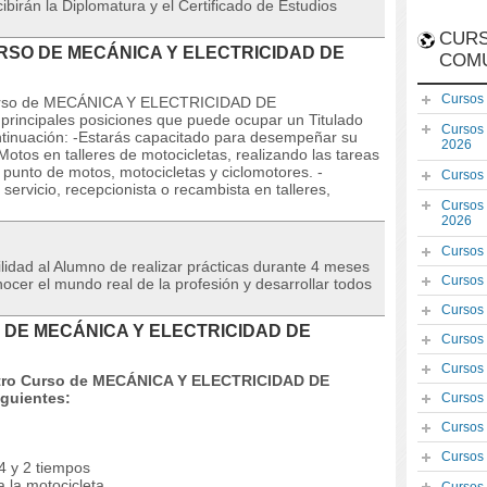
cibirán la Diplomatura y el Certificado de Estudios
CURS
l CURSO DE MECÁNICA Y ELECTRICIDAD DE
COM
Cursos
l Curso de MECÁNICA Y ELECTRICIDAD DE
ncipales posiciones que puede ocupar un Titulado
Cursos
ontinuación: -Estarás capacitado para desempeñar su
2026
otos en talleres de motocicletas, realizando las tareas
punto de motos, motocicletas y ciclomotores. -
Cursos
ervicio, recepcionista o recambista en talleres,
Cursos
2026
Cursos
ilidad al Alumno de realizar prácticas durante 4 meses
Cursos
cer el mundo real de la profesión y desarrollar todos
Cursos
SO DE MECÁNICA Y ELECTRICIDAD DE
Cursos
Cursos
stro Curso de MECÁNICA Y ELECTRICIDAD DE
guientes:
Cursos
Cursos
Cursos
4 y 2 tiempos
 la motocicleta