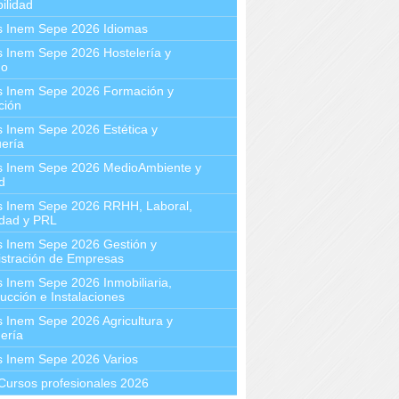
ilidad
s Inem Sepe 2026 Idiomas
 Inem Sepe 2026 Hostelería y
mo
s Inem Sepe 2026 Formación y
ción
 Inem Sepe 2026 Estética y
ería
s Inem Sepe 2026 MedioAmbiente y
d
s Inem Sepe 2026 RRHH, Laboral,
idad y PRL
s Inem Sepe 2026 Gestión y
stración de Empresas
 Inem Sepe 2026 Inmobiliaria,
ucción e Instalaciones
 Inem Sepe 2026 Agricultura y
ería
s Inem Sepe 2026 Varios
Cursos profesionales 2026