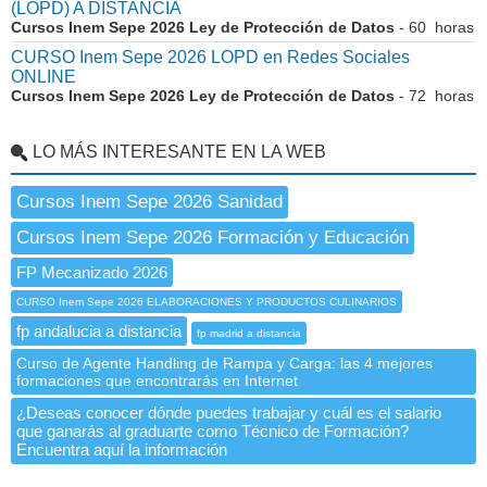
(LOPD) A DISTANCIA
Cursos Inem Sepe 2026 Ley de Protección de Datos
- 60 horas
CURSO Inem Sepe 2026 LOPD en Redes Sociales
ONLINE
Cursos Inem Sepe 2026 Ley de Protección de Datos
- 72 horas
LO MÁS INTERESANTE EN LA WEB
Cursos Inem Sepe 2026 Sanidad
Cursos Inem Sepe 2026 Formación y Educación
FP Mecanizado 2026
CURSO Inem Sepe 2026 ELABORACIONES Y PRODUCTOS CULINARIOS
fp andalucia a distancia
fp madrid a distancia
Curso de Agente Handling de Rampa y Carga: las 4 mejores
formaciones que encontrarás en Internet
¿Deseas conocer dónde puedes trabajar y cuál es el salario
que ganarás al graduarte como Técnico de Formación?
Encuentra aquí la información