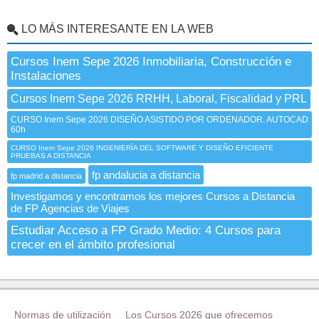
LO MÁS INTERESANTE EN LA WEB
Cursos Inem Sepe 2026 Inmobiliaria, Construcción e
Instalaciones
Cursos Inem Sepe 2026 RRHH, Laboral, Fiscalidad y PRL
CURSO Inem Sepe 2026 DISEÑO ASISTIDO POR ORDENADOR. AUTOCAD
60h
CURSO Inem Sepe 2026 INGENIERÍA DEL SOFTWARE Y DISEÑO EFICIENTE
PRUEBAS A DISTANCIA
fp andalucia a distancia
fp madrid a distancia
Investigamos y encontramos los mejores Cursos a Distancia
de FP Agencias de Viajes
Estudiar Acceso a FP Grado Medio: 4 Cursos para
crecer en el ámbito profesional
Normas de utilización
Los Cursos 2026 que ofrecemos