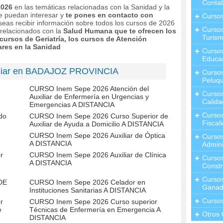
Contab
2026
en las temáticas relacionadas con la Sanidad y la
te puedan interesar y
te pones en contacto con
Curso
seas recibir información sobre todos los cursos de 2026
Cursos
 relacionados con la
Salud Humana que te ofrecen los
Turis
cursos de Geriatría, los cursos de Atención
ares en la Sanidad
Curso
Educa
iliar en BADAJOZ PROVINCIA
Cursos
Peluqu
CURSO Inem Sepe 2026 Atención del
Curso
Auxiliar de Enfermería en Urgencias y
Calida
Emergencias A DISTANCIA
Curso
do
CURSO Inem Sepe 2026 Curso Superior de
Fiscal
Auxiliar de Ayuda a Domicilio A DISTANCIA
CURSO Inem Sepe 2026 Auxiliar de Óptica
Curso
A DISTANCIA
Admini
r
CURSO Inem Sepe 2026 Auxiliar de Clínica
Cursos
A DISTANCIA
Constr
Cursos
DE
CURSO Inem Sepe 2026 Celador en
Ganad
Instituciones Sanitarias A DISTANCIA
Curso
r
CURSO Inem Sepe 2026 Curso superior
e
Técnicas de Enfermería en Emergencia A
Otros 
DISTANCIA