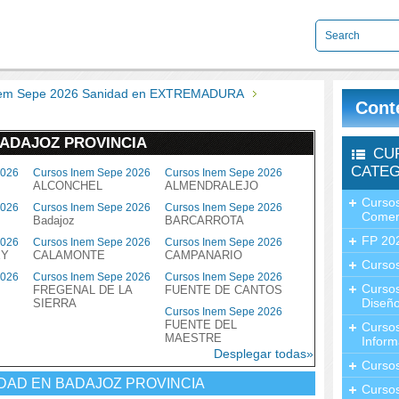
nem Sepe 2026 Sanidad en EXTREMADURA
Cont
BADAJOZ PROVINCIA
CU
CATEG
2026
Cursos Inem Sepe 2026
Cursos Inem Sepe 2026
ALCONCHEL
ALMENDRALEJO
Cursos
2026
Cursos Inem Sepe 2026
Cursos Inem Sepe 2026
Comer
Badajoz
BARCARROTA
FP 20
2026
Cursos Inem Sepe 2026
Cursos Inem Sepe 2026
EY
CALAMONTE
CAMPANARIO
Cursos
2026
Cursos Inem Sepe 2026
Cursos Inem Sepe 2026
Curso
FREGENAL DE LA
FUENTE DE CANTOS
Diseño
SIERRA
Cursos Inem Sepe 2026
FUENTE DEL
Curso
MAESTRE
Inform
Desplegar todas»
Curso
IDAD EN BADAJOZ PROVINCIA
Curso