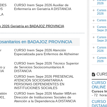
Cursos
2026
ADES
CURSO Inem Sepe 2026 Auxiliar de
OS
Enfermería en Geriatría A DISTANCIA
Cursos
2026
LA
Cursos
e 2026 Geriatría en BADAJOZ PROVINCIA
Cursos
Sepe 2
Cursos
Sepe 2
iosanitarios en BADAJOZ PROVINCIA
Cursos
r
CURSO Inem Sepe 2026 Atención
2026
Especializada para Enfermos de Alzheimer
Cursos
2026
CURSO Inem Sepe 2026 Técnico Superior
to y
de Servicios Sociocomunitarios A
CIA
DISTANCIA
CURS
CURSO Inem Sepe 2026 PRESENCIAL
ATENCIÓN SOCIOSANITARIA A
CURSO I
PERSONAS DEPENDIENTES EN
ONLINE
INSTITUCIONES SOCIALES
Cursos I
tión
CURSO Inem Sepe 2026 Master MBA en
- 72 hora
001,
Dirección de Instituciones Sociales de
Atención a la Dependencia A DISTANCIA
CURSO I
DISTAN