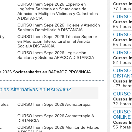
Cursos I
CURSO Inem Sepe 2026 Experto en
77 horas
Logística Sanitaria en Situaciones de
Atención a Múltiples Víctimas y Catástrofes
CURSO I
A DISTANCIA
Cursos I
CURSO Inem Sepe 2026 Higiene y Atención
65 horas
Sanitaria Domiciliaria A DISTANCIA
CURSO I
d y
CURSO Inem Sepe 2026 Técnico Superior
Cursos I
en Mediación Intercultural en el Ámbito
65 horas
Social A DISTANCIA
CURSO I
CURSO Inem Sepe 2026 Legislación
Sanitaria y Sistema APPCC A DISTANCIA
Cursos I
82 horas
CURSO In
e 2026 Sociosanitarios en BADAJOZ PROVINCIA
DISTAN
Cursos I
- 77 hora
pias Alternativas en BADAJOZ
CURSO I
Cursos I
72 horas
rales
CURSO Inem Sepe 2026 Aromaterapia
CURSO I
CURSO Inem Sepe 2026 Aromaterapia A
ONLINE
DISTANCIA
Cursos I
55 horas
E
CURSO Inem Sepe 2026 Monitor de Pilates