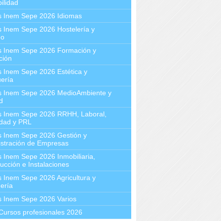
ilidad
s Inem Sepe 2026 Idiomas
 Inem Sepe 2026 Hostelería y
mo
s Inem Sepe 2026 Formación y
ción
 Inem Sepe 2026 Estética y
ería
s Inem Sepe 2026 MedioAmbiente y
d
s Inem Sepe 2026 RRHH, Laboral,
idad y PRL
s Inem Sepe 2026 Gestión y
stración de Empresas
 Inem Sepe 2026 Inmobiliaria,
ucción e Instalaciones
 Inem Sepe 2026 Agricultura y
ería
s Inem Sepe 2026 Varios
Cursos profesionales 2026