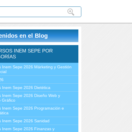
enidos en el Blog
RSOS INEM SEPE POR
ORÍAS
 Inem Sepe 2026 Márketing y Gestión
cial
26
 Inem Sepe 2026 Dietética
s Inem Sepe 2026 Diseño Web y
 Gráfico
s Inem Sepe 2026 Programación e
ática
s Inem Sepe 2026 Sanidad
s Inem Sepe 2026 Finanzas y