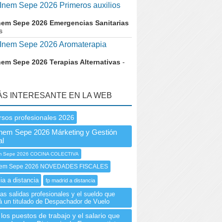
nem Sepe 2026 Primeros auxilios
nem Sepe 2026 Emergencias Sanitarias
s
nem Sepe 2026 Aromaterapia
nem Sepe 2026 Terapias Alternativas
-
ÁS INTERESANTE EN LA WEB
rsos profesionales 2026
nem Sepe 2026 Márketing y Gestión
al
 Sepe 2026 COCINA COLECTIVA
em Sepe 2026 NOVEDADES FISCALES
ia a distancia
fp madrid a distancia
as salidas profesionales y el sueldo que
á un titulado de Despachador de Vuelo
los puestos de trabajo y el salario que