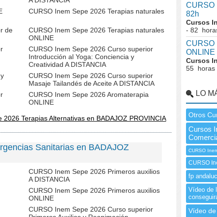
A DISTANCIA
CURSO I
E
CURSO Inem Sepe 2026 Terapias naturales
82h
Cursos I
r de
CURSO Inem Sepe 2026 Terapias naturales
- 82 hora
ONLINE
CURSO I
r
CURSO Inem Sepe 2026 Curso superior
ONLINE
Introducción al Yoga: Conciencia y
Cursos I
Creatividad A DISTANCIA
55 horas
 y
CURSO Inem Sepe 2026 Curso superior
Masaje Tailandés de Aceite A DISTANCIA
LO M
r
CURSO Inem Sepe 2026 Aromaterapia
ONLINE
Otros Cu
e 2026 Terapias Alternativas en BADAJOZ PROVINCIA
Cursos I
Comerci
rgencias Sanitarias en BADAJOZ
CURSO Inem
CURSO In
CURSO Inem Sepe 2026 Primeros auxilios
fp andaluc
A DISTANCIA
Vídeo de l
CURSO Inem Sepe 2026 Primeros auxilios
conseguir
ONLINE
CURSO Inem Sepe 2026 Curso superior
Vídeo de 