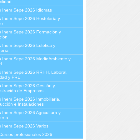
ilidad
s Inem Sepe 2026 Idiomas
 Inem Sepe 2026 Hostelería y
mo
s Inem Sepe 2026 Formación y
ción
 Inem Sepe 2026 Estética y
ería
s Inem Sepe 2026 MedioAmbiente y
d
s Inem Sepe 2026 RRHH, Laboral,
idad y PRL
s Inem Sepe 2026 Gestión y
stración de Empresas
 Inem Sepe 2026 Inmobiliaria,
ucción e Instalaciones
 Inem Sepe 2026 Agricultura y
ería
s Inem Sepe 2026 Varios
Cursos profesionales 2026