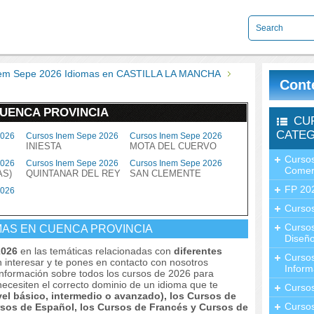
nem Sepe 2026 Idiomas en CASTILLA LA MANCHA
Cont
CUENCA PROVINCIA
CU
CATEG
2026
Cursos Inem Sepe 2026
Cursos Inem Sepe 2026
INIESTA
MOTA DEL CUERVO
Cursos
2026
Cursos Inem Sepe 2026
Cursos Inem Sepe 2026
Comer
AS)
QUINTANAR DEL REY
SAN CLEMENTE
FP 20
2026
Cursos
Curso
MAS EN CUENCA PROVINCIA
Diseño
 2026
en las temáticas relacionadas con
diferentes
Curso
n interesar y te pones en contacto con nosotros
Inform
r información sobre todos los cursos de 2026 para
ecesiten el correcto dominio de un idioma que te
Curso
vel básico, intermedio o avanzado), los Cursos de
Curso
ursos de Español, los Cursos de Francés y Cursos de