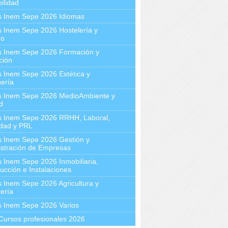
ilidad
s Inem Sepe 2026 Idiomas
 Inem Sepe 2026 Hostelería y
mo
s Inem Sepe 2026 Formación y
ción
 Inem Sepe 2026 Estética y
ería
s Inem Sepe 2026 MedioAmbiente y
d
s Inem Sepe 2026 RRHH, Laboral,
idad y PRL
s Inem Sepe 2026 Gestión y
stración de Empresas
 Inem Sepe 2026 Inmobiliaria,
ucción e Instalaciones
 Inem Sepe 2026 Agricultura y
ería
s Inem Sepe 2026 Varios
Cursos profesionales 2026