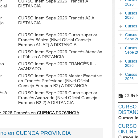
Cursos
r
CURSO Inem Sepe 2026 Francés A
2026
cial
DISTANCIA
Cursos
r
CURSO Inem Sepe 2026 Francés A2 A
2026
jo
DISTANCIA
Cursos
CURSO Inem Sepe 2026 Curso superior
Cursos
Sepe 2
Francés Básico (Nivel Oficial Consejo
Europeo A1-A2) A DISTANCIA
Cursos
CURSO Inem Sepe 2026 Francés Atención
Sepe 2
al Público A DISTANCIA
Cursos
so
CURSO Inem Sepe 2026 FRANCÉS III -
2026
AVANZADO-
Cursos
r
CURSO Inem Sepe 2026 Master Executive
2026
en Francés Profesional (Nivel Oficial
Consejo Europeo B2) A DISTANCIA
s A
CURSO Inem Sepe 2026 Curso superior
CURS
Francés Avanzado (Nivel Oficial Consejo
Europeo B2.2) A DISTANCIA
CURSO In
DISTAN
e 2026 Francés en CUENCA PROVINCIA
Cursos I
CURSO I
ONLINE
liano en CUENCA PROVINCIA
Cursos I