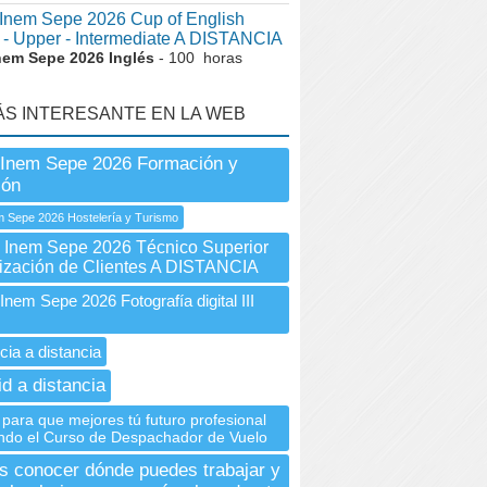
nem Sepe 2026 Cup of English
 - Upper - Intermediate A DISTANCIA
nem Sepe 2026 Inglés
- 100 horas
ÁS INTERESANTE EN LA WEB
Inem Sepe 2026 Formación y
ión
 Sepe 2026 Hostelería y Turismo
nem Sepe 2026 Técnico Superior
lización de Clientes A DISTANCIA
em Sepe 2026 Fotografía digital III
cia a distancia
id a distancia
para que mejores tú futuro profesional
ndo el Curso de Despachador de Vuelo
 conocer dónde puedes trabajar y