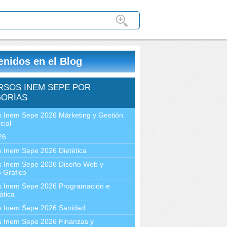
enidos en el Blog
RSOS INEM SEPE POR
ORÍAS
 Inem Sepe 2026 Márketing y Gestión
cial
26
 Inem Sepe 2026 Dietética
s Inem Sepe 2026 Diseño Web y
 Gráfico
s Inem Sepe 2026 Programación e
ática
s Inem Sepe 2026 Sanidad
s Inem Sepe 2026 Finanzas y