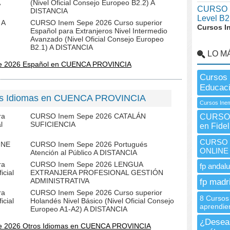
(Nivel Oficial Consejo Europeo B2.2) A
CURSO I
DISTANCIA
Level B2
 A
CURSO Inem Sepe 2026 Curso superior
Cursos I
Español para Extranjeros Nivel Intermedio
Avanzado (Nivel Oficial Consejo Europeo
B2.1) A DISTANCIA
LO M
e 2026 Español en CUENCA PROVINCIA
Cursos 
Educac
ros Idiomas en CUENCA PROVINCIA
Cursos Inem
ra
CURSO Inem Sepe 2026 CATALÁN
CURSO I
l
SUFICIENCIA
en Fide
CURSO In
INE
CURSO Inem Sepe 2026 Portugués
ONLINE
Atención al Público A DISTANCIA
ra
CURSO Inem Sepe 2026 LENGUA
fp andalu
icial
EXTRANJERA PROFESIONAL GESTIÓN
ADMINISTRATIVA
fp madr
ra
CURSO Inem Sepe 2026 Curso superior
8 Cursos 
icial
Holandés Nivel Básico (Nivel Oficial Consejo
aprendie
Europeo A1-A2) A DISTANCIA
¿Deseas
e 2026 Otros Idiomas en CUENCA PROVINCIA