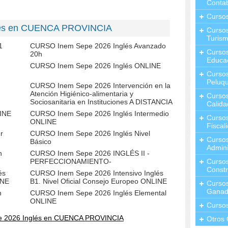
Contab
Curso
glés en CUENCA PROVINCIA
Cursos
Turis
1
CURSO Inem Sepe 2026 Inglés Avanzado
Curso
20h
Educa
CURSO Inem Sepe 2026 Inglés ONLINE
Cursos
Peluqu
CURSO Inem Sepe 2026 Intervención en la
Atención Higiénico-alimentaria y
Curso
Sociosanitaria en Instituciones A DISTANCIA
Calida
LINE
CURSO Inem Sepe 2026 Inglés Intermedio
Curso
ONLINE
Fiscal
r
CURSO Inem Sepe 2026 Inglés Nivel
Curso
Básico
Admini
h
CURSO Inem Sepe 2026 INGLÉS II -
PERFECCIONAMIENTO-
Cursos
Constr
és
CURSO Inem Sepe 2026 Intensivo Inglés
INE
B1. Nivel Oficial Consejo Europeo ONLINE
Cursos
Ganad
n
CURSO Inem Sepe 2026 Inglés Elemental
ONLINE
Curso
e 2026 Inglés en CUENCA PROVINCIA
Otros 