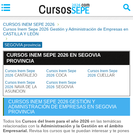
CURSOS INEM SEPE 2026
Cursos Inem Sepe 2026 Gestión y Administración de Empresas en
CASTILLA Y LEÓN
SEGOVIA provincia
CURSOS INEM SEPE 2026 EN SEGOVIA
PROVINCIA
Cursos Inem Sepe
Cursos Inem Sepe
Cursos Inem Sepe
CANTALEJO
COCA
CUELLAR
2026
2026
2026
Cursos Inem Sepe
Cursos Inem Sepe
NAVA DE LA
SEGOVIA
2026
2026
ASUNCION
CURSOS INEM SEPE 2026 GESTIÓN Y
ADMINISTRACIÓN DE EMPRESAS EN SEGOVIA
PROVINCIA
Todos los
Cursos del Inem para el año 2026
en las temáticas
relacionadas con la
Administración y la Gestión en el ámbito
Empresarial.
Revisa los cursos que te puedan interesar y te pones