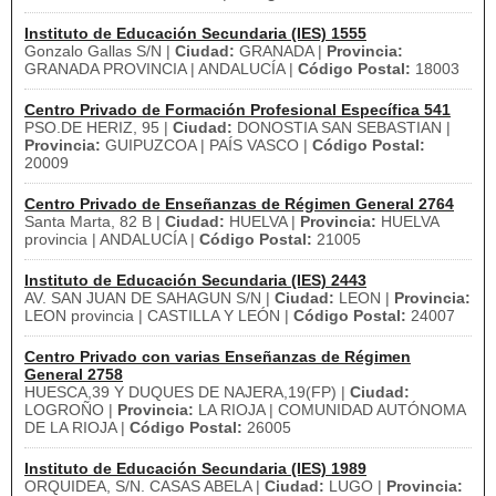
Instituto de Educación Secundaria (IES) 1555
Gonzalo Gallas S/N |
Ciudad:
GRANADA |
Provincia:
GRANADA PROVINCIA | ANDALUCÍA |
Código Postal:
18003
Centro Privado de Formación Profesional Específica 541
PSO.DE HERIZ, 95 |
Ciudad:
DONOSTIA SAN SEBASTIAN |
Provincia:
GUIPUZCOA | PAÍS VASCO |
Código Postal:
20009
Centro Privado de Enseñanzas de Régimen General 2764
Santa Marta, 82 B |
Ciudad:
HUELVA |
Provincia:
HUELVA
provincia | ANDALUCÍA |
Código Postal:
21005
Instituto de Educación Secundaria (IES) 2443
AV. SAN JUAN DE SAHAGUN S/N |
Ciudad:
LEON |
Provincia:
LEON provincia | CASTILLA Y LEÓN |
Código Postal:
24007
Centro Privado con varias Enseñanzas de Régimen
General 2758
HUESCA,39 Y DUQUES DE NAJERA,19(FP) |
Ciudad:
LOGROÑO |
Provincia:
LA RIOJA | COMUNIDAD AUTÓNOMA
DE LA RIOJA |
Código Postal:
26005
Instituto de Educación Secundaria (IES) 1989
ORQUIDEA, S/N. CASAS ABELA |
Ciudad:
LUGO |
Provincia: