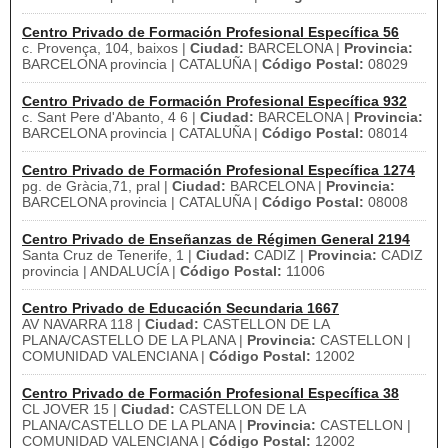
Centro Privado de Formación Profesional Específica 56
c. Provença, 104, baixos |
Ciudad:
BARCELONA |
Provincia:
BARCELONA provincia | CATALUÑA |
Código Postal:
08029
Centro Privado de Formación Profesional Específica 932
c. Sant Pere d'Abanto, 4 6 |
Ciudad:
BARCELONA |
Provincia:
BARCELONA provincia | CATALUÑA |
Código Postal:
08014
Centro Privado de Formación Profesional Específica 1274
pg. de Gràcia,71, pral |
Ciudad:
BARCELONA |
Provincia:
BARCELONA provincia | CATALUÑA |
Código Postal:
08008
Centro Privado de Enseñanzas de Régimen General 2194
Santa Cruz de Tenerife, 1 |
Ciudad:
CADIZ |
Provincia:
CADIZ
provincia | ANDALUCÍA |
Código Postal:
11006
Centro Privado de Educación Secundaria 1667
AV NAVARRA 118 |
Ciudad:
CASTELLON DE LA
PLANA/CASTELLO DE LA PLANA |
Provincia:
CASTELLON |
COMUNIDAD VALENCIANA |
Código Postal:
12002
Centro Privado de Formación Profesional Específica 38
CL JOVER 15 |
Ciudad:
CASTELLON DE LA
PLANA/CASTELLO DE LA PLANA |
Provincia:
CASTELLON |
COMUNIDAD VALENCIANA |
Código Postal:
12002