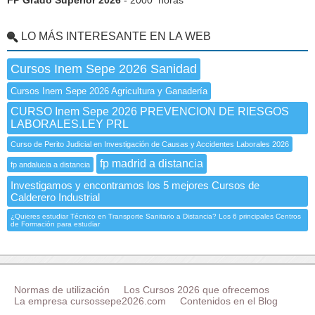
FP Grado Superior 2026
- 2000 horas
LO MÁS INTERESANTE EN LA WEB
Cursos Inem Sepe 2026 Sanidad
Cursos Inem Sepe 2026 Agricultura y Ganadería
CURSO Inem Sepe 2026 PREVENCION DE RIESGOS
LABORALES.LEY PRL
Curso de Perito Judicial en Investigación de Causas y Accidentes Laborales 2026
fp madrid a distancia
fp andalucia a distancia
Investigamos y encontramos los 5 mejores Cursos de
Calderero Industrial
¿Quieres estudiar Técnico en Transporte Sanitario a Distancia? Los 6 principales Centros
de Formación para estudiar
Normas de utilización
Los Cursos 2026 que ofrecemos
La empresa cursossepe2026.com
Contenidos en el Blog