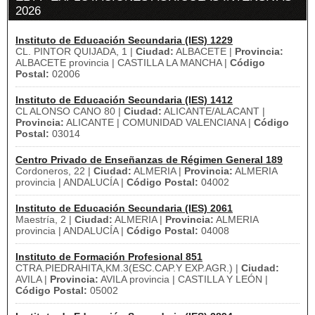
2026
Instituto de Educación Secundaria (IES) 1229
CL. PINTOR QUIJADA, 1 |
Ciudad:
ALBACETE |
Provincia:
ALBACETE provincia | CASTILLA LA MANCHA |
Código
Postal:
02006
Instituto de Educación Secundaria (IES) 1412
CL ALONSO CANO 80 |
Ciudad:
ALICANTE/ALACANT |
Provincia:
ALICANTE | COMUNIDAD VALENCIANA |
Código
Postal:
03014
Centro Privado de Enseñanzas de Régimen General 189
Cordoneros, 22 |
Ciudad:
ALMERIA |
Provincia:
ALMERIA
provincia | ANDALUCÍA |
Código Postal:
04002
Instituto de Educación Secundaria (IES) 2061
Maestría, 2 |
Ciudad:
ALMERIA |
Provincia:
ALMERIA
provincia | ANDALUCÍA |
Código Postal:
04008
Instituto de Formación Profesional 851
CTRA.PIEDRAHITA,KM.3(ESC.CAP.Y EXP.AGR.) |
Ciudad:
AVILA |
Provincia:
AVILA provincia | CASTILLA Y LEÓN |
Código Postal:
05002