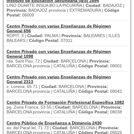
Instituto de Educación Secundaria (IES) 2894
LINO DUARTE INSUA BO.LA PICURIÑA |
Ciudad:
BADAJOZ |
Provincia:
BADAJOZ provincia | EXTREMADURA |
Código
Postal:
06009
Centro Privado con varias Enseñanzas de Régimen
General 656
ROPIT, 3 |
Ciudad:
PALMA |
Provincia:
BALEARES | ILLES
BALEARS |
Código Postal:
07011
Centro Privado con varias Enseñanzas de Régimen
General 1098
rda. Sant Pau, 72 |
Ciudad:
BARCELONA |
Provincia:
BARCELONA provincia | CATALUÑA |
Código Postal:
08001
Centro Privado con varias Enseñanzas de Régimen
General 2313
c. Lorena, 65 71 |
Ciudad:
BARCELONA |
Provincia:
BARCELONA provincia | CATALUÑA |
Código Postal:
08042
Centro Privado de Formación Profesional Específica 1082
pg. Zona Franca, 53 55 |
Ciudad:
BARCELONA |
Provincia:
BARCELONA provincia | CATALUÑA |
Código Postal:
08038
Centro Público de Enseñanza a Distancia 2430
av. del Paral·lel, 71 73 |
Ciudad:
BARCELONA |
Provincia:
BARCELONA provincia | CATALUÑA |
Código Postal:
08025