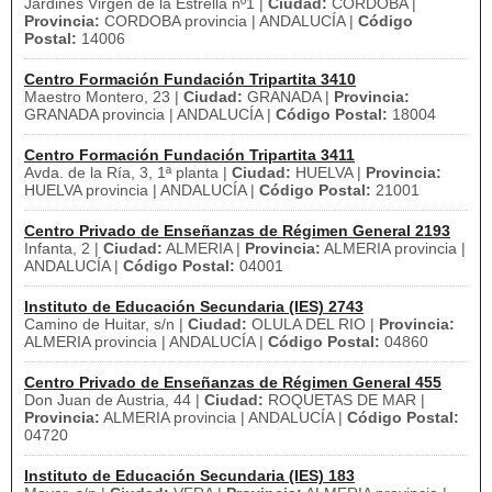
Jardines Virgen de la Estrella nº1 |
Ciudad:
CORDOBA |
Provincia:
CORDOBA provincia | ANDALUCÍA |
Código
Postal:
14006
Centro Formación Fundación Tripartita 3410
Maestro Montero, 23 |
Ciudad:
GRANADA |
Provincia:
GRANADA provincia | ANDALUCÍA |
Código Postal:
18004
Centro Formación Fundación Tripartita 3411
Avda. de la Ría, 3, 1ª planta |
Ciudad:
HUELVA |
Provincia:
HUELVA provincia | ANDALUCÍA |
Código Postal:
21001
Centro Privado de Enseñanzas de Régimen General 2193
Infanta, 2 |
Ciudad:
ALMERIA |
Provincia:
ALMERIA provincia |
ANDALUCÍA |
Código Postal:
04001
Instituto de Educación Secundaria (IES) 2743
Camino de Huitar, s/n |
Ciudad:
OLULA DEL RIO |
Provincia:
ALMERIA provincia | ANDALUCÍA |
Código Postal:
04860
Centro Privado de Enseñanzas de Régimen General 455
Don Juan de Austria, 44 |
Ciudad:
ROQUETAS DE MAR |
Provincia:
ALMERIA provincia | ANDALUCÍA |
Código Postal:
04720
Instituto de Educación Secundaria (IES) 183