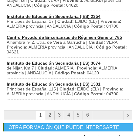
Mayor, s/n |
Ciudad:
VERA |
Provincia:
ALMERIA provincia |
ANDALUCÍA |
Código Postal:
04620
Instituto de Educación Secundaria (IES) 2354
Príncipes de España, 17 |
Ciudad:
EJIDO (EL) |
Provincia:
ALMERIA provincia | ANDALUCÍA |
Código Postal:
04700
Centro Privado de Enseñanzas de Régimen General 765
Alhambra nº 2. Ctra. de Vera a Garrucha |
Ciudad:
VERA |
Provincia:
ALMERIA provincia | ANDALUCÍA |
Código Postal:
04621
Instituto de Educación Secundaria (IES) 3074
de Níjar, Km 7 |
Ciudad:
ALMERIA |
Provincia:
ALMERIA
provincia | ANDALUCÍA |
Código Postal:
04120
Instituto de Educación Secundaria (IES) 1331
Príncipes de España, 115 |
Ciudad:
EJIDO (EL) |
Provincia:
ALMERIA provincia | ANDALUCÍA |
Código Postal:
04700
›
2
3
4
5
6
1
OTRA FORMACIÓN QUE PUEDE INTERESARTE