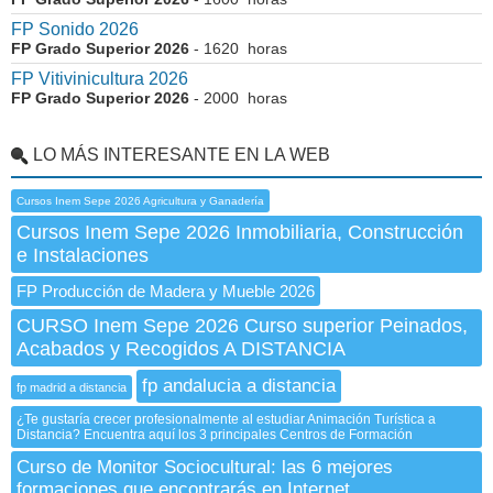
FP Sonido 2026
FP Grado Superior 2026
- 1620 horas
FP Vitivinicultura 2026
FP Grado Superior 2026
- 2000 horas
LO MÁS INTERESANTE EN LA WEB
Cursos Inem Sepe 2026 Agricultura y Ganadería
Cursos Inem Sepe 2026 Inmobiliaria, Construcción
e Instalaciones
FP Producción de Madera y Mueble 2026
CURSO Inem Sepe 2026 Curso superior Peinados,
Acabados y Recogidos A DISTANCIA
fp andalucia a distancia
fp madrid a distancia
¿Te gustaría crecer profesionalmente al estudiar Animación Turística a
Distancia? Encuentra aquí los 3 principales Centros de Formación
Curso de Monitor Sociocultural: las 6 mejores
formaciones que encontrarás en Internet