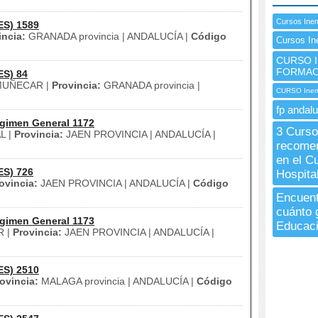
Cursos Ine
ES) 1589
incia:
GRANADA provincia | ANDALUCÍA |
Código
Cursos In
CURSO I
FORMAC
ES) 84
UÑECAR |
Provincia:
GRANADA provincia |
CURSO Inem
fp andalu
gimen General 1172
3 Curso
L |
Provincia:
JAEN PROVINCIA | ANDALUCÍA |
recomen
en el C
ES) 726
Hospita
ovincia:
JAEN PROVINCIA | ANDALUCÍA |
Código
Encuent
cuánto 
gimen General 1173
Educació
R |
Provincia:
JAEN PROVINCIA | ANDALUCÍA |
ES) 2510
ovincia:
MALAGA provincia | ANDALUCÍA |
Código