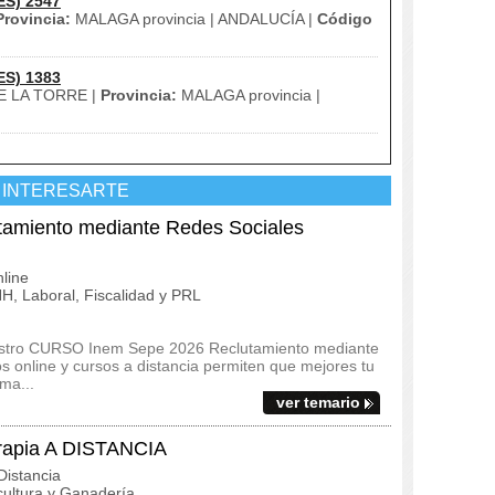
ES) 2547
Provincia:
MALAGA provincia | ANDALUCÍA |
Código
ES) 1383
E LA TORRE |
Provincia:
MALAGA provincia |
 INTERESARTE
amiento mediante Redes Sociales
line
, Laboral, Fiscalidad y PRL
uestro CURSO Inem Sepe 2026 Reclutamiento mediante
 online y cursos a distancia permiten que mejores tu
ma...
ver temario
rapia A DISTANCIA
istancia
ultura y Ganadería