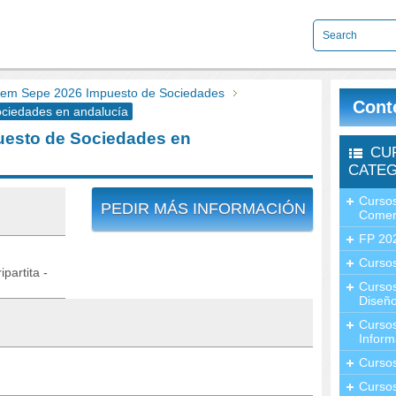
em Sepe 2026 Impuesto de Sociedades
Cont
iedades en andalucía
esto de Sociedades en
CU
CATEG
Cursos
PEDIR MÁS INFORMACIÓN
Comer
FP 20
Cursos
partita -
Curso
Diseño
Curso
Inform
Curso
Curso