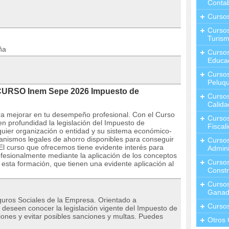
Contab
Curso
Cursos
Turis
ña
Curso
Educa
Cursos
Peluqu
 CURSO Inem Sepe 2026 Impuesto de
Curso
Calida
ra mejorar en tu desempeño profesional. Con el Curso
Curso
 profundidad la legislación del Impuesto de
Fiscal
uier organización o entidad y su sistema económico-
anismos legales de ahorro disponibles para conseguir
Curso
El curso que ofrecemos tiene evidente interés para
Admini
fesionalmente mediante la aplicación de los conceptos
Cursos
 esta formación, que tienen una evidente aplicación al
Constr
Cursos
Ganad
uros Sociales de la Empresa. Orientado a
Curso
o deseen conocer la legislación vigente del Impuesto de
ones y evitar posibles sanciones y multas. Puedes
Otros 