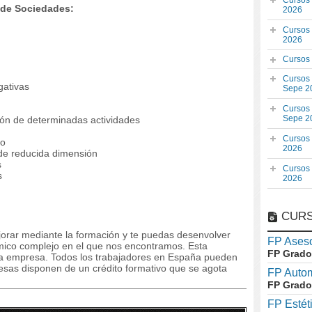
Cursos
 de Sociedades:
2026
Cursos
2026
Cursos
Cursos
gativas
Sepe 2
Cursos
Sepe 2
ción de determinadas actividades
Cursos
to
2026
 de reducida dimensión
s
Cursos
s
2026
CURS
orar mediante la formación y te puedas desenvolver
FP Aseso
mico complejo en el que nos encontramos. Esta
FP Grado
la empresa. Todos los trabajadores en España pueden
resas disponen de un crédito formativo que se agota
FP Auto
FP Grado
FP Estét