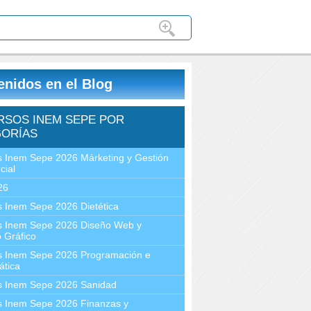
enidos en el Blog
RSOS INEM SEPE POR
ORÍAS
 Inem Sepe 2026 Márketing y Gestión
cial
26
 Inem Sepe 2026 Dietética
s Inem Sepe 2026 Diseño Web y
 Gráfico
s Inem Sepe 2026 Programación e
ática
s Inem Sepe 2026 Sanidad
s Inem Sepe 2026 Finanzas y