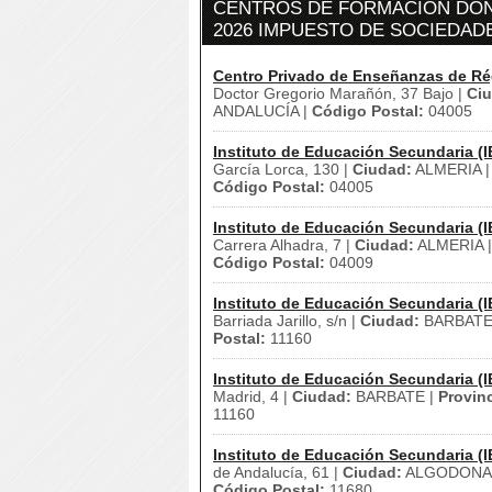
CENTROS DE FORMACIÓN DÓN
2026 IMPUESTO DE SOCIEDAD
Centro Privado de Enseñanzas de Ré
Doctor Gregorio Marañón, 37 Bajo |
Ci
ANDALUCÍA |
Código Postal:
04005
Instituto de Educación Secundaria (I
García Lorca, 130 |
Ciudad:
ALMERIA 
Código Postal:
04005
Instituto de Educación Secundaria (I
Carrera Alhadra, 7 |
Ciudad:
ALMERIA 
Código Postal:
04009
Instituto de Educación Secundaria (I
Barriada Jarillo, s/n |
Ciudad:
BARBATE
Postal:
11160
Instituto de Educación Secundaria (I
Madrid, 4 |
Ciudad:
BARBATE |
Provinc
11160
Instituto de Educación Secundaria (I
de Andalucía, 61 |
Ciudad:
ALGODONA
Código Postal:
11680