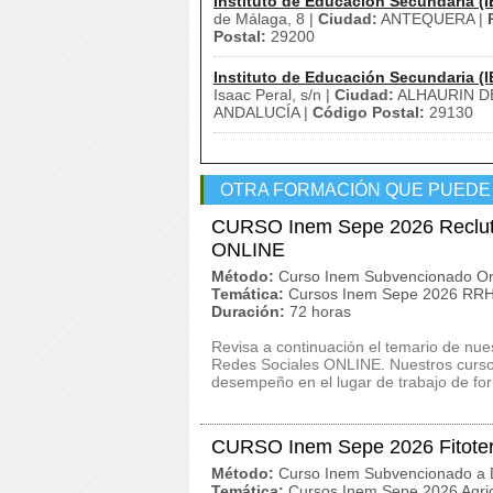
Instituto de Educación Secundaria (I
de Málaga, 8 |
Ciudad:
ANTEQUERA |
Postal:
29200
Instituto de Educación Secundaria (I
Isaac Peral, s/n |
Ciudad:
ALHAURIN D
ANDALUCÍA |
Código Postal:
29130
OTRA FORMACIÓN QUE PUEDE
CURSO Inem Sepe 2026 Reclut
ONLINE
Método:
Curso Inem Subvencionado On
Temática:
Cursos Inem Sepe 2026 RRHH
Duración:
72 horas
Revisa a continuación el temario de n
Redes Sociales ONLINE. Nuestros cursos
desempeño en el lugar de trabajo de for
CURSO Inem Sepe 2026 Fitote
Método:
Curso Inem Subvencionado a D
Temática:
Cursos Inem Sepe 2026 Agric