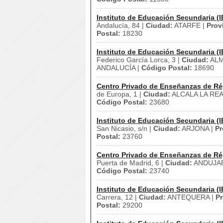
Instituto de Educación Secundaria (I
Andalucía, 84 |
Ciudad:
ATARFE |
Prov
Postal:
18230
Instituto de Educación Secundaria (I
Federico García Lorca, 3 |
Ciudad:
ALM
ANDALUCÍA |
Código Postal:
18690
Centro Privado de Enseñanzas de Ré
de Europa, 1 |
Ciudad:
ALCALA LA REA
Código Postal:
23680
Instituto de Educación Secundaria (I
San Nicasio, s/n |
Ciudad:
ARJONA |
Pr
Postal:
23760
Centro Privado de Enseñanzas de Ré
Puerta de Madrid, 6 |
Ciudad:
ANDUJA
Código Postal:
23740
Instituto de Educación Secundaria (I
Carrera, 12 |
Ciudad:
ANTEQUERA |
Pr
Postal:
29200