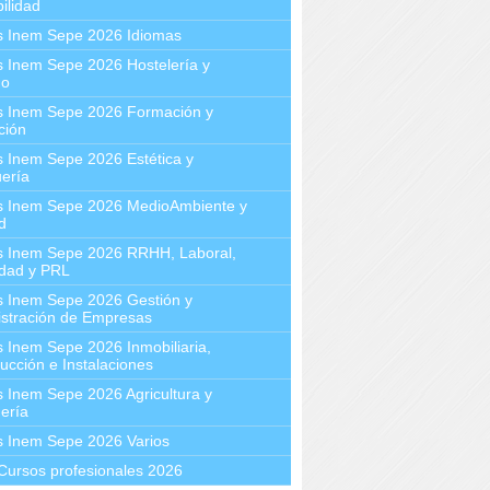
ilidad
s Inem Sepe 2026 Idiomas
 Inem Sepe 2026 Hostelería y
mo
s Inem Sepe 2026 Formación y
ción
 Inem Sepe 2026 Estética y
ería
s Inem Sepe 2026 MedioAmbiente y
d
s Inem Sepe 2026 RRHH, Laboral,
idad y PRL
s Inem Sepe 2026 Gestión y
stración de Empresas
 Inem Sepe 2026 Inmobiliaria,
ucción e Instalaciones
 Inem Sepe 2026 Agricultura y
ería
s Inem Sepe 2026 Varios
Cursos profesionales 2026