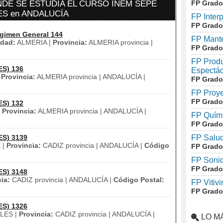
DE SE ESTUDIA EL CURSO INEM SEPE
FP Grado
ES en ANDALUCÍA
FP Inter
FP Grado
gimen General 144
FP Mante
udad:
ALMERIA |
Provincia:
ALMERIA provincia |
FP Grado
FP Produ
ES) 136
Espectác
|
Provincia:
ALMERIA provincia | ANDALUCÍA |
FP Grado
FP Proye
FP Grado
ES) 132
|
Provincia:
ALMERIA provincia | ANDALUCÍA |
FP Quími
FP Grado
ES) 3139
FP Salud
 |
Provincia:
CADIZ provincia | ANDALUCÍA |
Código
FP Grado
FP Soni
FP Grado
ES) 3148
ia:
CADIZ provincia | ANDALUCÍA |
Código Postal:
FP Vitivi
FP Grado
ES) 1326
LES |
Provincia:
CADIZ provincia | ANDALUCÍA |
LO M