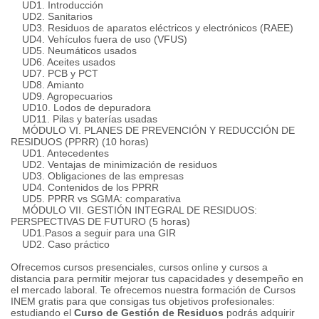
UD1.
Introducción
UD2.
Sanitarios
UD3.
Residuos de aparatos eléctricos y electrónicos (RAEE)
UD4.
Vehículos fuera de uso (VFUS)
UD5.
Neumáticos usados
UD6.
Aceites usados
UD7.
PCB y PCT
UD8.
Amianto
UD9.
Agropecuarios
UD10.
Lodos de depuradora
UD11.
Pilas y baterías usadas
MÓDULO VI.
PLANES DE PREVENCIÓN Y REDUCCIÓN DE
RESIDUOS (PPRR) (10 horas)
UD1.
Antecedentes
UD2.
Ventajas de minimización de residuos
UD3.
Obligaciones de las empresas
UD4.
Contenidos de los PPRR
UD5.
PPRR vs SGMA: comparativa
MÓDULO VII.
GESTIÓN INTEGRAL DE RESIDUOS:
PERSPECTIVAS DE FUTURO (5 horas)
UD1.
Pasos a seguir para una GIR
UD2.
Caso práctico
Ofrecemos cursos presenciales, cursos online y cursos a
distancia para permitir mejorar tus capacidades y desempeño en
el mercado laboral.
Te ofrecemos nuestra formación de Cursos
INEM gratis para que consigas tus objetivos profesionales:
estudiando el
Curso de Gestión de Residuos
podrás adquirir