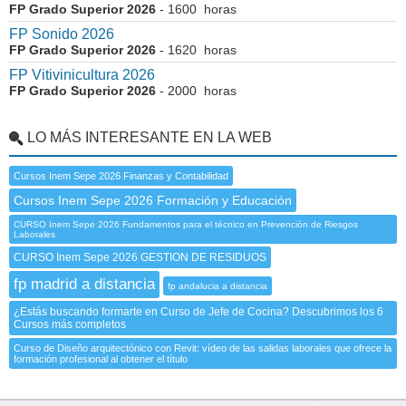
FP Grado Superior 2026
- 1600 horas
FP Sonido 2026
FP Grado Superior 2026
- 1620 horas
FP Vitivinicultura 2026
FP Grado Superior 2026
- 2000 horas
LO MÁS INTERESANTE EN LA WEB
Cursos Inem Sepe 2026 Finanzas y Contabilidad
Cursos Inem Sepe 2026 Formación y Educación
CURSO Inem Sepe 2026 Fundamentos para el técnico en Prevención de Riesgos
Laborales
CURSO Inem Sepe 2026 GESTION DE RESIDUOS
fp madrid a distancia
fp andalucia a distancia
¿Estás buscando formarte en Curso de Jefe de Cocina? Descubrimos los 6
Cursos más completos
Curso de Diseño arquitectónico con Revit: vídeo de las salidas laborales que ofrece la
formación profesional al obtener el título