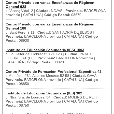
Centro Privado con varias Enseñanzas de Régimen
General 928
c. Vicenç Vidal, 2 |
Ciudad:
NAVÀS |
Provincia:
BARCELONA
provincia | CATALUÑA |
Código Postal:
08670
Centro Privado con varias Enseñanzas de Régimen
General 188
c. Sant Pere, 9 11 |
Ciudad:
SANT ADRIÀ DE BESÒS |
Provincia:
BARCELONA provincia | CATALUÑA |
Código
Postal:
08930
Instituto de Educación Secundaria (IES) 1593
c. Lo Gaiter del Llobregat, 121 123 |
Ciudad:
PRAT DE
LLOBREGAT (EL) |
Provincia:
BARCELONA provincia |
CATALUÑA |
Código Postal:
08820
Centro Privado de Formación Profesional Específica 42
c.Montflorit,47/c.Apel.les Mestres,52 58 |
Ciudad:
GAVÀ |
Provincia:
BARCELONA provincia | CATALUÑA |
Código
Postal:
08850
Instituto de Educación Secundaria (IES) 382
c. Ntra. Sra. de Lourdes, 34 |
Ciudad:
MOLINS DE REI |
Provincia:
BARCELONA provincia | CATALUÑA |
Código
Postal:
08750