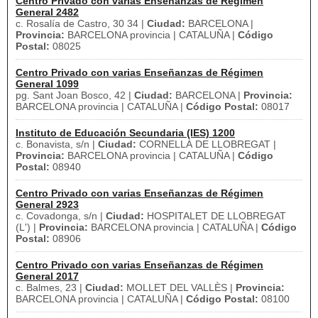
Centro Privado con varias Enseñanzas de Régimen
General 2482
c. Rosalía de Castro, 30 34 |
Ciudad:
BARCELONA |
Provincia:
BARCELONA provincia | CATALUÑA |
Código
Postal:
08025
Centro Privado con varias Enseñanzas de Régimen
General 1099
pg. Sant Joan Bosco, 42 |
Ciudad:
BARCELONA |
Provincia:
BARCELONA provincia | CATALUÑA |
Código Postal:
08017
Instituto de Educación Secundaria (IES) 1200
c. Bonavista, s/n |
Ciudad:
CORNELLÀ DE LLOBREGAT |
Provincia:
BARCELONA provincia | CATALUÑA |
Código
Postal:
08940
Centro Privado con varias Enseñanzas de Régimen
General 2923
c. Covadonga, s/n |
Ciudad:
HOSPITALET DE LLOBREGAT
(L') |
Provincia:
BARCELONA provincia | CATALUÑA |
Código
Postal:
08906
Centro Privado con varias Enseñanzas de Régimen
General 2017
c. Balmes, 23 |
Ciudad:
MOLLET DEL VALLÈS |
Provincia:
BARCELONA provincia | CATALUÑA |
Código Postal:
08100