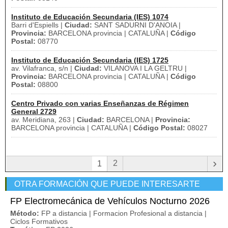
Instituto de Educación Secundaria (IES) 1074
Barri d'Espiells |
Ciudad:
SANT SADURNI D'ANOIA |
Provincia:
BARCELONA provincia | CATALUÑA |
Código
Postal:
08770
Instituto de Educación Secundaria (IES) 1725
av. Vilafranca, s/n |
Ciudad:
VILANOVA I LA GELTRU |
Provincia:
BARCELONA provincia | CATALUÑA |
Código
Postal:
08800
Centro Privado con varias Enseñanzas de Régimen
General 2729
av. Meridiana, 263 |
Ciudad:
BARCELONA |
Provincia:
BARCELONA provincia | CATALUÑA |
Código Postal:
08027
›
2
1
OTRA FORMACIÓN QUE PUEDE INTERESARTE
FP Electromecánica de Vehículos Nocturno 2026
Método:
FP a distancia | Formacion Profesional a distancia |
Ciclos Formativos