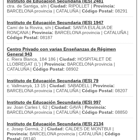
Instituto de Educación Secundaria (IES) 2481
ctra. de Santiga, s/n |
Ciudad:
RIPOLLET |
Provincia:
BARCELONA provincia | CATALUÑA |
Código Postal:
08291
Instituto de Educación Secundaria (IES) 1947
Camí de la Rovira, s/n |
Ciudad:
SANTA EULÀLIA DE
RONÇANA |
Provincia:
BARCELONA provincia | CATALUÑA |
Código Postal:
08187
Centro Privado con varias Enseñanzas de Régimen
General 943
c. Riera Blanca, 184 186 |
Ciudad:
HOSPITALET DE
LLOBREGAT (L') |
Provincia:
BARCELONA provincia |
CATALUÑA |
Código Postal:
08902
Instituto de Educación Secundaria (IES) 79
c. Vallmanyà, 13 15 |
Ciudad:
SABADELL |
Provincia:
BARCELONA provincia | CATALUÑA |
Código Postal:
08207
Instituto de Educación Secundaria (IES) 997
av. Joan Carles I, 62 |
Ciudad:
GAVÀ |
Provincia:
BARCELONA provincia | CATALUÑA |
Código Postal:
08850
Instituto de Educación Secundaria (IES) 2134
c. Josep Germà, 2 |
Ciudad:
CALDES DE MONTBUI |
Provincia:
BARCELONA provincia | CATALUÑA |
Código
Postal:
08140