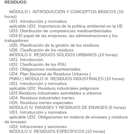
RESIDUOS:
MÓDULO I. INTRODUCCIÓN Y CONCEPTOS BÁSICOS (10
horas)
UD1.
Introducción y normativa
aplicable UD2.
Importancia de la política ambiental en la UE
UD3.
Distribución de competencias medioambientales
UD4.
El papel de las empresas, las administraciones y los
trabajadores
UD5.
Planificación de la gestión de los residuos
UD6.
Clasificación de los residuos
MÓDULO II.
RESIDUOS SÓLIDOS URBANOS (10 horas)
UD1.
Introducción
UD2.
Clasificación de los RSU
UD3.
Obligaciones medioambientales
UD4.
Plan Nacional de Residuos Urbanos (
PNRU
)
MÓDULO III.
RESIDUOS INDUSTRIALES (10 horas)
UD1.
Introducción y normativa
aplicable UD2.
Residuos industriales peligrosos
UD3.
Residuos industriales asimilables a urbanos
UD4.
Residuos industriales inertes
UD5.
Residuos inertes especiales
MÓDULO IV.
ENVASES Y RESIDUOS DE ENVASES (5 horas)
UD1.
Introducción y normativa
aplicable UD2.
Obligaciones en materia de envases y residuos
de envases
UD3.
Infracciones y sanciones
MÓDULO V. RESIDUOS ESPECÍFICOS (10 horas)