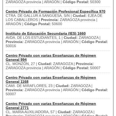
ZARAGOZA provincia | ARAGÓN |
Código Postal:
50300
Centro Privado de Formación Profesional Específica 970
CTRA. DE GALLUR A SANGÜESA, S/N |
Ciudad:
EJEA DE
LOS CABALLEROS |
Provincia:
ZARAGOZA provincia |
ARAGÓN |
Código Postal:
50600
Instituto de Educación Secundaria (IES) 1660
AVDA. DE LOS ESTUDIANTES, 1 |
Ciudad:
ZARAGOZA |
Provincia:
ZARAGOZA provincia | ARAGÓN |
Código Postal:
50016
Centro Privado con varias Enseñanzas de Régimen
General 994
CL. MONZÓN, 27 |
Ciudad:
ZARAGOZA |
Provincia:
ZARAGOZA provincia | ARAGÓN |
Código Postal:
50007
Centro Privado con varias Enseñanzas de Régimen
General 1168
CAMI. DE MIRAFLORES, 23 |
Ciudad:
ZARAGOZA |
Provincia:
ZARAGOZA provincia | ARAGÓN |
Código Postal:
50007
Centro Privado con varias Enseñanzas de Régimen
General 2771
CL. MARÍA AUXILIADORA, 57 |
Ciudad:
ZARAGOZA |