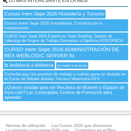
LO MÁS INTERESANTE EN LA WEB
Cursos Inem Sepe 2026 Hostelería y Turismo
Cursos Inem Sepe 2026 Inmobiliaria, Construcción e
Instalaciones
CURSO Inem Sepe 2026 Experto en Team Building. Gestión de
Liderazgo de Grupos de Trabajo Orientados a Objetivos A DISTANCIA
CURSO Inem Sepe 2026 ADMINISTRACIÓN DE
BEA WEBLOGIC SERVER 9x
fp andalucia a distancia
fp madrid a distancia
Consulta aquí los puestos de trabajo y cuánto gana un titulado en
el Curso de Máster Auxiliar Técnico Veterinario ATV:
¿Quieres estudiar para ser Mecánico de Motores y Equipos de
Inyección? Los 3 principales Centros de Formación para
aprender
Normas de utilización
Los Cursos 2026 que ofrecemos
La empresa cursossepe2026.com
Contenidos en el Blog