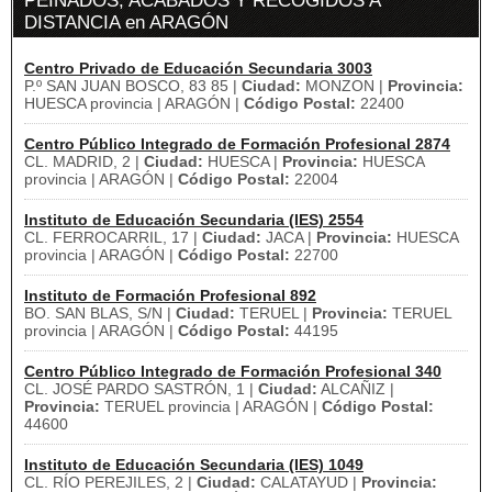
PEINADOS, ACABADOS Y RECOGIDOS A
DISTANCIA en ARAGÓN
Centro Privado de Educación Secundaria 3003
P.º SAN JUAN BOSCO, 83 85 |
Ciudad:
MONZON |
Provincia:
HUESCA provincia | ARAGÓN |
Código Postal:
22400
Centro Público Integrado de Formación Profesional 2874
CL. MADRID, 2 |
Ciudad:
HUESCA |
Provincia:
HUESCA
provincia | ARAGÓN |
Código Postal:
22004
Instituto de Educación Secundaria (IES) 2554
CL. FERROCARRIL, 17 |
Ciudad:
JACA |
Provincia:
HUESCA
provincia | ARAGÓN |
Código Postal:
22700
Instituto de Formación Profesional 892
BO. SAN BLAS, S/N |
Ciudad:
TERUEL |
Provincia:
TERUEL
provincia | ARAGÓN |
Código Postal:
44195
Centro Público Integrado de Formación Profesional 340
CL. JOSÉ PARDO SASTRÓN, 1 |
Ciudad:
ALCAÑIZ |
Provincia:
TERUEL provincia | ARAGÓN |
Código Postal:
44600
Instituto de Educación Secundaria (IES) 1049
CL. RÍO PEREJILES, 2 |
Ciudad:
CALATAYUD |
Provincia: