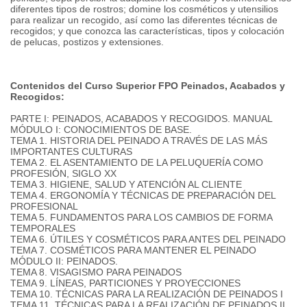
diferentes tipos de rostros; domine los cosméticos y utensilios
para realizar un recogido, así como las diferentes técnicas de
recogidos; y que conozca las características, tipos y colocación
de pelucas, postizos y extensiones.
Contenidos del Curso Superior FPO Peinados, Acabados y
Recogidos:
PARTE I: PEINADOS, ACABADOS Y RECOGIDOS. MANUAL
MÓDULO I: CONOCIMIENTOS DE BASE.
TEMA 1. HISTORIA DEL PEINADO A TRAVÉS DE LAS MÁS
IMPORTANTES CULTURAS
TEMA 2. EL ASENTAMIENTO DE LA PELUQUERÍA COMO
PROFESIÓN, SIGLO XX
TEMA 3. HIGIENE, SALUD Y ATENCIÓN AL CLIENTE
TEMA 4. ERGONOMÍA Y TÉCNICAS DE PREPARACIÓN DEL
PROFESIONAL
TEMA 5. FUNDAMENTOS PARA LOS CAMBIOS DE FORMA
TEMPORALES
TEMA 6. ÚTILES Y COSMÉTICOS PARA ANTES DEL PEINADO
TEMA 7. COSMÉTICOS PARA MANTENER EL PEINADO
MÓDULO II: PEINADOS.
TEMA 8. VISAGISMO PARA PEINADOS
TEMA 9. LÍNEAS, PARTICIONES Y PROYECCIONES
TEMA 10. TÉCNICAS PARA LA REALIZACIÓN DE PEINADOS I
TEMA 11. TÉCNICAS PARA LA REALIZACIÓN DE PEINADOS II