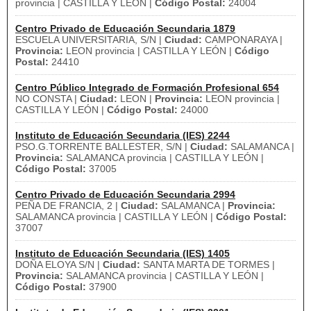
provincia | CASTILLA Y LEÓN |
Código Postal:
24004
Centro Privado de Educación Secundaria 1879
ESCUELA UNIVERSITARIA, S/N |
Ciudad:
CAMPONARAYA |
Provincia:
LEON provincia | CASTILLA Y LEÓN |
Código
Postal:
24410
Centro Público Integrado de Formación Profesional 654
NO CONSTA |
Ciudad:
LEON |
Provincia:
LEON provincia |
CASTILLA Y LEÓN |
Código Postal:
24000
Instituto de Educación Secundaria (IES) 2244
PSO.G.TORRENTE BALLESTER, S/N |
Ciudad:
SALAMANCA |
Provincia:
SALAMANCA provincia | CASTILLA Y LEÓN |
Código Postal:
37005
Centro Privado de Educación Secundaria 2994
PEÑA DE FRANCIA, 2 |
Ciudad:
SALAMANCA |
Provincia:
SALAMANCA provincia | CASTILLA Y LEÓN |
Código Postal:
37007
Instituto de Educación Secundaria (IES) 1405
DOÑA ELOYA S/N |
Ciudad:
SANTA MARTA DE TORMES |
Provincia:
SALAMANCA provincia | CASTILLA Y LEÓN |
Código Postal:
37900