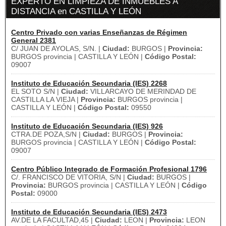
EXPERTO EN LIMPIEZA DE INMUEBLES A
DISTANCIA en CASTILLA Y LEÓN
Centro Privado con varias Enseñanzas de Régimen
General 2381
C/ JUAN DE AYOLAS, S/N. |
Ciudad:
BURGOS |
Provincia:
BURGOS provincia | CASTILLA Y LEÓN |
Código Postal:
09007
Instituto de Educación Secundaria (IES) 2268
EL SOTO S/N |
Ciudad:
VILLARCAYO DE MERINDAD DE
CASTILLA LA VIEJA |
Provincia:
BURGOS provincia |
CASTILLA Y LEÓN |
Código Postal:
09550
Instituto de Educación Secundaria (IES) 926
CTRA.DE POZA,S/N |
Ciudad:
BURGOS |
Provincia:
BURGOS provincia | CASTILLA Y LEÓN |
Código Postal:
09007
Centro Público Integrado de Formación Profesional 1796
C/. FRANCISCO DE VITORIA, S/N |
Ciudad:
BURGOS |
Provincia:
BURGOS provincia | CASTILLA Y LEÓN |
Código
Postal:
09000
Instituto de Educación Secundaria (IES) 2473
AV.DE LA FACULTAD,45 |
Ciudad:
LEON |
Provincia:
LEON