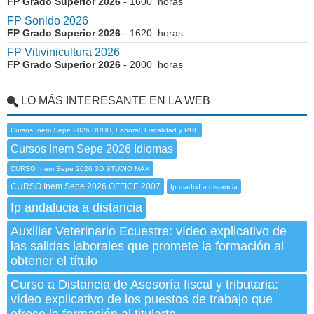
FP Grado Superior 2026
- 1600 horas
FP Sonido 2026
FP Grado Superior 2026
- 1620 horas
FP Vitivinicultura 2026
FP Grado Superior 2026
- 2000 horas
LO MÁS INTERESANTE EN LA WEB
Cursos Inem Sepe 2026 RRHH, Laboral, Fiscalidad y PRL
Cursos Inem Sepe 2026 Idiomas
CURSO Inem Sepe 2026 3D STUDIO MAX
CURSO Inem Sepe 2026 OFFICE 2007
fp madrid a distancia
fp andalucia a distancia
Auxiliar Veterinario Ecuestre: vídeo explicativo de
las salidas laborales que promete la formación al
obtener el título
Curso a Distancia de Asesoría fiscal y tributaria:
vídeo explicativo de los puestos de trabajo que