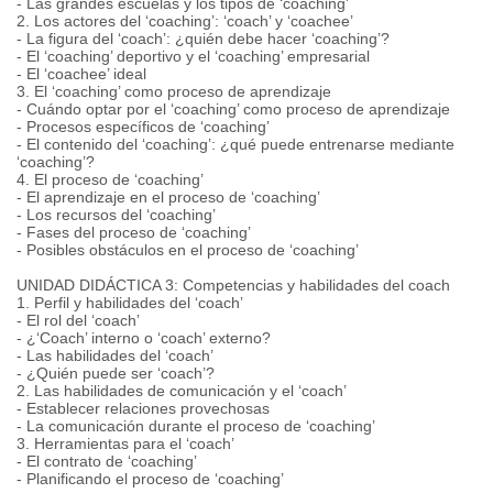
- Las grandes escuelas y los tipos de ‘coaching’
2. Los actores del ‘coaching’: ‘coach’ y ‘coachee’
- La figura del ‘coach’: ¿quién debe hacer ‘coaching’?
- El ‘coaching’ deportivo y el ‘coaching’ empresarial
- El ‘coachee’ ideal
3. El ‘coaching’ como proceso de aprendizaje
- Cuándo optar por el ‘coaching’ como proceso de aprendizaje
- Procesos específicos de ‘coaching’
- El contenido del ‘coaching’: ¿qué puede entrenarse mediante
‘coaching’?
4. El proceso de ‘coaching’
- El aprendizaje en el proceso de ‘coaching’
- Los recursos del ‘coaching’
- Fases del proceso de ‘coaching’
- Posibles obstáculos en el proceso de ‘coaching’
UNIDAD DIDÁCTICA 3: Competencias y habilidades del coach
1. Perfil y habilidades del ‘coach’
- El rol del ‘coach’
- ¿‘Coach’ interno o ‘coach’ externo?
- Las habilidades del ‘coach’
- ¿Quién puede ser ‘coach’?
2. Las habilidades de comunicación y el ‘coach’
- Establecer relaciones provechosas
- La comunicación durante el proceso de ‘coaching’
3. Herramientas para el ‘coach’
- El contrato de ‘coaching’
- Planificando el proceso de ‘coaching’