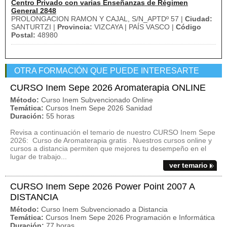
Centro Privado con varias Enseñanzas de Régimen
General 2848
PROLONGACION RAMON Y CAJAL, S/N_APTDº 57 |
Ciudad:
SANTURTZI |
Provincia:
VIZCAYA | PAÍS VASCO |
Código
Postal:
48980
OTRA FORMACIÓN QUE PUEDE INTERESARTE
CURSO Inem Sepe 2026 Aromaterapia ONLINE
Método:
Curso Inem Subvencionado Online
Temática:
Cursos Inem Sepe 2026 Sanidad
Duración:
55 horas
Revisa a continuación el temario de nuestro CURSO Inem Sepe
2026: Curso de Aromaterapia gratis . Nuestros cursos online y
cursos a distancia permiten que mejores tu desempeño en el
lugar de trabajo...
ver temario
CURSO Inem Sepe 2026 Power Point 2007 A
DISTANCIA
Método:
Curso Inem Subvencionado a Distancia
Temática:
Cursos Inem Sepe 2026 Programación e Informática
Duración:
77 horas