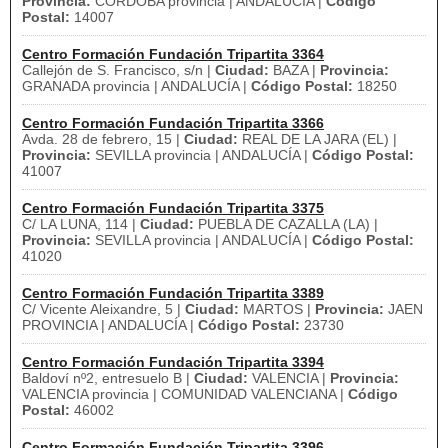
Provincia:
CORDOBA provincia | ANDALUCÍA |
Código
Postal:
14007
Centro Formación Fundación Tripartita 3364
Callejón de S. Francisco, s/n |
Ciudad:
BAZA |
Provincia:
GRANADA provincia | ANDALUCÍA |
Código Postal:
18250
Centro Formación Fundación Tripartita 3366
Avda. 28 de febrero, 15 |
Ciudad:
REAL DE LA JARA (EL) |
Provincia:
SEVILLA provincia | ANDALUCÍA |
Código Postal:
41007
Centro Formación Fundación Tripartita 3375
C/ LA LUNA, 114 |
Ciudad:
PUEBLA DE CAZALLA (LA) |
Provincia:
SEVILLA provincia | ANDALUCÍA |
Código Postal:
41020
Centro Formación Fundación Tripartita 3389
C/ Vicente Aleixandre, 5 |
Ciudad:
MARTOS |
Provincia:
JAEN
PROVINCIA | ANDALUCÍA |
Código Postal:
23730
Centro Formación Fundación Tripartita 3394
Baldoví nº2, entresuelo B |
Ciudad:
VALENCIA |
Provincia:
VALENCIA provincia | COMUNIDAD VALENCIANA |
Código
Postal:
46002
Centro Formación Fundación Tripartita 3396