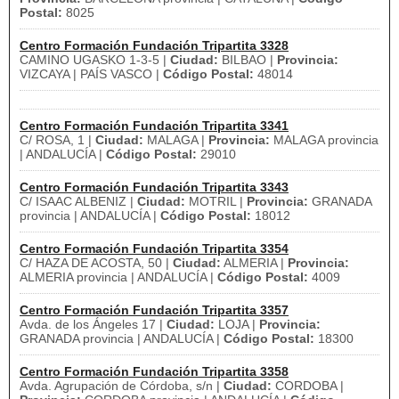
Postal:
8025
Centro Formación Fundación Tripartita 3328
CAMINO UGASKO 1-3-5 |
Ciudad:
BILBAO |
Provincia:
VIZCAYA | PAÍS VASCO |
Código Postal:
48014
Centro Formación Fundación Tripartita 3341
C/ ROSA, 1 |
Ciudad:
MALAGA |
Provincia:
MALAGA provincia
| ANDALUCÍA |
Código Postal:
29010
Centro Formación Fundación Tripartita 3343
C/ ISAAC ALBENIZ |
Ciudad:
MOTRIL |
Provincia:
GRANADA
provincia | ANDALUCÍA |
Código Postal:
18012
Centro Formación Fundación Tripartita 3354
C/ HAZA DE ACOSTA, 50 |
Ciudad:
ALMERIA |
Provincia:
ALMERIA provincia | ANDALUCÍA |
Código Postal:
4009
Centro Formación Fundación Tripartita 3357
Avda. de los Ángeles 17 |
Ciudad:
LOJA |
Provincia:
GRANADA provincia | ANDALUCÍA |
Código Postal:
18300
Centro Formación Fundación Tripartita 3358
Avda. Agrupación de Córdoba, s/n |
Ciudad:
CORDOBA |