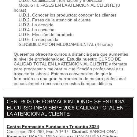
U.D.8. Cualificación, formación y motivación
Módulo III. FASES EN LA ATENCIÓN AL CLIENTE (8
horas)
U.D.1. Conocer los productos; conocer los clientes
U.D.2. Fases de la atención al cliente
U.D.3. La acogida
U.D.4. La escucha
U.D.5. Elección del producto
U.D.6. La despedida
SENSIBILIZACIÓN MEDIOAMBIENTAL (4 horas)
Queremos ofrecerte cursos a distancia para que aumentes
tu nivel de profesionalidad. Estudia nuestro CURSO DE
CALIDAD TOTAL EN LA ATENCION AL CLIENTE y fórmate
para progresar y mejorar tu cualificación profesional y tu
trayectoria laboral. Estamos convencidos de que la
formación es una gran herramienta de mejora profesional
especialmente necesaria en estos tiempos difíciles
CENTROS DE FORMACIÓN DÓNDE SE ESTUDIA
EL CURSO INEM SEPE 2026 CALIDAD TOTAL EN
LA ATENCION AL CLIENTE
Centro Formación Fundación Tripartita 3324
Castillejos 288-290, Esc. A 1ª 1ª |
Ciudad:
BARCELONA |
Provincia:
BARCELONA provincia | CATALUÑA |
Código