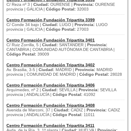
C/ Reza nº 3 |
Ciudad:
OURENSE |
Provincia:
OURENSE
provincia | GALICIA |
Código Postal:
32003
Centro Formación Fundación Tripartita 3399
C/ Conde 34 bajo |
Ciudad:
LUGO |
Provincia:
LUGO
provincia | GALICIA |
Código Postal:
27003
Centro Formación Fundación Tripartita 3401
C/ Ruiz Zorrilla, 5 |
Ciudad:
SANTANDER |
Provincia:
CANTABRIA | COMUNIDAD AUTÓNOMA DE CANTABRIA |
Código Postal:
39009
Centro Formación Fundación Tripartita 3402
Av. Brasilia, 3-5 |
Ciudad:
MADRID |
Provincia:
MADRID
provincia | COMUNIDAD DE MADRID |
Código Postal:
28028
Centro Formación Fundación Tripartita 3406
Arquímedes, nº 2 |
Ciudad:
SEVILLA |
Provincia:
SEVILLA
provincia | ANDALUCÍA |
Código Postal:
41092
Centro Formación Fundación Tripartita 3408
Avenida de Marconi, 37 |
Ciudad:
CADIZ |
Provincia:
CADIZ
provincia | ANDALUCÍA |
Código Postal:
11011
Centro Formación Fundación Tripartita 3411
Avda. de la Ría, 3, 1ª planta |
Ciudad:
HUELVA |
Provincia: