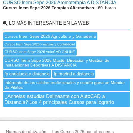
CURSO Inem Sepe 2026 Aromaterapia A DISTANCIA
Cursos Inem Sepe 2026 Terapias Alternativas
- 60 horas
LO MÁS INTERESANTE EN LA WEB
Cursos Inem Sepe 2026 Agricultura y Ganadería
Cursos Inem Sepe 2026 Finanzas y Contabilidad
CURSO Inem Sepe 2026 AutoCAD ONLINE
CURSO Inem Sepe 2026 Master Dirección y Gestión de
Instalaciones Deportivas A DISTANCIA
fp andalucia a distancia
fp madrid a distancia
Infórmate de las salidas profesionales y cuánto gana un Monitor
de Pilates
¿Anhelas estudiar Delineante con AutoCAD a
Distancia? Los 4 principales Cursos para lograrlo
Normas de utilización
Los Cursos 2026 que ofrecemos