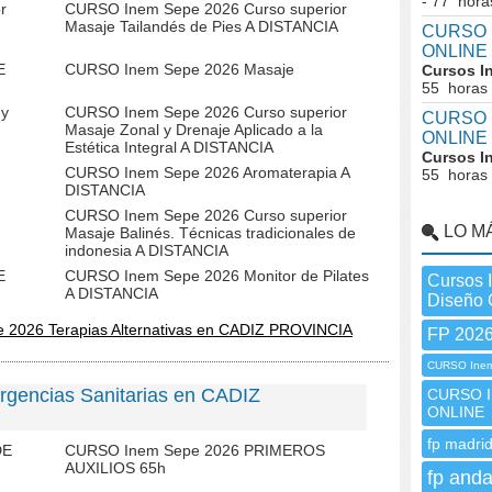
- 77 hora
r
CURSO Inem Sepe 2026 Curso superior
Masaje Tailandés de Pies A DISTANCIA
CURSO I
ONLINE
E
CURSO Inem Sepe 2026 Masaje
Cursos I
55 horas
 y
CURSO Inem Sepe 2026 Curso superior
CURSO I
Masaje Zonal y Drenaje Aplicado a la
ONLINE
Estética Integral A DISTANCIA
Cursos I
CURSO Inem Sepe 2026 Aromaterapia A
55 horas
DISTANCIA
CURSO Inem Sepe 2026 Curso superior
LO M
Masaje Balinés. Técnicas tradicionales de
indonesia A DISTANCIA
E
CURSO Inem Sepe 2026 Monitor de Pilates
Cursos 
A DISTANCIA
Diseño 
 2026 Terapias Alternativas en CADIZ PROVINCIA
FP 202
CURSO Ine
gencias Sanitarias en CADIZ
CURSO In
ONLINE
fp madrid
DE
CURSO Inem Sepe 2026 PRIMEROS
AUXILIOS 65h
fp anda