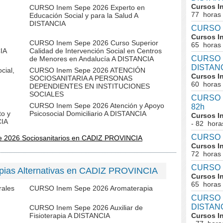
Cursos I
CURSO Inem Sepe 2026 Experto en
77 horas
Educación Social y para la Salud A
DISTANCIA
CURSO I
Cursos I
CURSO Inem Sepe 2026 Curso Superior
65 horas
CIA
Calidad de Intervención Social en Centros
CURSO I
de Menores en Andalucía A DISTANCIA
DISTAN
cial,
CURSO Inem Sepe 2026 ATENCIÓN
Cursos I
SOCIOSANITARIA A PERSONAS
60 horas
DEPENDIENTES EN INSTITUCIONES
SOCIALES
CURSO I
CURSO Inem Sepe 2026 Atención y Apoyo
82h
to y
Psicosocial Domiciliario A DISTANCIA
Cursos I
CIA
- 82 hora
CURSO I
e 2026 Sociosanitarios en CADIZ PROVINCIA
Cursos I
72 horas
CURSO I
pias Alternativas en CADIZ PROVINCIA
Cursos I
65 horas
rales
CURSO Inem Sepe 2026 Aromaterapia
CURSO In
DISTAN
CURSO Inem Sepe 2026 Auxiliar de
Fisioterapia A DISTANCIA
Cursos I