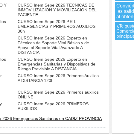
O Y
CURSO Inem Sepe 2026 TECNICAS DE
Conviért
INMOVILIZACION Y MOVILIZACION DEL
las sali
PACIENTE
al obtene
ios
CURSO Inem Sepe 2026 P.R.L.:
¿Te gusta
EMERGENCIAS Y PRIMEROS AUXILIOS
Comercia
30h
principa
CURSO Inem Sepe 2026 Experto en
Técnicas de Soporte Vital Básico y de
Apoyo al Soporte Vital Avanzado A
DISTANCIA
ios
CURSO Inem Sepe 2026 Experto en
Emergencias Sanitarias y Dispositivos de
Riesgo Previsible A DISTANCIA
r
CURSO Inem Sepe 2026 Primeros Auxilios
A DISTANCIA 120h
CURSO Inem Sepe 2026 Primeros auxilios
ONLINE
y
CURSO Inem Sepe 2026 PRIMEROS
AUXILIOS
e 2026 Emergencias Sanitarias en CADIZ PROVINCIA