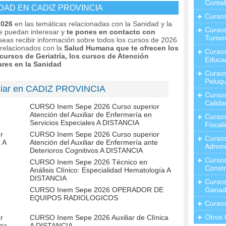
Contab
DAD EN CADIZ PROVINCIA
Curso
2026
en las temáticas relacionadas con la Sanidad y la
Cursos
te puedan interesar y
te pones en contacto con
Turis
seas recibir información sobre todos los cursos de 2026
 relacionados con la
Salud Humana que te ofrecen los
Curso
cursos de Geriatría, los cursos de Atención
Educa
ares en la Sanidad
Cursos
Peluqu
iliar en CADIZ PROVINCIA
Curso
Calida
CURSO Inem Sepe 2026 Curso superior
Atención del Auxiliar de Enfermería en
Curso
Servicios Especiales A DISTANCIA
Fiscal
r
CURSO Inem Sepe 2026 Curso superior
Curso
 A
Atención del Auxiliar de Enfermería ante
Admini
Deterioros Cognitivos A DISTANCIA
Cursos
CURSO Inem Sepe 2026 Técnico en
Constr
Análisis Clínico: Especialidad Hematología A
DISTANCIA
Cursos
CURSO Inem Sepe 2026 OPERADOR DE
Ganad
EQUIPOS RADIOLOGICOS
Curso
Otros 
r
CURSO Inem Sepe 2026 Auxiliar de Clínica
eza
A DISTANCIA