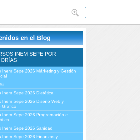
enidos en el Blog
RSOS INEM SEPE POR
ORÍAS
 Inem Sepe 2026 Márketing y Gestión
cial
26
 Inem Sepe 2026 Dietética
s Inem Sepe 2026 Diseño Web y
 Gráfico
s Inem Sepe 2026 Programación e
ática
s Inem Sepe 2026 Sanidad
s Inem Sepe 2026 Finanzas y