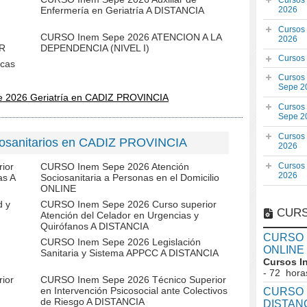
Cursos
Enfermería en Geriatría A DISTANCIA
2026
Cursos
CURSO Inem Sepe 2026 ATENCION A LA
2026
R
DEPENDENCIA (NIVEL I)
Cursos
cas
Cursos
Sepe 2
e 2026 Geriatría en CADIZ PROVINCIA
Cursos
Sepe 2
Cursos
iosanitarios en CADIZ PROVINCIA
2026
ior
CURSO Inem Sepe 2026 Atención
Cursos
2026
as A
Sociosanitaria a Personas en el Domicilio
ONLINE
d y
CURSO Inem Sepe 2026 Curso superior
CURS
Atención del Celador en Urgencias y
Quirófanos A DISTANCIA
CURSO I
CURSO Inem Sepe 2026 Legislación
ONLINE
Sanitaria y Sistema APPCC A DISTANCIA
Cursos I
- 72 hora
ior
CURSO Inem Sepe 2026 Técnico Superior
en Intervención Psicosocial ante Colectivos
CURSO I
de Riesgo A DISTANCIA
DISTAN