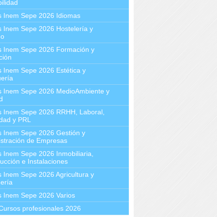
ilidad
s Inem Sepe 2026 Idiomas
 Inem Sepe 2026 Hostelería y
mo
s Inem Sepe 2026 Formación y
ción
 Inem Sepe 2026 Estética y
ería
s Inem Sepe 2026 MedioAmbiente y
d
s Inem Sepe 2026 RRHH, Laboral,
idad y PRL
s Inem Sepe 2026 Gestión y
stración de Empresas
 Inem Sepe 2026 Inmobiliaria,
ucción e Instalaciones
 Inem Sepe 2026 Agricultura y
ería
s Inem Sepe 2026 Varios
Cursos profesionales 2026