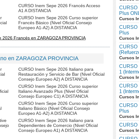
CURSO Inem Sepe 2026 Francés Acceso
CURSO I
A1 A DISTANCIA
Plus ON
r
CURSO Inem Sepe 2026 Curso superior
Cursos I
cial
Francés Básico (Nivel Oficial Consejo
CURSO I
Europeo A1-A2) A DISTANCIA
Plus
pe 2026 Francés en ZARAGOZA PROVINCIA
Cursos I
CURSO I
(Refuerz
liano en ZARAGOZA PROVINCIA
Cursos I
CURSO In
r
CURSO Inem Sepe 2026 Italiano para
1 (Inter
ial
Restauración y Servicio de Bar (Nivel Oficial
Cursos I
Consejo Europeo A2) A DISTANCIA
CURSO In
CURSO Inem Sepe 2026 Curso superior
icial
Italiano Avanzado Plus (Nivel Oficial
1 (Interm
Consejo Europeo C1) A DISTANCIA
Cursos I
CURSO Inem Sepe 2026 Curso superior
CURSO I
l
Italiano Básico (Nivel Oficial Consejo
Plus
Europeo A1-A2) A DISTANCIA
Cursos I
ive
CURSO Inem Sepe 2026 Italiano para
CURSO I
nsejo
Dependientes de Comercio (Nivel Oficial
Consejo Europeo A1) A DISTANCIA
Cursos I
CURSO I