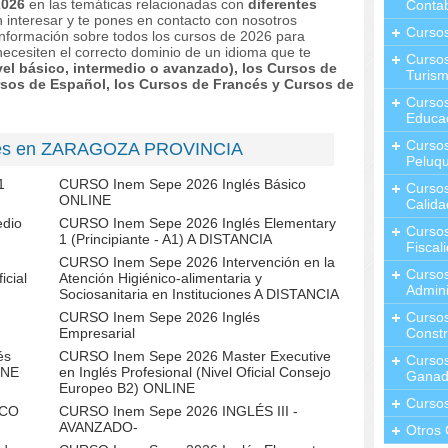
 2026
en las temáticas relacionadas con
diferentes
Contab
n interesar y te pones en contacto con nosotros
Curso
r información sobre todos los cursos de 2026 para
ecesiten el correcto dominio de un idioma que te
Cursos
vel básico, intermedio o avanzado), los Cursos de
Turis
ursos de Español, los Cursos de Francés y Cursos de
Curso
Educa
Cursos
glés en ZARAGOZA PROVINCIA
Peluqu
1
CURSO Inem Sepe 2026 Inglés Básico
Curso
ONLINE
Calida
edio
CURSO Inem Sepe 2026 Inglés Elementary
Curso
1 (Principiante - A1) A DISTANCIA
Fiscal
CURSO Inem Sepe 2026 Intervención en la
Curso
icial
Atención Higiénico-alimentaria y
Admini
Sociosanitaria en Instituciones A DISTANCIA
CURSO Inem Sepe 2026 Inglés
Cursos
Empresarial
Constr
és
CURSO Inem Sepe 2026 Master Executive
Cursos
INE
en Inglés Profesional (Nivel Oficial Consejo
Ganad
Europeo B2) ONLINE
Curso
ICO
CURSO Inem Sepe 2026 INGLÉS III -
AVANZADO-
Otros 