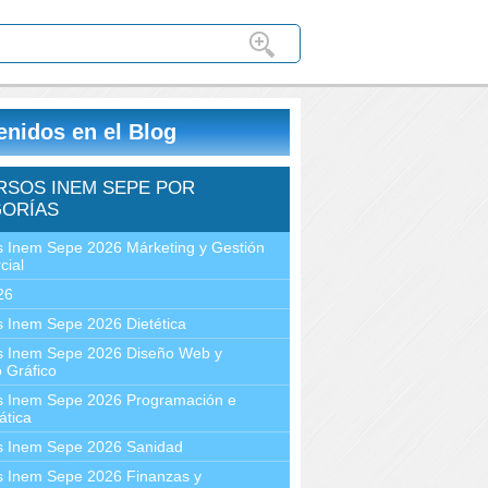
enidos en el Blog
RSOS INEM SEPE POR
ORÍAS
 Inem Sepe 2026 Márketing y Gestión
cial
26
 Inem Sepe 2026 Dietética
s Inem Sepe 2026 Diseño Web y
 Gráfico
s Inem Sepe 2026 Programación e
ática
s Inem Sepe 2026 Sanidad
s Inem Sepe 2026 Finanzas y