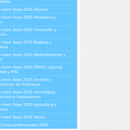
ilidad
s Inem Sepe 2026 Idiomas
 Inem Sepe 2026 Hostelería y
mo
s Inem Sepe 2026 Formación y
ción
 Inem Sepe 2026 Estética y
ería
s Inem Sepe 2026 MedioAmbiente y
d
s Inem Sepe 2026 RRHH, Laboral,
idad y PRL
s Inem Sepe 2026 Gestión y
stración de Empresas
 Inem Sepe 2026 Inmobiliaria,
ucción e Instalaciones
 Inem Sepe 2026 Agricultura y
ería
s Inem Sepe 2026 Varios
Cursos profesionales 2026