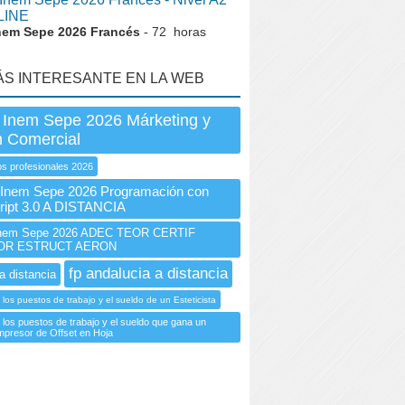
LINE
nem Sepe 2026 Francés
- 72 horas
ÁS INTERESANTE EN LA WEB
 Inem Sepe 2026 Márketing y
n Comercial
s profesionales 2026
nem Sepe 2026 Programación con
ript 3.0 A DISTANCIA
nem Sepe 2026 ADEC TEOR CERTIF
OR ESTRUCT AERON
fp andalucia a distancia
a distancia
 los puestos de trabajo y el sueldo de un Esteticista
 los puestos de trabajo y el sueldo que gana un
Impresor de Offset en Hoja