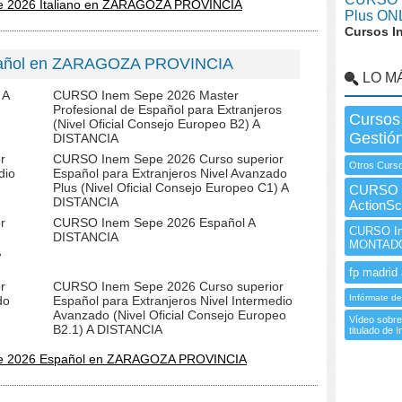
e 2026 Italiano en ZARAGOZA PROVINCIA
Plus ON
Cursos I
pañol en ZARAGOZA PROVINCIA
LO M
 A
CURSO Inem Sepe 2026 Master
Profesional de Español para Extranjeros
Cursos
(Nivel Oficial Consejo Europeo B2) A
Gestió
DISTANCIA
r
CURSO Inem Sepe 2026 Curso superior
Otros Curso
dio
Español para Extranjeros Nivel Avanzado
Plus (Nivel Oficial Consejo Europeo C1) A
CURSO I
DISTANCIA
ActionSc
r
CURSO Inem Sepe 2026 Español A
CURSO I
DISTANCIA
MONTAD
fp madrid 
r
CURSO Inem Sepe 2026 Curso superior
Infórmate de
do
Español para Extranjeros Nivel Intermedio
Avanzado (Nivel Oficial Consejo Europeo
Vídeo sobre
B2.1) A DISTANCIA
titulado de 
pe 2026 Español en ZARAGOZA PROVINCIA