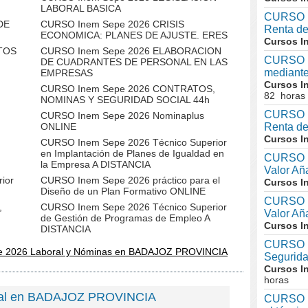
LABORAL BASICA
CURSO I
DE
CURSO Inem Sepe 2026 CRISIS
Renta de
ECONOMICA: PLANES DE AJUSTE. ERES
Cursos I
TOS
CURSO Inem Sepe 2026 ELABORACION
CURSO I
DE CUADRANTES DE PERSONAL EN LAS
mediante
EMPRESAS
Cursos I
CURSO Inem Sepe 2026 CONTRATOS,
82 horas
NOMINAS Y SEGURIDAD SOCIAL 44h
CURSO I
CURSO Inem Sepe 2026 Nominaplus
ONLINE
Renta de
Cursos I
CURSO Inem Sepe 2026 Técnico Superior
en Implantación de Planes de Igualdad en
CURSO I
la Empresa A DISTANCIA
Valor A
ior
CURSO Inem Sepe 2026 práctico para el
Cursos I
Diseño de un Plan Formativo ONLINE
CURSO I
,
CURSO Inem Sepe 2026 Técnico Superior
Valor Añ
h
de Gestión de Programas de Empleo A
Cursos I
DISTANCIA
CURSO I
e 2026 Laboral y Nóminas en BADAJOZ PROVINCIA
Segurid
Cursos I
horas
scal en BADAJOZ PROVINCIA
CURSO I