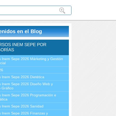
enidos en el Blog
RSOS INEM SEPE POR
ORÍAS
 Inem Sepe 2026 Márketing y Gestión
cial
26
 Inem Sepe 2026 Dietética
s Inem Sepe 2026 Diseño Web y
 Gráfico
s Inem Sepe 2026 Programación e
ática
s Inem Sepe 2026 Sanidad
s Inem Sepe 2026 Finanzas y