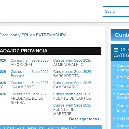
Cont
 Fiscalidad y PRL en EXTREMADURA
CU
BADAJOZ PROVINCIA
CATEG
2026
Cursos Inem Sepe 2026
Cursos Inem Sepe 2026
ALCONCHEL
ALMENDRALEJO
Cursos
Comer
2026
Cursos Inem Sepe 2026
Cursos Inem Sepe 2026
Badajoz
BARCARROTA
FP 20
2026
Cursos Inem Sepe 2026
Cursos Inem Sepe 2026
Cursos
EY
CALAMONTE
CAMPANARIO
Curso
2026
Cursos Inem Sepe 2026
Cursos Inem Sepe 2026
Diseño
FREGENAL DE LA
FUENTE DE CANTOS
SIERRA
Cursos Inem Sepe 2026
Curso
FUENTE DEL
Inform
MAESTRE
Curso
Desplegar todas»
Curso
, LABORAL, FISCALIDAD Y PRL EN