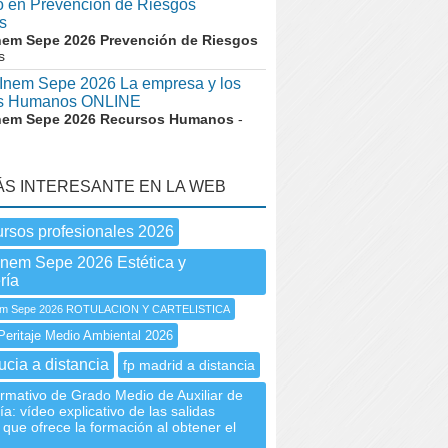
co en Prevención de Riesgos
s
nem Sepe 2026 Prevención de Riesgos
s
nem Sepe 2026 La empresa y los
s Humanos ONLINE
nem Sepe 2026 Recursos Humanos
-
ÁS INTERESANTE EN LA WEB
ursos profesionales 2026
Inem Sepe 2026 Estética y
ría
m Sepe 2026 ROTULACION Y CARTELISTICA
Peritaje Medio Ambiental 2026
ucia a distancia
fp madrid a distancia
rmativo de Grado Medio de Auxiliar de
a: vídeo explicativo de las salidas
 que ofrece la formación al obtener el