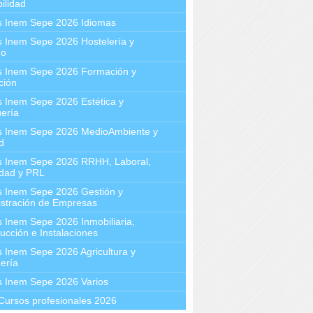
ilidad
s Inem Sepe 2026 Idiomas
 Inem Sepe 2026 Hostelería y
mo
s Inem Sepe 2026 Formación y
ción
 Inem Sepe 2026 Estética y
ería
s Inem Sepe 2026 MedioAmbiente y
d
s Inem Sepe 2026 RRHH, Laboral,
idad y PRL
s Inem Sepe 2026 Gestión y
stración de Empresas
 Inem Sepe 2026 Inmobiliaria,
ucción e Instalaciones
 Inem Sepe 2026 Agricultura y
ería
s Inem Sepe 2026 Varios
Cursos profesionales 2026