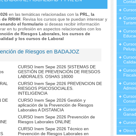
Contab
Curso
2026
en las temáticas relacionadas con la
PRL, la
Cursos
ón de RRHH
. Revisa los cursos que te puedan interesar y
Turis
lenando el formulario
si deseas recibir información
rar en tu profesión en aspectos relacionados con los
Curso
ención de Riesgos Laborales, los cursos de
Educa
alidad y los cursos de Laboral
Cursos
Peluqu
vención de Riesgos en BADAJOZ
Curso
Calida
CURSO Inem Sepe 2026 SISTEMAS DE
Curso
os
GESTIÓN DE PREVENCIÓN DE RIESGOS
Fiscal
LABORALES. OSHAS 18000
Curso
ORAL
CURSO Inem Sepe 2026 PREVENCION DE
Admini
RIESGOS PSICOSOCIALES.
INTELIGENCIA
Cursos
N DE
CURSO Inem Sepe 2026 Gestión y
Constr
aplicación de la Prevención de Riesgos
Cursos
Laborales A DISTANCIA
Ganad
CURSO Inem Sepe 2026 Prevención de
LINE
Riesgos Laborales ONLINE
Curso
N
CURSO Inem Sepe 2026 Técnico en
Otros 
OS
Prevención de Riesgos Laborales en