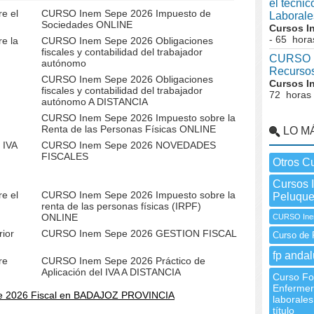
el técni
e el
CURSO Inem Sepe 2026 Impuesto de
Laborale
Sociedades ONLINE
Cursos I
- 65 hora
e la
CURSO Inem Sepe 2026 Obligaciones
fiscales y contabilidad del trabajador
CURSO I
autónomo
Recurso
CURSO Inem Sepe 2026 Obligaciones
Cursos I
fiscales y contabilidad del trabajador
72 horas
autónomo A DISTANCIA
CURSO Inem Sepe 2026 Impuesto sobre la
Renta de las Personas Físicas ONLINE
LO M
 IVA
CURSO Inem Sepe 2026 NOVEDADES
FISCALES
Otros C
Cursos 
e el
CURSO Inem Sepe 2026 Impuesto sobre la
Peluque
renta de las personas físicas (IRPF)
ONLINE
CURSO Ine
ior
CURSO Inem Sepe 2026 GESTION FISCAL
Curso de 
fp andal
re
CURSO Inem Sepe 2026 Práctico de
Aplicación del IVA A DISTANCIA
Curso Fo
Enfermerí
e 2026 Fiscal en BADAJOZ PROVINCIA
laborales
título