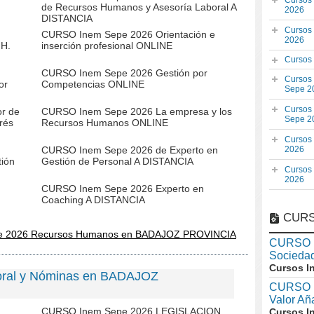
Cursos
de Recursos Humanos y Asesoría Laboral A
2026
DISTANCIA
Cursos
CURSO Inem Sepe 2026 Orientación e
2026
HH.
inserción profesional ONLINE
Cursos
CURSO Inem Sepe 2026 Gestión por
Cursos
or
Competencias ONLINE
Sepe 2
Cursos
r de
CURSO Inem Sepe 2026 La empresa y los
Sepe 2
trés
Recursos Humanos ONLINE
Cursos
CURSO Inem Sepe 2026 de Experto en
2026
tión
Gestión de Personal A DISTANCIA
Cursos
2026
CURSO Inem Sepe 2026 Experto en
Coaching A DISTANCIA
CURS
pe 2026 Recursos Humanos en BADAJOZ PROVINCIA
CURSO I
Socieda
Cursos I
oral y Nóminas en BADAJOZ
CURSO I
Valor A
CURSO Inem Sepe 2026 LEGISLACION
Cursos I