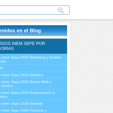
enidos en el Blog
RSOS INEM SEPE POR
ORÍAS
 Inem Sepe 2026 Márketing y Gestión
cial
26
 Inem Sepe 2026 Dietética
s Inem Sepe 2026 Diseño Web y
 Gráfico
s Inem Sepe 2026 Programación e
ática
s Inem Sepe 2026 Sanidad
s Inem Sepe 2026 Finanzas y