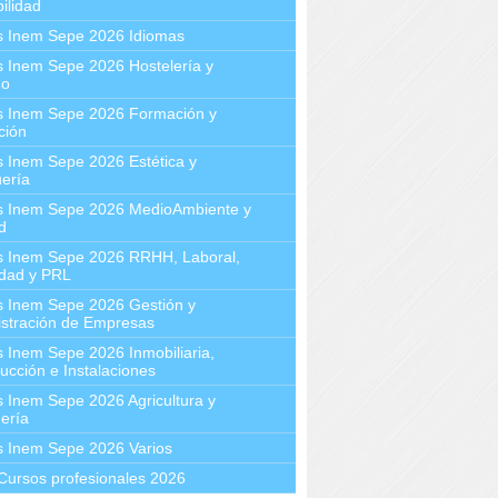
ilidad
s Inem Sepe 2026 Idiomas
 Inem Sepe 2026 Hostelería y
mo
s Inem Sepe 2026 Formación y
ción
 Inem Sepe 2026 Estética y
ería
s Inem Sepe 2026 MedioAmbiente y
d
s Inem Sepe 2026 RRHH, Laboral,
idad y PRL
s Inem Sepe 2026 Gestión y
stración de Empresas
 Inem Sepe 2026 Inmobiliaria,
ucción e Instalaciones
 Inem Sepe 2026 Agricultura y
ería
s Inem Sepe 2026 Varios
Cursos profesionales 2026