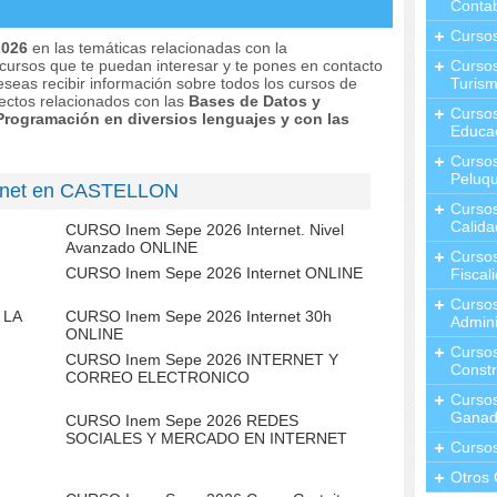
Contab
Curso
2026
en las temáticas relacionadas con la
 cursos que te puedan interesar y te pones en contacto
Cursos
eseas recibir información sobre todos los cursos de
Turis
ectos relacionados con las
Bases de Datos y
Curso
Programación en diversios lenguajes y con las
Educa
Cursos
Peluqu
ernet en CASTELLON
Curso
Calida
CURSO Inem Sepe 2026 Internet. Nivel
Avanzado ONLINE
Curso
CURSO Inem Sepe 2026 Internet ONLINE
Fiscal
Curso
 LA
CURSO Inem Sepe 2026 Internet 30h
Admini
ONLINE
Cursos
CURSO Inem Sepe 2026 INTERNET Y
Constr
CORREO ELECTRONICO
Cursos
Ganad
CURSO Inem Sepe 2026 REDES
SOCIALES Y MERCADO EN INTERNET
Curso
Otros 