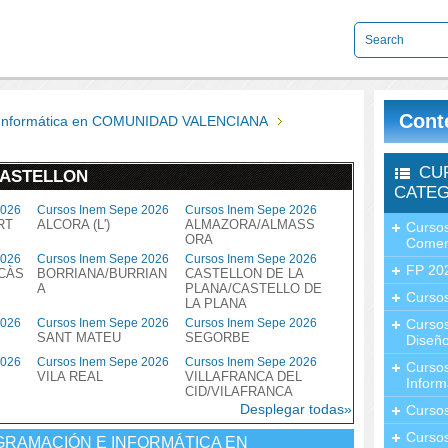
Cont
e Informática en COMUNIDAD VALENCIANA
CU
CASTELLON
CATEG
2026
Cursos Inem Sepe 2026
Cursos Inem Sepe 2026
RT
ALCORA (L')
ALMAZORA/ALMASS
Cursos
ORA
Comer
2026
Cursos Inem Sepe 2026
Cursos Inem Sepe 2026
FP 20
ICÀS
BORRIANA/BURRIAN
CASTELLON DE LA
A
PLANA/CASTELLO DE
Cursos
LA PLANA
2026
Cursos Inem Sepe 2026
Cursos Inem Sepe 2026
Curso
SANT MATEU
SEGORBE
Diseño
2026
Cursos Inem Sepe 2026
Cursos Inem Sepe 2026
Curso
VILA REAL
VILLAFRANCA DEL
Inform
CID/VILAFRANCA
Desplegar todas»
Curso
Curso
GRAMACIÓN E INFORMÁTICA EN