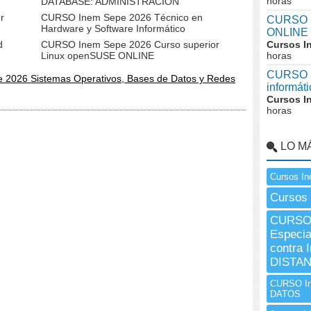
horas
DATABASE: ADMINISTRACIÓN
r
CURSO Inem Sepe 2026 Técnico en
CURSO I
Hardware y Software Informático
ONLINE 
d
CURSO Inem Sepe 2026 Curso superior
Cursos I
Linux openSUSE ONLINE
horas
CURSO In
 2026 Sistemas Operativos, Bases de Datos y Redes
informáti
Cursos I
horas
LO M
Cursos In
Cursos 
CURSO 
Especia
contra 
DISTAN
CURSO I
DATOS