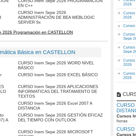
Cursos
CION
CURSO Inem Sepe 2026 PROGRAMACIÓN
2026
EN C++
CURSO Inem Sepe 2026
Cursos
8
ADMINISTRACIÓN DE BEA WEBLOGIC
2026
SERVER 9x
Cursos
e 2026 Programación en CASTELLON
Cursos
Sepe 2
Cursos
ormática Básica en CASTELLON
Sepe 2
Cursos
CURSO Inem Sepe 2026 WORD NIVEL
2026
BÁSICO
Cursos
r
CURSO Inem Sepe 2026 EXCEL BÁSICO
2026
ES
CURSO Inem Sepe 2026 APLICACIONES
ULO
INFORMATICAS DEL TRATAMIENTO DE
CURS
TEXTOS
CURSO Inem Sepe 2026 Excel 2007 A
CURSO I
DISTANCIA
DISTAN
to
CURSO Inem Sepe 2026 GESTIÓN EFICAZ
Cursos I
07) A
DEL TIEMPO CON OUTLOOK
horas
CURSO 
CURSO Inem Sepe 2026 MICROSOFT
Cursos I