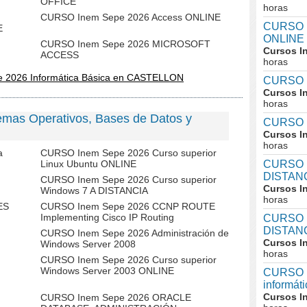
OFFICE
horas
CURSO Inem Sepe 2026 Access ONLINE
CURSO I
E
ONLINE
CURSO Inem Sepe 2026 MICROSOFT
Cursos I
ACCESS
horas
e 2026 Informática Básica en CASTELLON
CURSO I
Cursos I
horas
emas Operativos, Bases de Datos y
CURSO I
Cursos I
horas
a
CURSO Inem Sepe 2026 Curso superior
Linux Ubuntu ONLINE
CURSO I
DISTAN
CURSO Inem Sepe 2026 Curso superior
Cursos I
Windows 7 A DISTANCIA
horas
ES
CURSO Inem Sepe 2026 CCNP ROUTE
Implementing Cisco IP Routing
CURSO I
DISTAN
CURSO Inem Sepe 2026 Administración de
Cursos I
Windows Server 2008
horas
CURSO Inem Sepe 2026 Curso superior
Windows Server 2003 ONLINE
CURSO In
informát
Cursos I
CURSO Inem Sepe 2026 ORACLE