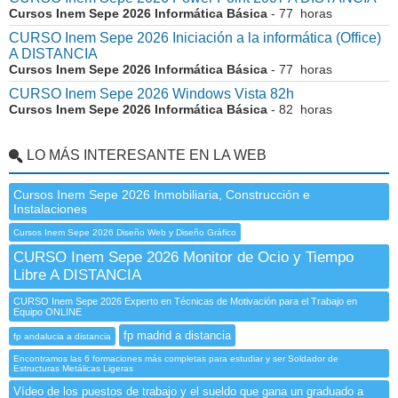
Cursos Inem Sepe 2026 Informática Básica
- 77 horas
CURSO Inem Sepe 2026 Iniciación a la informática (Office)
A DISTANCIA
Cursos Inem Sepe 2026 Informática Básica
- 77 horas
CURSO Inem Sepe 2026 Windows Vista 82h
Cursos Inem Sepe 2026 Informática Básica
- 82 horas
LO MÁS INTERESANTE EN LA WEB
Cursos Inem Sepe 2026 Inmobiliaria, Construcción e
Instalaciones
Cursos Inem Sepe 2026 Diseño Web y Diseño Gráfico
CURSO Inem Sepe 2026 Monitor de Ocio y Tiempo
Libre A DISTANCIA
CURSO Inem Sepe 2026 Experto en Técnicas de Motivación para el Trabajo en
Equipo ONLINE
fp madrid a distancia
fp andalucia a distancia
Encontramos las 6 formaciones más completas para estudiar y ser Soldador de
Estructuras Metálicas Ligeras
Vídeo de los puestos de trabajo y el sueldo que gana un graduado a