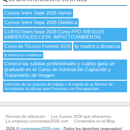
Cursos Inem Sepe 2026 Varios
Cursos Inem Sepe 2026 Dietética
CURSO Inem Sepe 2026 Curso FPO: RIESGOS
AMBIENTALES I: EVA. IMPACTO AMBIENTAL
fp madrid a distancia
Curso de Técnico Forestal 2026
fp andalucia a distancia
Conoce las salidas profesionales y cuánto gana un
graduado en el Curso de Iluminación Captación y
Tratamiento de Imagen:
Infórmate de los puestos de trabajo y el sueldo de un Monitor de
Actividades Acuáticas para Personas con Discapacidad
Normas de utilización
Los Cursos 2026 que ofrecemos
La empresa cursossepe2026.com
Contenidos en el Blog
2026 ©
cursossepe2026.com
: ¡Todos los derechos reservados!