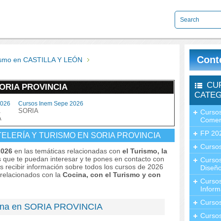
Cont
rismo en CASTILLA Y LEÓN
CU
SORIA PROVINCIA
CATEG
2026
Cursos Inem Sepe 2026
SORIA
Cursos
A
Comer
FP 20
ELERÍA Y TURISMO EN SORIA PROVINCIA
Cursos
2026
en las temáticas relacionadas con
el Turismo, la
s que te puedan interesar y te pones en contacto con
Curso
as recibir información sobre todos los cursos de 2026
Diseño
 relacionados con la
Cocina, con el Turismo y con
Curso
Inform
Curso
cina en SORIA PROVINCIA
Curso