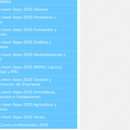
ilidad
s Inem Sepe 2026 Idiomas
 Inem Sepe 2026 Hostelería y
mo
s Inem Sepe 2026 Formación y
ción
 Inem Sepe 2026 Estética y
ería
s Inem Sepe 2026 MedioAmbiente y
d
s Inem Sepe 2026 RRHH, Laboral,
idad y PRL
s Inem Sepe 2026 Gestión y
stración de Empresas
 Inem Sepe 2026 Inmobiliaria,
ucción e Instalaciones
 Inem Sepe 2026 Agricultura y
ería
s Inem Sepe 2026 Varios
Cursos profesionales 2026