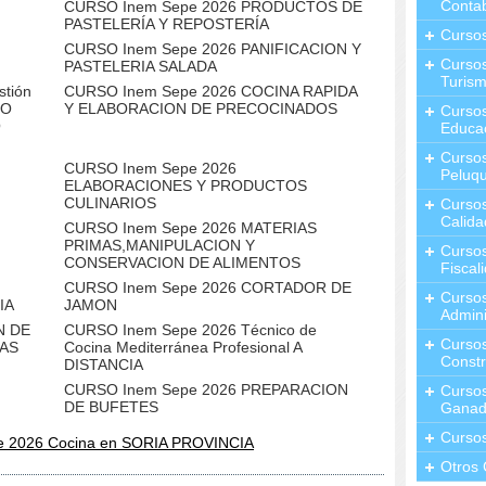
Contab
CURSO Inem Sepe 2026 PRODUCTOS DE
PASTELERÍA Y REPOSTERÍA
Curso
CURSO Inem Sepe 2026 PANIFICACION Y
Cursos
PASTELERIA SALADA
Turis
tión
CURSO Inem Sepe 2026 COCINA RAPIDA
SO
Y ELABORACION DE PRECOCINADOS
Curso
O
Educa
Cursos
CURSO Inem Sepe 2026
Peluqu
ELABORACIONES Y PRODUCTOS
CULINARIOS
Curso
Calida
CURSO Inem Sepe 2026 MATERIAS
PRIMAS,MANIPULACION Y
Curso
CONSERVACION DE ALIMENTOS
Fiscal
CURSO Inem Sepe 2026 CORTADOR DE
Curso
IA
JAMON
Admini
N DE
CURSO Inem Sepe 2026 Técnico de
Cursos
CAS
Cocina Mediterránea Profesional A
Constr
DISTANCIA
CURSO Inem Sepe 2026 PREPARACION
Cursos
DE BUFETES
Ganad
Curso
e 2026 Cocina en SORIA PROVINCIA
Otros 