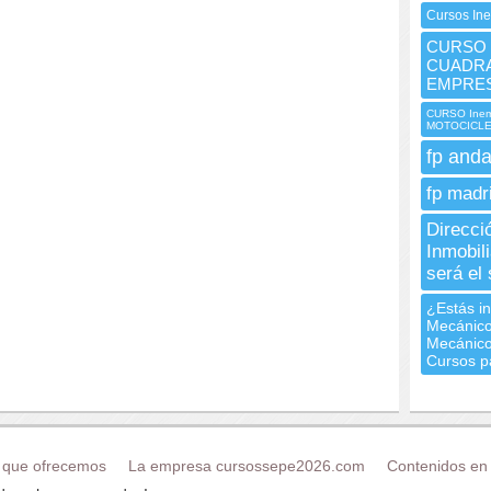
Cursos In
CURSO 
CUADRA
EMPRE
CURSO Ine
MOTOCICL
fp anda
fp madr
Direcci
Inmobili
será el
¿Estás in
Mecánico
Mecánico
Cursos pa
 que ofrecemos
La empresa cursossepe2026.com
Contenidos en 