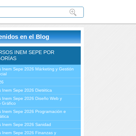
enidos en el Blog
RSOS INEM SEPE POR
ORÍAS
 Inem Sepe 2026 Márketing y Gestión
cial
26
 Inem Sepe 2026 Dietética
s Inem Sepe 2026 Diseño Web y
 Gráfico
s Inem Sepe 2026 Programación e
ática
s Inem Sepe 2026 Sanidad
s Inem Sepe 2026 Finanzas y