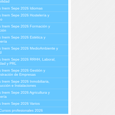
ilidad
s Inem Sepe 2026 Idiomas
 Inem Sepe 2026 Hostelería y
mo
s Inem Sepe 2026 Formación y
ción
 Inem Sepe 2026 Estética y
ería
s Inem Sepe 2026 MedioAmbiente y
d
s Inem Sepe 2026 RRHH, Laboral,
idad y PRL
s Inem Sepe 2026 Gestión y
stración de Empresas
 Inem Sepe 2026 Inmobiliaria,
ucción e Instalaciones
 Inem Sepe 2026 Agricultura y
ería
s Inem Sepe 2026 Varios
Cursos profesionales 2026