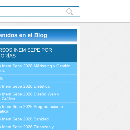
enidos en el Blog
RSOS INEM SEPE POR
ORÍAS
 Inem Sepe 2026 Márketing y Gestión
cial
26
 Inem Sepe 2026 Dietética
s Inem Sepe 2026 Diseño Web y
 Gráfico
s Inem Sepe 2026 Programación e
ática
s Inem Sepe 2026 Sanidad
s Inem Sepe 2026 Finanzas y