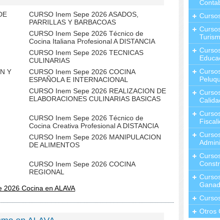
Contab
DE
CURSO Inem Sepe 2026 ASADOS,
Curso
PARRILLAS Y BARBACOAS
Cursos
CURSO Inem Sepe 2026 Técnico de
Turis
Cocina Italiana Profesional A DISTANCIA
Curso
CURSO Inem Sepe 2026 TECNICAS
Educa
CULINARIAS
Cursos
N Y
CURSO Inem Sepe 2026 COCINA
Peluqu
ESPAÑOLA E INTERNACIONAL
CURSO Inem Sepe 2026 REALIZACION DE
Curso
ELABORACIONES CULINARIAS BASICAS
Calida
Curso
CURSO Inem Sepe 2026 Técnico de
Fiscal
Cocina Creativa Profesional A DISTANCIA
Curso
CURSO Inem Sepe 2026 MANIPULACION
Admini
DE ALIMENTOS
Cursos
Constr
CURSO Inem Sepe 2026 COCINA
REGIONAL
Cursos
Ganad
e 2026 Cocina en ALAVA
Curso
Otros 