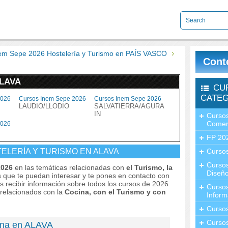
em Sepe 2026 Hostelería y Turismo en PAÍS VASCO
Cont
ALAVA
CU
CATEG
2026
Cursos Inem Sepe 2026
Cursos Inem Sepe 2026
LAUDIO/LLODIO
SALVATIERRA/AGURA
IN
Cursos
Comer
2026
FP 20
ELERÍA Y TURISMO EN ALAVA
Cursos
Curso
2026
en las temáticas relacionadas con
el Turismo, la
Diseño
s que te puedan interesar y te pones en contacto con
as recibir información sobre todos los cursos de 2026
Curso
 relacionados con la
Cocina, con el Turismo y con
Inform
Curso
Curso
ina en ALAVA