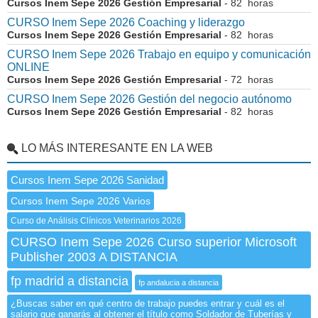
Cursos Inem Sepe 2026 Gestión Empresarial
- 82 horas
CURSO Inem Sepe 2026 Coaching y liderazgo
Cursos Inem Sepe 2026 Gestión Empresarial
- 82 horas
CURSO Inem Sepe 2026 Trabajo en equipo y comunicación
ONLINE
Cursos Inem Sepe 2026 Gestión Empresarial
- 72 horas
CURSO Inem Sepe 2026 Gestión del negocio autónomo
Cursos Inem Sepe 2026 Gestión Empresarial
- 82 horas
LO MÁS INTERESANTE EN LA WEB
Cursos Inem Sepe 2026 Sanidad
Cursos Inem Sepe 2026 Varios
Curso de Análisis Clínicos Veterinarios 2026
CURSO Inem Sepe 2026 Curso superior Microsoft
Publisher 2003 A DISTANCIA
fp madrid a distancia
fp andalucia a distancia
¿Buscas saber en qué centro de trabajo puedes entrar y cuál es el
salario que ganarás al obtener el título como Soldador de Tuberías y