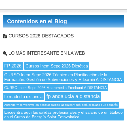
Contenidos en el Blog
CURSOS 2026 DESTACADOS
LO MÁS INTERESANTE EN LA WEB
FP 2026
Cursos Inem Sepe 2026 Dietética
CURSO Inem Sepe 2026 Técnico en Planificación de la
Formación. Gestión de Subvenciones y E-learnin A DISTANCIA
CURSO Inem Sepe 2026 Macromedia Freehand A DISTANCIA
fp andalucia a distancia
fp madrid a distancia
Aprender y convertirme en Yesista: salidas laborales y cuál será el salario que ganarás
Encuentra aquí las salidas profesionales y el salario de un titulado
en el Curso de Energía Solar Fotovoltaica: