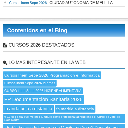
CIUDAD AUTONOMA DE MELILLA
Cursos Inem Sepe 2026
Contenidos en el Blog
CURSOS 2026 DESTACADOS
LO MÁS INTERESANTE EN LA WEB
Cursos Inem Sepe 2026 Programación e Informática
Cursos Inem Sepe 2026 Idiomas
CURSO Inem Sepe 2026 HIGIENE ALIMENTARIA
FP Documentación Sanitaria 2026
fp andalucia a distancia
fp madrid a distancia
6 Cursos para que mejores tu futuro como profesional aprendiendo el Curso de Jefe de
Sala Maître
¿Estás buscando formarte en Monitor de Yoga? Descubrimos