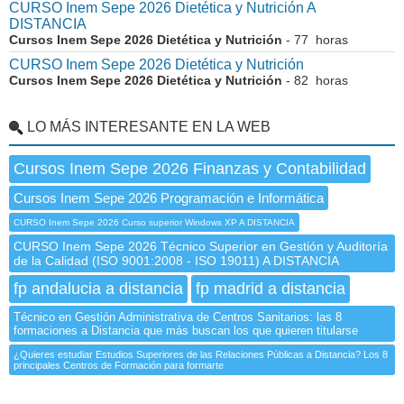
CURSO Inem Sepe 2026 Dietética y Nutrición A
DISTANCIA
Cursos Inem Sepe 2026 Dietética y Nutrición
- 77 horas
CURSO Inem Sepe 2026 Dietética y Nutrición
Cursos Inem Sepe 2026 Dietética y Nutrición
- 82 horas
LO MÁS INTERESANTE EN LA WEB
Cursos Inem Sepe 2026 Finanzas y Contabilidad
Cursos Inem Sepe 2026 Programación e Informática
CURSO Inem Sepe 2026 Curso superior Windows XP A DISTANCIA
CURSO Inem Sepe 2026 Técnico Superior en Gestión y Auditoría
de la Calidad (ISO 9001:2008 - ISO 19011) A DISTANCIA
fp andalucia a distancia
fp madrid a distancia
Técnico en Gestión Administrativa de Centros Sanitarios: las 8
formaciones a Distancia que más buscan los que quieren titularse
¿Quieres estudiar Estudios Superiores de las Relaciones Públicas a Distancia? Los 8
principales Centros de Formación para formarte