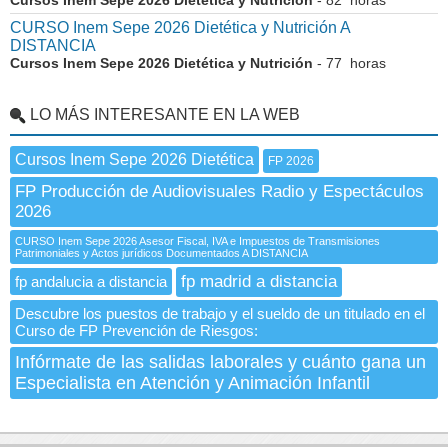
Cursos Inem Sepe 2026 Dietética y Nutrición
- 82 horas
CURSO Inem Sepe 2026 Dietética y Nutrición A
DISTANCIA
Cursos Inem Sepe 2026 Dietética y Nutrición
- 77 horas
LO MÁS INTERESANTE EN LA WEB
Cursos Inem Sepe 2026 Dietética
FP 2026
FP Producción de Audiovisuales Radio y Espectáculos
2026
CURSO Inem Sepe 2026 Asesor Fiscal, IVA e Impuestos de Transmisiones
Patrimoniales y Actos jurídicos Documentados A DISTANCIA
fp madrid a distancia
fp andalucia a distancia
Descubre los puestos de trabajo y el sueldo de un titulado en el
Curso de FP Prevención de Riesgos:
Infórmate de las salidas laborales y cuánto gana un
Especialista en Atención y Animación Infantil