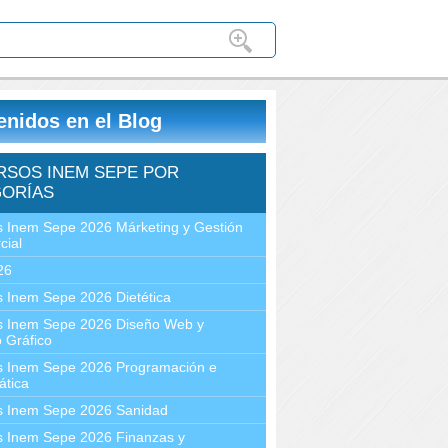
enidos en el Blog
RSOS INEM SEPE POR
ORÍAS
 Inem Sepe 2026 Márketing y Gestión
cial
26
 Inem Sepe 2026 Dietética
s Inem Sepe 2026 Diseño Web y
 Gráfico
s Inem Sepe 2026 Programación e
ática
s Inem Sepe 2026 Sanidad
s Inem Sepe 2026 Finanzas y