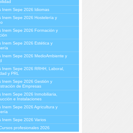
ilidad
s Inem Sepe 2026 Idiomas
 Inem Sepe 2026 Hostelería y
mo
s Inem Sepe 2026 Formación y
ción
 Inem Sepe 2026 Estética y
ería
s Inem Sepe 2026 MedioAmbiente y
d
s Inem Sepe 2026 RRHH, Laboral,
idad y PRL
s Inem Sepe 2026 Gestión y
stración de Empresas
 Inem Sepe 2026 Inmobiliaria,
ucción e Instalaciones
 Inem Sepe 2026 Agricultura y
ería
s Inem Sepe 2026 Varios
Cursos profesionales 2026