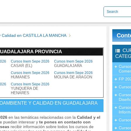
Cont
y Calidad en CASTILLA LA MANCHA
CU
GUADALAJARA PROVINCIA
CATEG
2026
Cursos Inem Sepe 2026
Cursos Inem Sepe 2026
CASAR (EL)
GUADALAJARA
Cursos
Comer
Cursos Inem Sepe 2026
Cursos Inem Sepe 2026
HUMANES
MOLINA DE ARAGON
FP 20
2026
Cursos Inem Sepe 2026
Cursos
YUNQUERA DE
HENARES
Curso
Diseño
IOAMBIENTE Y CALIDAD EN GUADALAJARA
Curso
Inform
2026
en las temáticas relacionadas con la
Calidad y el
Curso
te puedan interesar y
te pones en contacto con
deseas
recibir información sobre todos los cursos de
Curso