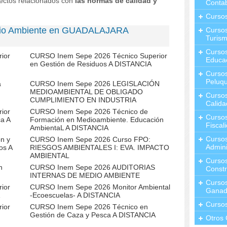
pectos relacionados con
las normas de calidad y
Contab
Curso
dio Ambiente en GUADALAJARA
Cursos
Turis
Curso
ior
CURSO Inem Sepe 2026 Técnico Superior
Educa
en Gestión de Residuos A DISTANCIA
Cursos
Peluqu
a
CURSO Inem Sepe 2026 LEGISLACIÓN
MEDIOAMBIENTAL DE OBLIGADO
Curso
CUMPLIMIENTO EN INDUSTRIA
Calida
ior
CURSO Inem Sepe 2026 Técnico de
Curso
ca A
Formación en Medioambiente. Educación
Fiscal
AmbientaL A DISTANCIA
Curso
n y
CURSO Inem Sepe 2026 Curso FPO:
Admini
os A
RIESGOS AMBIENTALES I: EVA. IMPACTO
AMBIENTAL
Cursos
n
CURSO Inem Sepe 2026 AUDITORIAS
Constr
INTERNAS DE MEDIO AMBIENTE
Cursos
ior
CURSO Inem Sepe 2026 Monitor Ambiental
Ganad
-Ecoescuelas- A DISTANCIA
Curso
ior
CURSO Inem Sepe 2026 Técnico en
Gestión de Caza y Pesca A DISTANCIA
Otros 