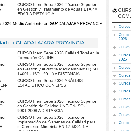
ior
CURSO Inem Sepe 2026 Técnico Superior
A
en Gestión y Tratamiento de Aguas ETAP y
CURS
EDAR A DISTANCIA
COM
pe 2026 Medio Ambiente en GUADALAJARA PROVINCIA
Cursos
Cursos
2026
lidad en GUADALAJARA PROVINCIA
Cursos
O
CURSO Inem Sepe 2026 Calidad Total en la
Cursos
Formación ONLINE
2026
ior
CURSO Inem Sepe 2026 Técnico Superior
Cursos
l
en Gestión y Auditoria Medioambiental (ISO
14001 - ISO 19011) A DISTANCIA
Cursos
o
CURSO Inem Sepe 2026 ANÁLISIS
Cursos
-EN-
ESTADÍSTICO CON SPSS
A
Cursos
Cursos
ior
CURSO Inem Sepe 2026 Técnico Superior
SO
en Gestión de Calidad UNE-EN-ISO-
Cursos
9001:2008 A DISTANCIA
Cursos
ior
CURSO Inem Sepe 2026 Técnico en
Implantación de Sistemas de Calidad para
Cursos
NE
el Comercio Minorista EN:17-5001-1 A