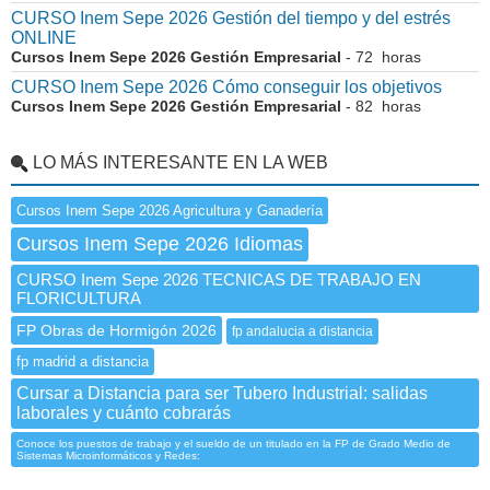
CURSO Inem Sepe 2026 Gestión del tiempo y del estrés
ONLINE
Cursos Inem Sepe 2026 Gestión Empresarial
- 72 horas
CURSO Inem Sepe 2026 Cómo conseguir los objetivos
Cursos Inem Sepe 2026 Gestión Empresarial
- 82 horas
LO MÁS INTERESANTE EN LA WEB
Cursos Inem Sepe 2026 Agricultura y Ganadería
Cursos Inem Sepe 2026 Idiomas
CURSO Inem Sepe 2026 TECNICAS DE TRABAJO EN
FLORICULTURA
FP Obras de Hormigón 2026
fp andalucia a distancia
fp madrid a distancia
Cursar a Distancia para ser Tubero Industrial: salidas
laborales y cuánto cobrarás
Conoce los puestos de trabajo y el sueldo de un titulado en la FP de Grado Medio de
Sistemas Microinformáticos y Redes: