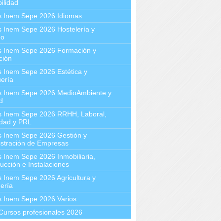
ilidad
s Inem Sepe 2026 Idiomas
 Inem Sepe 2026 Hostelería y
mo
s Inem Sepe 2026 Formación y
ción
 Inem Sepe 2026 Estética y
ería
s Inem Sepe 2026 MedioAmbiente y
d
s Inem Sepe 2026 RRHH, Laboral,
idad y PRL
s Inem Sepe 2026 Gestión y
stración de Empresas
 Inem Sepe 2026 Inmobiliaria,
ucción e Instalaciones
 Inem Sepe 2026 Agricultura y
ería
s Inem Sepe 2026 Varios
Cursos profesionales 2026