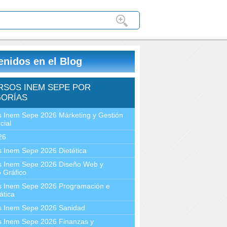
enidos en el Blog
RSOS INEM SEPE POR
ORÍAS
 Inem Sepe 2026 Márketing y Gestión
cial
26
 Inem Sepe 2026 Dietética
s Inem Sepe 2026 Diseño Web y
 Gráfico
s Inem Sepe 2026 Programación e
ática
s Inem Sepe 2026 Sanidad
s Inem Sepe 2026 Finanzas y