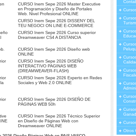
Contab
en
CURSO Inem Sepe 2026 Master Executive
en Programación y Diseño de Portales
Curso
Web. Nivel Profesional ONLINE
Cursos
CURSO Inem Sepe 2026 DISSENY DEL
Turis
TEU NEGOCI ON LINE E-COMMERCE
Curso
seño
CURSO Inem Sepe 2026 Curso superior
Educa
l
Dreamweaver CS4 A DISTANCIA
Cursos
Peluqu
eb.
CURSO Inem Sepe 2026 Diseño web
ONLINE
Curso
ior
CURSO Inem Sepe 2026 DISEÑO
Calida
INTERACTIVO PAGINAS WEB
Curso
(DREAMWEAVER-FLASH)
Fiscal
ior
CURSO Inem Sepe 2026 Experto en Redes
la
Sociales y Web 2.0 ONLINE
Curso
Admini
Cursos
ior
CURSO Inem Sepe 2026 DISEÑO DE
Constr
PÁGINAS WEB 50h
Cursos
Ganad
ive
CURSO Inem Sepe 2026 Técnico Superior
LINE
en Diseño de Páginas Web con
Curso
Dreamweaver ONLINE
Otros 
e 2026 Diseño Páginas Web en PAíS VASCO