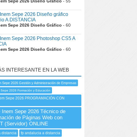
nem Sepe 2026 Diseño Gráfico
- 55
nem Sepe 2026 Diseño gráfico
ario A DISTANCIA
nem Sepe 2026 Diseño Gráfico
- 60
nem Sepe 2026 Photoshop CS5 A
CIA
nem Sepe 2026 Diseño Gráfico
- 60
ÁS INTERESANTE EN LA WEB
 Sepe 2026 Gestión y Administración de Empresas
 Sepe 2026 Formación y Educación
em Sepe 2026 PROGRAMACIÓN CON
Inem Sepe 2026 Técnico de
mación de Páginas Web con
T (Servidor) ONLINE
a distancia
fp andalucia a distancia