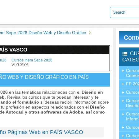
em Sepe 2026 Diseño Web y Diseño Gráfico
Cont
PAÍS VASCO
CU
CATEG
2026
Cursos Inem Sepe 2026
VIZCAYA
Cursos
Comer
ÑO WEB Y DISEÑO GRÁFICO EN PAÍS
FP 20
2026
en las temáticas relacionadas con el
Diseño en
Cursos
Web
. Revisa los cursos que te puedan interesar y
te
Curso
ando el formulario
si deseas recibir información sobre
Diseño
 tu profesión en aspectos relacionados con el
Diseño
o de Autocad y otros softwares de Adobe, así como
Curso
Inform
Curso
eño Páginas Web en PAíS VASCO
Curso