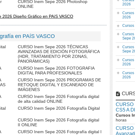
Cursos
r
CURSO Inem Sepe 2026 Photoshop
2026
ONLINE
Cursos
e 2026 Diseño Gráfico en PAíS VASCO
2026
Cursos
Cursos
ografía en PAíS VASCO
Sepe 2
tal
CURSO Inem Sepe 2026 TÉCNICAS
Cursos
AVANZADAS DE EDICIÓN FOTOGRÁFICA
Sepe 2
(HDR, TRATAMIENTO POR ZONAS,
Cursos
PANORÁMICAS)
2026
A
CURSO Inem Sepe 2026 FOTOGRAFIA
DIGITAL PARA PROFESIONALES
Cursos
2026
A
CURSO Inem Sepe 2026 PROGRAMAS DE
CAS
RETOQUE DIGITAL Y ESCANEADO DE
IMÁGENES
CURS
A
CURSO Inem Sepe 2026 Fotografía digital
de alta calidad ONLINE
CURSO In
tal
CURSO Inem Sepe 2026 Fotografía Digital
CS5 A D
Cursos I
CURSO Inem Sepe 2026 Fotografía digital
horas
II ONLINE
CURSO I
A
CURSO Inem Sepe 2026 Fotografía digital I
Avanzad