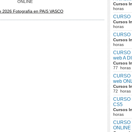
ONLINE
Cursos I
horas
e 2026 Fotografía en PAíS VASCO
CURSO I
Cursos I
horas
CURSO I
Cursos I
horas
CURSO I
web A D
Cursos I
77 horas
CURSO I
web ONL
Cursos I
72 horas
CURSO In
CS5
Cursos I
horas
CURSO I
ONLINE