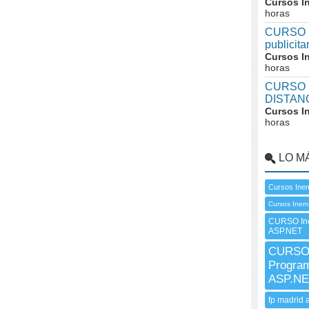
Cursos I
horas
CURSO I
publicit
Cursos I
horas
CURSO I
DISTAN
Cursos I
horas
LO M
Cursos Inem
Cursos Inem
CURSO In
ASP.NET
CURSO 
Progra
ASP.NE
fp madrid 