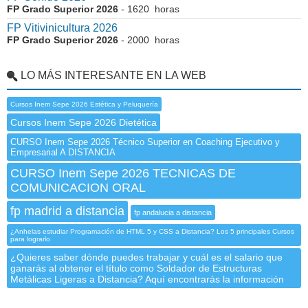
FP Grado Superior 2026
- 1620 horas
FP Vitivinicultura 2026
FP Grado Superior 2026
- 2000 horas
LO MÁS INTERESANTE EN LA WEB
Cursos Inem Sepe 2026 Estética y Peluquería
Cursos Inem Sepe 2026 Dietética
CURSO Inem Sepe 2026 Técnico Superior en Coaching Ejecutivo y
Empresarial A DISTANCIA
CURSO Inem Sepe 2026 TECNICAS DE
COMUNICACION ORAL
fp madrid a distancia
fp andalucia a distancia
¿Anhelas estudiar Programación de HTML 5 y CSS a Distancia? Los 5 principales Cursos
para lograrlo
¿Quieres saber dónde puedes trabajar y cuál es el salario que
ganarás al obtener el título como Soldador de Estructuras
Metálicas Ligeras a Distancia? Aquí encontrarás la información