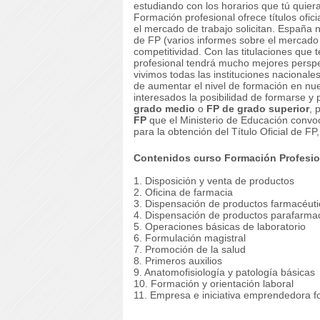
estudiando con los horarios que tú quier
Formación profesional ofrece títulos ofi
el mercado de trabajo solicitan. España 
de FP (varios informes sobre el mercado
competitividad. Con las titulaciones que 
profesional tendrá mucho mejores persp
vivimos todas las instituciones nacional
de aumentar el nivel de formación en nu
interesados la posibilidad de formarse y 
grado medio
o
FP de grado superior
, 
FP
que el Ministerio de Educación conv
para la obtención del Título Oficial de FP
Contenidos curso Formación Profesio
1. Disposición y venta de productos
2. Oficina de farmacia
3. Dispensación de productos farmacéuti
4. Dispensación de productos parafarma
5. Operaciones básicas de laboratorio
6. Formulación magistral
7. Promoción de la salud
8. Primeros auxilios
9. Anatomofisiología y patología básicas
10. Formación y orientación laboral
11. Empresa e iniciativa emprendedora f