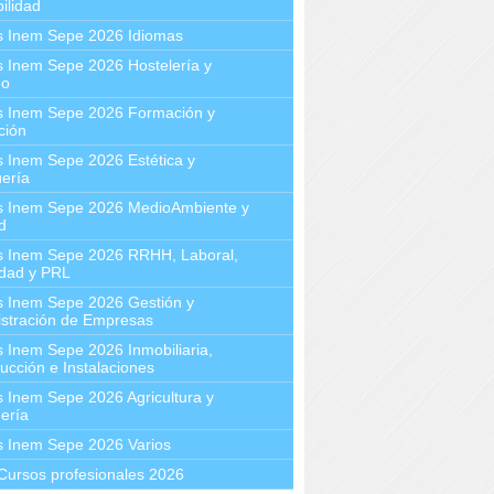
ilidad
s Inem Sepe 2026 Idiomas
 Inem Sepe 2026 Hostelería y
mo
s Inem Sepe 2026 Formación y
ción
 Inem Sepe 2026 Estética y
ería
s Inem Sepe 2026 MedioAmbiente y
d
s Inem Sepe 2026 RRHH, Laboral,
idad y PRL
s Inem Sepe 2026 Gestión y
stración de Empresas
 Inem Sepe 2026 Inmobiliaria,
ucción e Instalaciones
 Inem Sepe 2026 Agricultura y
ería
s Inem Sepe 2026 Varios
Cursos profesionales 2026