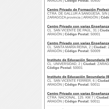
ARAGÓN |
Código Postal:
50400
Centro Privado de Formación Profesi
CTRA. DE GALLUR A SANGÜESA, S/N 
ZARAGOZA provincia | ARAGÓN |
Códi
Centro Privado con varias Enseñanz
CL. SAN VICENTE DE PAÚL, 31 |
Ciud
ARAGÓN |
Código Postal:
50001
Centro Privado con varias Enseñanz
CL. SANTA MARÍA REINA, 2 |
Ciudad:
ARAGÓN |
Código Postal:
50009
Instituto de Educación Secundaria (I
CL. UNIVERSIDAD, 2 |
Ciudad:
ZARAG
Código Postal:
50001
Instituto de Educación Secundaria (I
CL. SAN VICENTE FERRER, 6 |
Ciudad
ARAGÓN |
Código Postal:
50011
Centro Privado con varias Enseñanz
CTRA. NACIONAL, 125. KM.7 |
Ciudad
ARAGÓN |
Código Postal:
50011