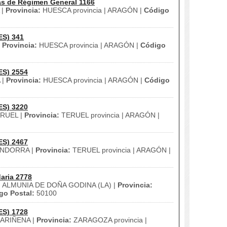
as de Régimen General 1166
 |
Provincia:
HUESCA provincia | ARAGÓN |
Código
ES) 341
|
Provincia:
HUESCA provincia | ARAGÓN |
Código
ES) 2554
 |
Provincia:
HUESCA provincia | ARAGÓN |
Código
ES) 3220
RUEL |
Provincia:
TERUEL provincia | ARAGÓN |
ES) 2467
NDORRA |
Provincia:
TERUEL provincia | ARAGÓN |
aria 2778
:
ALMUNIA DE DOÑA GODINA (LA) |
Provincia:
go Postal:
50100
ES) 1728
ARIÑENA |
Provincia:
ZARAGOZA provincia |