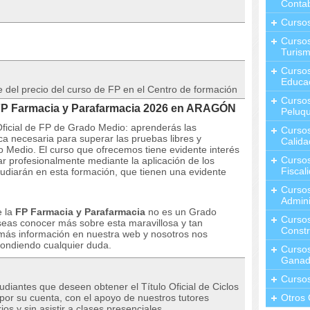
Contab
Curso
Cursos
Turis
Curso
Educa
l precio del curso de FP en el Centro de formación
Cursos
FP Farmacia y Parafarmacia 2026 en ARAGÓN
Peluqu
Oficial de FP de Grado Medio: aprenderás las
Curso
ca necesaria para superar las pruebas libres y
Calida
do Medio. El curso que ofrecemos tiene evidente interés
Curso
r profesionalmente mediante la aplicación de los
Fiscal
tudiarán en esta formación, que tienen una evidente
Curso
Admini
e la
FP Farmacia y Parafarmacia
no es un Grado
Cursos
seas conocer más sobre esta maravillosa y tan
Constr
 más información en nuestra web y nosotros nos
ondiendo cualquier duda.
Cursos
Ganad
Curso
udiantes que deseen obtener el Título Oficial de Ciclos
or su cuenta, con el apoyo de nuestros tutores
Otros 
ios y sin asistir a clases presenciales.