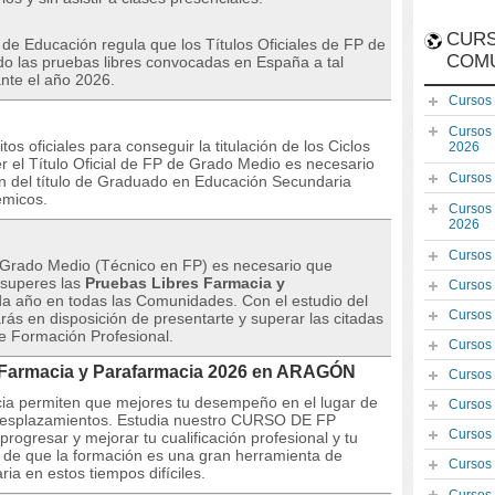
CURS
 de Educación regula que los Títulos Oficiales de FP de
COM
 las pruebas libres convocadas en España a tal
nte el año 2026.
Cursos
Cursos
s oficiales para conseguir la titulación de los Ciclos
2026
 el Título Oficial de FP de Grado Medio es necesario
Cursos
n del título de Graduado en Educación Secundaria
émicos.
Cursos
2026
Cursos
de Grado Medio (Técnico en FP) es necesario que
o superes las
Pruebas Libres Farmacia y
Cursos
 año en todas las Comunidades. Con el estudio del
Cursos
rás en disposición de presentarte y superar las citadas
de Formación Profesional.
Cursos
P Farmacia y Parafarmacia 2026 en ARAGÓN
Cursos
ncia permiten que mejores tu desempeño en el lugar de
Cursos
n desplazamientos. Estudia nuestro CURSO DE FP
Cursos
ogresar y mejorar tu cualificación profesional y tu
s de que la formación es una gran herramienta de
Cursos
ia en estos tiempos difíciles.