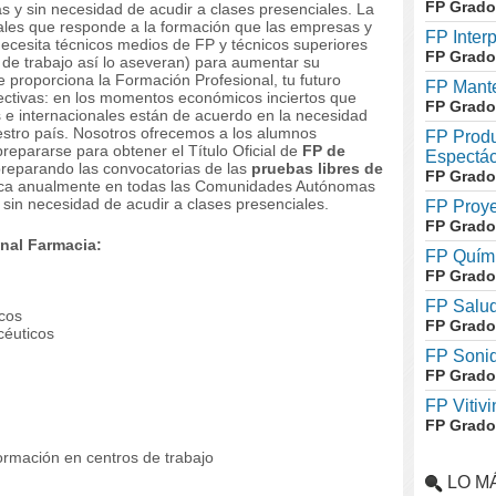
FP Grado
as y sin necesidad de acudir a clases presenciales. La
ciales que responde a la formación que las empresas y
FP Inter
necesita técnicos medios de FP y técnicos superiores
FP Grado
 de trabajo así lo aseveran) para aumentar su
te proporciona la Formación Profesional, tu futuro
FP Mante
ectivas: en los momentos económicos inciertos que
FP Grado
es e internacionales están de acuerdo en la necesidad
estro país. Nosotros ofrecemos a los alumnos
FP Produ
prepararse para obtener el Título Oficial de
FP de
Espectác
preparando las convocatorias de las
pruebas libres de
FP Grado
oca anualmente en todas las Comunidades Autónomas
, sin necesidad de acudir a clases presenciales.
FP Proye
FP Grado
nal Farmacia:
FP Quími
FP Grado
FP Salud
cos
FP Grado
céuticos
FP Soni
FP Grado
FP Vitivi
FP Grado
ormación en centros de trabajo
LO M