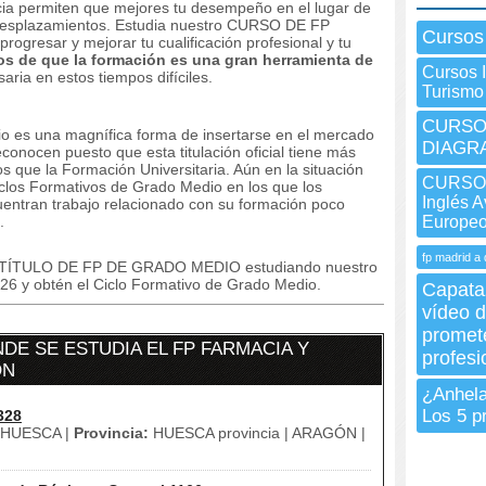
ncia permiten que mejores tu desempeño en el lugar de
n desplazamientos. Estudia nuestro CURSO DE FP
Cursos
ogresar y mejorar tu cualificación profesional y tu
s de que la formación es una gran herramienta de
Cursos 
ria en estos tiempos difíciles.
Turismo
CURSO 
o es una magnífica forma de insertarse en el mercado
DIAGR
conocen puesto que esta titulación oficial tiene más
os que la Formación Universitaria. Aún en la situación
CURSO I
iclos Formativos de Grado Medio en los que los
Inglés A
cuentran trabajo relacionado con su formación poco
.
Europe
fp madrid a 
TULO DE FP DE GRADO MEDIO estudiando nuestro
26 y obtén el Ciclo Formativo de Grado Medio.
Capata
vídeo d
promete
E SE ESTUDIA EL FP FARMACIA Y
profesio
ÓN
¿Anhela
Los 5 p
328
HUESCA |
Provincia:
HUESCA provincia | ARAGÓN |