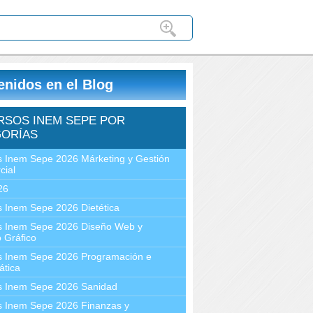
enidos en el Blog
RSOS INEM SEPE POR
ORÍAS
 Inem Sepe 2026 Márketing y Gestión
cial
26
 Inem Sepe 2026 Dietética
s Inem Sepe 2026 Diseño Web y
 Gráfico
s Inem Sepe 2026 Programación e
ática
s Inem Sepe 2026 Sanidad
s Inem Sepe 2026 Finanzas y