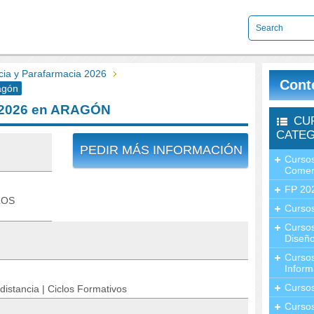
ia y Parafarmacia 2026
Cont
agón
a 2026 en ARAGÓN
CU
CATEG
PEDIR MÁS INFORMACIÓN
Cursos
Comer
FP 20
LOS
Cursos
Curso
Diseño
Curso
Inform
Curso
distancia | Ciclos Formativos
Curso