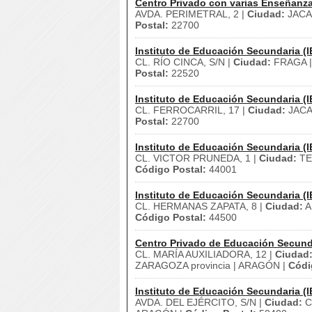
Centro Privado con varias Enseñanz
AVDA. PERIMETRAL, 2 |
Ciudad:
JACA
Postal:
22700
Instituto de Educación Secundaria (I
CL. RÍO CINCA, S/N |
Ciudad:
FRAGA 
Postal:
22520
Instituto de Educación Secundaria (I
CL. FERROCARRIL, 17 |
Ciudad:
JACA
Postal:
22700
Instituto de Educación Secundaria (I
CL. VICTOR PRUNEDA, 1 |
Ciudad:
TE
Código Postal:
44001
Instituto de Educación Secundaria (I
CL. HERMANAS ZAPATA, 8 |
Ciudad:
A
Código Postal:
44500
Centro Privado de Educación Secund
CL. MARÍA AUXILIADORA, 12 |
Ciudad
ZARAGOZA provincia | ARAGÓN |
Códi
Instituto de Educación Secundaria (I
AVDA. DEL EJÉRCITO, S/N |
Ciudad:
C