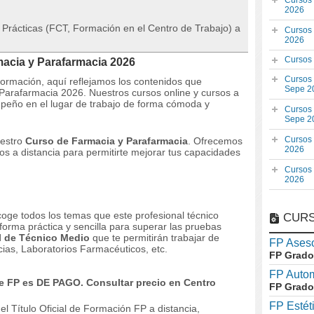
Cursos
2026
la Prácticas (FCT, Formación en el Centro de Trabajo) a
Cursos
2026
Cursos
macia y Parafarmacia 2026
Cursos
 formación, aquí reflejamos los contenidos que
Sepe 2
 Parafarmacia 2026. Nuestros cursos online y cursos a
peño en el lugar de trabajo de forma cómoda y
Cursos
Sepe 2
Cursos
uestro
Curso de Farmacia y Parafarmacia
. Ofrecemos
2026
os a distancia para permitirte mejorar tus capacidades
Cursos
2026
oge todos los temas que este profesional técnico
CURS
orma práctica y sencilla para superar las pruebas
al de Técnico Medio
que te permitirán trabajar de
FP Aseso
ias, Laboratorios Farmacéuticos, etc.
FP Grado
FP Auto
 FP es DE PAGO. Consultar precio en Centro
FP Grado
FP Estét
el Título Oficial de Formación FP a distancia,