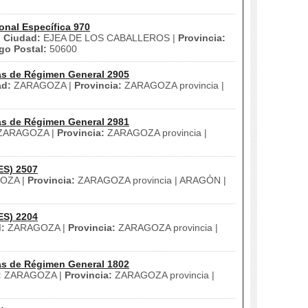
onal Específica 970
|
Ciudad:
EJEA DE LOS CABALLEROS |
Provincia:
go Postal:
50600
as de Régimen General 2905
ad:
ZARAGOZA |
Provincia:
ZARAGOZA provincia |
as de Régimen General 2981
ZARAGOZA |
Provincia:
ZARAGOZA provincia |
ES) 2507
OZA |
Provincia:
ZARAGOZA provincia | ARAGÓN |
ES) 2204
:
ZARAGOZA |
Provincia:
ZARAGOZA provincia |
as de Régimen General 1802
:
ZARAGOZA |
Provincia:
ZARAGOZA provincia |