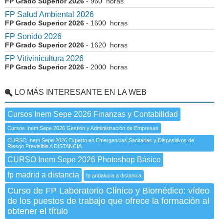
FP Grado Superior 2026
- 960 horas
FP Salud Ambiental 2026
FP Grado Superior 2026
- 1600 horas
FP Sonido 2026
FP Grado Superior 2026
- 1620 horas
FP Vitivinicultura 2026
FP Grado Superior 2026
- 2000 horas
LO MÁS INTERESANTE EN LA WEB
Cursos Inem Sepe 2026 Finanzas y Contabilidad
Cursos Inem Sepe 2026 Gestión y Administración de Empresas
CURSO Inem Sepe 2026 Experto en Emergencias Sanitarias y Dispositivos de
Riesgo Previsible A DISTANCIA
CURSO Inem Sepe 2026 Photoshop Básico
fp madrid a distancia
fp andalucia a distancia
Curso de FP Laboratorio Clínico y Biomédico: vídeo
de los puestos de trabajo que ofrece la formación al
obtener el título