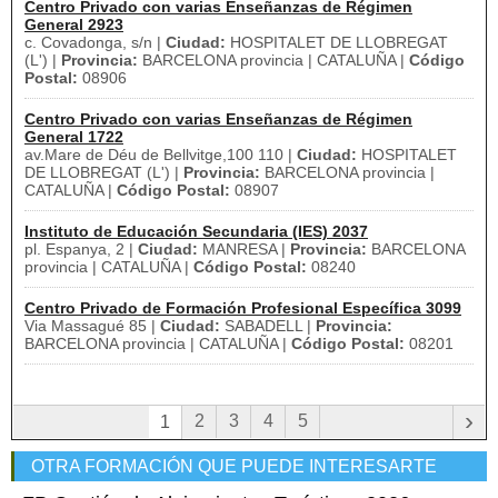
Centro Privado con varias Enseñanzas de Régimen
General 2923
c. Covadonga, s/n |
Ciudad:
HOSPITALET DE LLOBREGAT
(L') |
Provincia:
BARCELONA provincia | CATALUÑA |
Código
Postal:
08906
Centro Privado con varias Enseñanzas de Régimen
General 1722
av.Mare de Déu de Bellvitge,100 110 |
Ciudad:
HOSPITALET
DE LLOBREGAT (L') |
Provincia:
BARCELONA provincia |
CATALUÑA |
Código Postal:
08907
Instituto de Educación Secundaria (IES) 2037
pl. Espanya, 2 |
Ciudad:
MANRESA |
Provincia:
BARCELONA
provincia | CATALUÑA |
Código Postal:
08240
Centro Privado de Formación Profesional Específica 3099
Via Massagué 85 |
Ciudad:
SABADELL |
Provincia:
BARCELONA provincia | CATALUÑA |
Código Postal:
08201
›
2
3
4
5
1
OTRA FORMACIÓN QUE PUEDE INTERESARTE