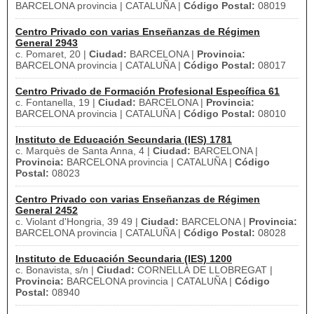
BARCELONA provincia | CATALUÑA |
Código Postal:
08019
Centro Privado con varias Enseñanzas de Régimen
General 2943
c. Pomaret, 20 |
Ciudad:
BARCELONA |
Provincia:
BARCELONA provincia | CATALUÑA |
Código Postal:
08017
Centro Privado de Formación Profesional Específica 61
c. Fontanella, 19 |
Ciudad:
BARCELONA |
Provincia:
BARCELONA provincia | CATALUÑA |
Código Postal:
08010
Instituto de Educación Secundaria (IES) 1781
c. Marquès de Santa Anna, 4 |
Ciudad:
BARCELONA |
Provincia:
BARCELONA provincia | CATALUÑA |
Código
Postal:
08023
Centro Privado con varias Enseñanzas de Régimen
General 2452
c. Violant d'Hongria, 39 49 |
Ciudad:
BARCELONA |
Provincia:
BARCELONA provincia | CATALUÑA |
Código Postal:
08028
Instituto de Educación Secundaria (IES) 1200
c. Bonavista, s/n |
Ciudad:
CORNELLÀ DE LLOBREGAT |
Provincia:
BARCELONA provincia | CATALUÑA |
Código
Postal:
08940