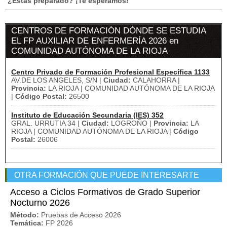
¿Estás preparado? ¡Te esperamos!
CENTROS DE FORMACIÓN DÓNDE SE ESTUDIA
EL FP AUXILIAR DE ENFERMERÍA 2026 en
COMUNIDAD AUTÓNOMA DE LA RIOJA
Centro Privado de Formación Profesional Específica 1133
AV.DE LOS ANGELES, S/N |
Ciudad:
CALAHORRA |
Provincia:
LA RIOJA | COMUNIDAD AUTÓNOMA DE LA RIOJA
|
Código Postal:
26500
Instituto de Educación Secundaria (IES) 352
GRAL. URRUTIA 34 |
Ciudad:
LOGROÑO |
Provincia:
LA
RIOJA | COMUNIDAD AUTÓNOMA DE LA RIOJA |
Código
Postal:
26006
OTRA FORMACIÓN QUE PUEDE INTERESARTE
Acceso a Ciclos Formativos de Grado Superior
Nocturno 2026
Método:
Pruebas de Acceso 2026
Temática:
FP 2026