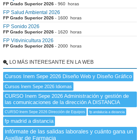
FP Grado Superior 2026
- 960 horas
FP Salud Ambiental 2026
FP Grado Superior 2026
- 1600 horas
FP Sonido 2026
FP Grado Superior 2026
- 1620 horas
FP Vitivinicultura 2026
FP Grado Superior 2026
- 2000 horas
LO MÁS INTERESANTE EN LA WEB
Cursos Inem Sepe 2026 Diseño Web y Diseño Gráfico
Cursos Inem Sepe 2026 Idiomas
CURSO Inem Sepe 2026 Administración y gestión de
las comunicaciones de la dirección A DISTANCIA
CURSO Inem Sepe 2026 Dirección de Equipos
fp andalucia a distancia
fp madrid a distancia
Infórmate de las salidas laborales y cuánto gana un
Auxiliar de Farmacia