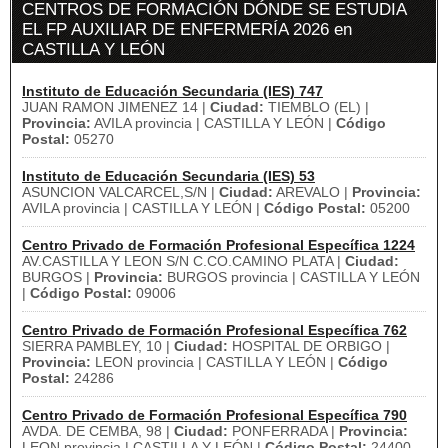
CENTROS DE FORMACIÓN DÓNDE SE ESTUDIA
EL FP AUXILIAR DE ENFERMERÍA 2026 en
CASTILLA Y LEÓN
Instituto de Educación Secundaria (IES) 747
JUAN RAMON JIMENEZ 14 |
Ciudad:
TIEMBLO (EL) |
Provincia:
AVILA provincia | CASTILLA Y LEÓN |
Código
Postal:
05270
Instituto de Educación Secundaria (IES) 53
ASUNCION VALCARCEL,S/N |
Ciudad:
AREVALO |
Provincia:
AVILA provincia | CASTILLA Y LEÓN |
Código Postal:
05200
Centro Privado de Formación Profesional Específica 1224
AV.CASTILLA Y LEON S/N C.CO.CAMINO PLATA |
Ciudad:
BURGOS |
Provincia:
BURGOS provincia | CASTILLA Y LEÓN
|
Código Postal:
09006
Centro Privado de Formación Profesional Específica 762
SIERRA PAMBLEY, 10 |
Ciudad:
HOSPITAL DE ORBIGO |
Provincia:
LEON provincia | CASTILLA Y LEÓN |
Código
Postal:
24286
Centro Privado de Formación Profesional Específica 790
AVDA. DE CEMBA, 98 |
Ciudad:
PONFERRADA |
Provincia:
LEON provincia | CASTILLA Y LEÓN |
Código Postal:
24400