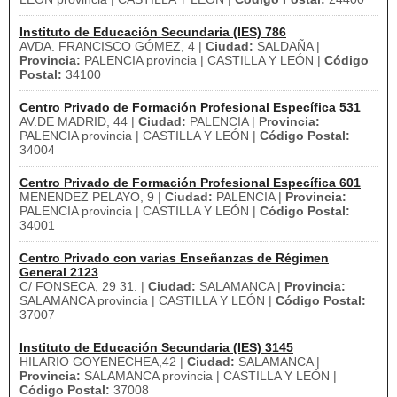
Instituto de Educación Secundaria (IES) 786
AVDA. FRANCISCO GÓMEZ, 4 |
Ciudad:
SALDAÑA |
Provincia:
PALENCIA provincia | CASTILLA Y LEÓN |
Código
Postal:
34100
Centro Privado de Formación Profesional Específica 531
AV.DE MADRID, 44 |
Ciudad:
PALENCIA |
Provincia:
PALENCIA provincia | CASTILLA Y LEÓN |
Código Postal:
34004
Centro Privado de Formación Profesional Específica 601
MENENDEZ PELAYO, 9 |
Ciudad:
PALENCIA |
Provincia:
PALENCIA provincia | CASTILLA Y LEÓN |
Código Postal:
34001
Centro Privado con varias Enseñanzas de Régimen
General 2123
C/ FONSECA, 29 31. |
Ciudad:
SALAMANCA |
Provincia:
SALAMANCA provincia | CASTILLA Y LEÓN |
Código Postal:
37007
Instituto de Educación Secundaria (IES) 3145
HILARIO GOYENECHEA,42 |
Ciudad:
SALAMANCA |
Provincia:
SALAMANCA provincia | CASTILLA Y LEÓN |
Código Postal:
37008