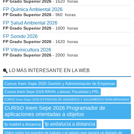
FP Grado Superior 2026
- 1620 horas
FP Química Ambiental 2026
FP Grado Superior 2026
- 960 horas
FP Salud Ambiental 2026
FP Grado Superior 2026
- 1600 horas
FP Sonido 2026
FP Grado Superior 2026
- 1620 horas
FP Vitivinicultura 2026
FP Grado Superior 2026
- 2000 horas
LO MÁS INTERESANTE EN LA WEB
Cursos Inem Sepe 2026 Gestión y Administración de Empresas
Cursos Inem Sepe 2026 RRHH, Laboral, Fiscalidad y PRL
CURSO Inem Sepe 2026 EXTINCION DE INCENDIOS Y SALVAMENTO PARA BRIGADAS
CURSO Inem Sepe 2026 Programador de
aplicaciones orientadas a objetos
fp andalucia a distancia
fp madrid a distancia
Vídeo sobre los puestos de trabajo y el salario que ganará un titulado de