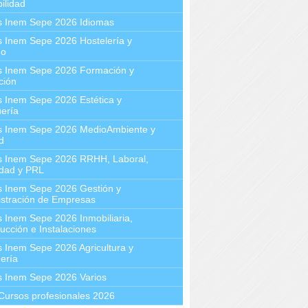
ilidad
s Inem Sepe 2026 Idiomas
 Inem Sepe 2026 Hostelería y
mo
s Inem Sepe 2026 Formación y
ción
 Inem Sepe 2026 Estética y
ería
s Inem Sepe 2026 MedioAmbiente y
d
s Inem Sepe 2026 RRHH, Laboral,
idad y PRL
s Inem Sepe 2026 Gestión y
stración de Empresas
 Inem Sepe 2026 Inmobiliaria,
ucción e Instalaciones
 Inem Sepe 2026 Agricultura y
ería
s Inem Sepe 2026 Varios
Cursos profesionales 2026