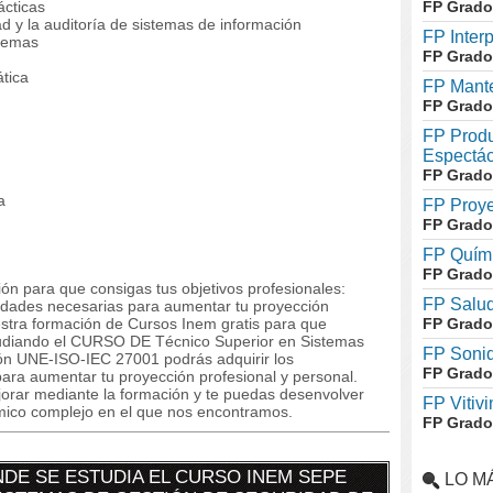
ácticas
FP Grado
ad y la auditoría de sistemas de información
FP Inter
stemas
FP Grado
ática
FP Mante
FP Grado
FP Produ
Espectác
FP Grado
a
FP Proye
FP Grado
FP Quími
FP Grado
ón para que consigas tus objetivos profesionales:
FP Salud
lidades necesarias para aumentar tu proyección
estra formación de Cursos Inem gratis para que
FP Grado
studiando el CURSO DE Técnico Superior en Sistemas
FP Soni
ón UNE-ISO-IEC 27001 podrás adquirir los
FP Grado
ara aumentar tu proyección profesional y personal.
orar mediante la formación y te puedas desenvolver
FP Vitivi
mico complejo en el que nos encontramos.
FP Grado
DE SE ESTUDIA EL CURSO INEM SEPE
LO M