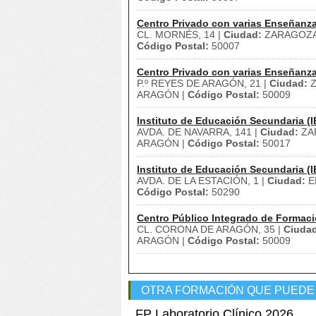
Centro Privado con varias Enseñanz
CL. MORNÉS, 14 |
Ciudad:
ZARAGOZA
Código Postal:
50007
Centro Privado con varias Enseñanz
P.º REYES DE ARAGÓN, 21 |
Ciudad:
Z
ARAGÓN |
Código Postal:
50009
Instituto de Educación Secundaria (I
AVDA. DE NAVARRA, 141 |
Ciudad:
ZA
ARAGÓN |
Código Postal:
50017
Instituto de Educación Secundaria (I
AVDA. DE LA ESTACIÓN, 1 |
Ciudad:
E
Código Postal:
50290
Centro Público Integrado de Formaci
CL. CORONA DE ARAGÓN, 35 |
Ciuda
ARAGÓN |
Código Postal:
50009
OTRA FORMACIÓN QUE PUEDE
FP Laboratorio Clínico 2026