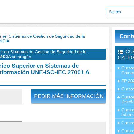
Cont
en Sistemas de Gestión de Seguridad de la
ANCIA
CU
 en Sistemas de Gestión de Seguridad de la
ANCIA en aragón
CATEG
co Superior en Sistemas de
Cursos
Información UNE-ISO-IEC 27001 A
Comer
FP 20
Cursos
PEDIR MÁS INFORMACIÓN
Curso
Diseño
Curso
Inform
Curso
Curso