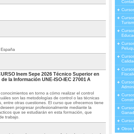
Contab
Curso
Cursos
Turis
Curso
Educa
Cursos
Peluqu
n España
Curso
Calida
Curso
CURSO Inem Sepe 2026 Técnico Superior en
Fiscal
 de la Información UNE-ISO-IEC 27001 A
Curso
Admini
conocimientos en torno a cómo realizar el control
Cursos
 cuáles son las metodologías de control o las técnicas
Constr
s, entre otras cuestiones. El curso que ofrecemos tiene
e deseen progresar profesionalmente mediante la
Cursos
rácticos que se estudiarán en esta formación, que
Ganad
de trabajo.
Curso
Otros 