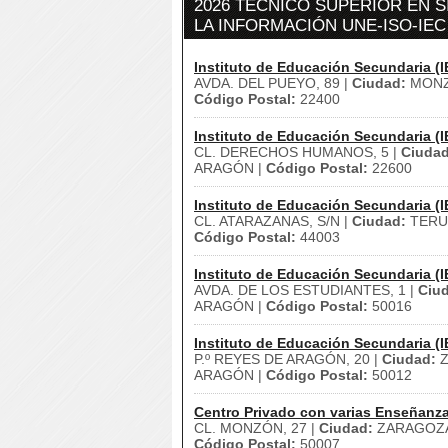
2026 TÉCNICO SUPERIOR EN 
LA INFORMACIÓN UNE-ISO-IEC 
Instituto de Educación Secundaria (I
AVDA. DEL PUEYO, 89 |
Ciudad:
MONZ
Código Postal:
22400
Instituto de Educación Secundaria (I
CL. DERECHOS HUMANOS, 5 |
Ciudad
ARAGÓN |
Código Postal:
22600
Instituto de Educación Secundaria (I
CL. ATARAZANAS, S/N |
Ciudad:
TERU
Código Postal:
44003
Instituto de Educación Secundaria (I
AVDA. DE LOS ESTUDIANTES, 1 |
Ciu
ARAGÓN |
Código Postal:
50016
Instituto de Educación Secundaria (I
P.º REYES DE ARAGÓN, 20 |
Ciudad:
Z
ARAGÓN |
Código Postal:
50012
Centro Privado con varias Enseñanz
CL. MONZÓN, 27 |
Ciudad:
ZARAGOZA
Código Postal:
50007