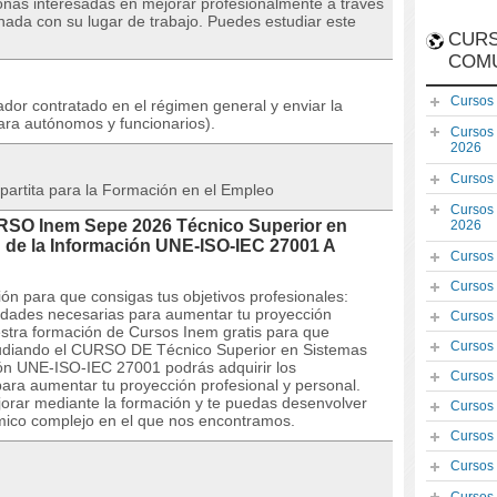
sonas interesadas en mejorar profesionalmente a través
nada con su lugar de trabajo. Puedes estudiar este
CURS
COM
Cursos
dor contratado en el régimen general y enviar la
ara autónomos y funcionarios).
Cursos
2026
Cursos
partita para la Formación en el Empleo
Cursos
URSO Inem Sepe 2026 Técnico Superior en
2026
 de la Información UNE-ISO-IEC 27001 A
Cursos
Cursos
ón para que consigas tus objetivos profesionales:
lidades necesarias para aumentar tu proyección
Cursos
estra formación de Cursos Inem gratis para que
Cursos
studiando el CURSO DE Técnico Superior en Sistemas
ón UNE-ISO-IEC 27001 podrás adquirir los
Cursos
ara aumentar tu proyección profesional y personal.
orar mediante la formación y te puedas desenvolver
Cursos
mico complejo en el que nos encontramos.
Cursos
Cursos