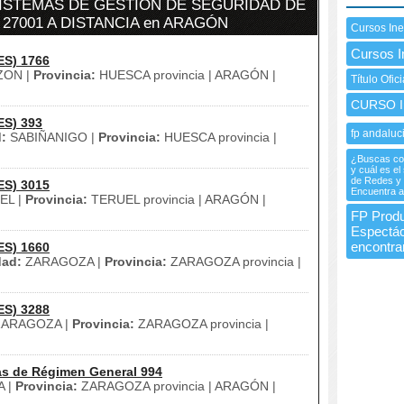
SISTEMAS DE GESTIÓN DE SEGURIDAD DE
27001 A DISTANCIA en ARAGÓN
Cursos In
Cursos 
ES) 1766
ON |
Provincia:
HUESCA provincia | ARAGÓN |
Título Ofi
CURSO In
ES) 393
fp andaluc
:
SABIÑANIGO |
Provincia:
HUESCA provincia |
¿Buscas con
y cuál es el
de Redes y 
ES) 3015
Encuentra a
EL |
Provincia:
TERUEL provincia | ARAGÓN |
FP Produ
Espectác
encontra
ES) 1660
dad:
ZARAGOZA |
Provincia:
ZARAGOZA provincia |
ES) 3288
ARAGOZA |
Provincia:
ZARAGOZA provincia |
as de Régimen General 994
 |
Provincia:
ZARAGOZA provincia | ARAGÓN |