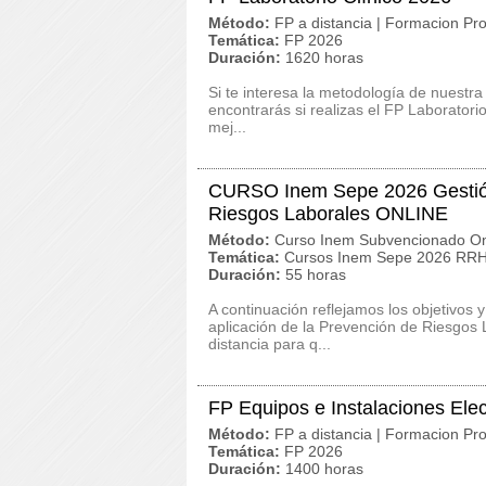
Método:
FP a distancia | Formacion Pro
Temática:
FP 2026
Duración:
1620 horas
Si te interesa la metodología de nuestra
encontrarás si realizas el FP Laborator
mej...
CURSO Inem Sepe 2026 Gestión 
Riesgos Laborales ONLINE
Método:
Curso Inem Subvencionado On
Temática:
Cursos Inem Sepe 2026 RRHH
Duración:
55 horas
A continuación reflejamos los objetivo
aplicación de la Prevención de Riesgos
distancia para q...
FP Equipos e Instalaciones Ele
Método:
FP a distancia | Formacion Pro
Temática:
FP 2026
Duración:
1400 horas