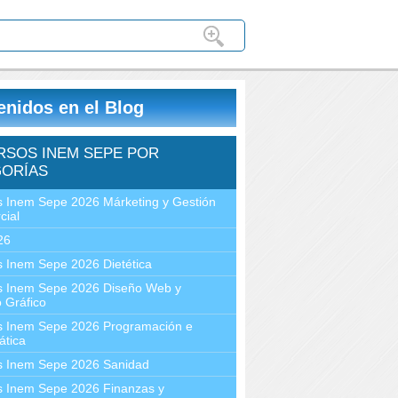
enidos en el Blog
RSOS INEM SEPE POR
ORÍAS
 Inem Sepe 2026 Márketing y Gestión
cial
26
 Inem Sepe 2026 Dietética
s Inem Sepe 2026 Diseño Web y
 Gráfico
s Inem Sepe 2026 Programación e
ática
s Inem Sepe 2026 Sanidad
s Inem Sepe 2026 Finanzas y