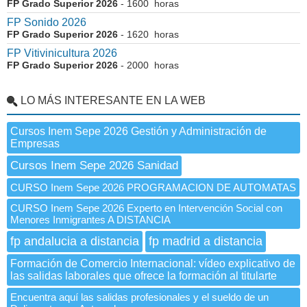
FP Grado Superior 2026
- 1600 horas
FP Sonido 2026
FP Grado Superior 2026
- 1620 horas
FP Vitivinicultura 2026
FP Grado Superior 2026
- 2000 horas
LO MÁS INTERESANTE EN LA WEB
Cursos Inem Sepe 2026 Gestión y Administración de
Empresas
Cursos Inem Sepe 2026 Sanidad
CURSO Inem Sepe 2026 PROGRAMACION DE AUTOMATAS
CURSO Inem Sepe 2026 Experto en Intervención Social con
Menores Inmigrantes A DISTANCIA
fp andalucia a distancia
fp madrid a distancia
Formación de Comercio Internacional: vídeo explicativo de
las salidas laborales que ofrece la formación al titularte
Encuentra aquí las salidas profesionales y el sueldo de un