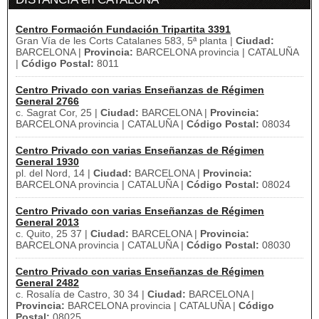
Centro Formación Fundación Tripartita 3391
Gran Vía de les Corts Catalanes 583, 5ª planta |
Ciudad:
BARCELONA |
Provincia:
BARCELONA provincia | CATALUÑA
|
Código Postal:
8011
Centro Privado con varias Enseñanzas de Régimen
General 2766
c. Sagrat Cor, 25 |
Ciudad:
BARCELONA |
Provincia:
BARCELONA provincia | CATALUÑA |
Código Postal:
08034
Centro Privado con varias Enseñanzas de Régimen
General 1930
pl. del Nord, 14 |
Ciudad:
BARCELONA |
Provincia:
BARCELONA provincia | CATALUÑA |
Código Postal:
08024
Centro Privado con varias Enseñanzas de Régimen
General 2013
c. Quito, 25 37 |
Ciudad:
BARCELONA |
Provincia:
BARCELONA provincia | CATALUÑA |
Código Postal:
08030
Centro Privado con varias Enseñanzas de Régimen
General 2482
c. Rosalía de Castro, 30 34 |
Ciudad:
BARCELONA |
Provincia:
BARCELONA provincia | CATALUÑA |
Código
Postal:
08025