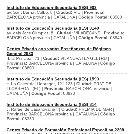
Instituto de Educación Secundaria (IES) 903
av. Sant Bernat Calbó, 8 |
Ciudad:
VIC |
Provincia:
BARCELONA provincia | CATALUÑA |
Código Postal:
08500
Instituto de Educación Secundaria (IES) 3140
av. dels Jocs Olímpics, 8 |
Ciudad:
VILADECANS |
Provincia:
BARCELONA provincia | CATALUÑA |
Código Postal:
08840
Centro Privado con varias Enseñanzas de Régimen
General 2983
rbla. Principal, 71 |
Ciudad:
VILANOVA I LA GELTRU |
Provincia:
BARCELONA provincia | CATALUÑA |
Código
Postal:
08800
Instituto de Educación Secundaria (IES) 1593
c. Lo Gaiter del Llobregat, 121 123 |
Ciudad:
PRAT DE
LLOBREGAT (EL) |
Provincia:
BARCELONA provincia |
CATALUÑA |
Código Postal:
08820
Instituto de Educación Secundaria (IES) 814
c. Rafael de Casanova, s/n |
Ciudad:
PREMIÀ DE MAR |
Provincia:
BARCELONA provincia | CATALUÑA |
Código
Postal:
08330
Centro Privado de Formación Profesional Específica 2299