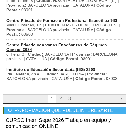
c. de Rodés, 6 |
Ciudad:
HOSPITALET DE LLOBREGAT (L') |
Provincia:
BARCELONA provincia | CATALUÑA |
Código
Postal:
08901
Centro Privado de Formación Profesional Específica 983
Mas Quintanes, s/n |
Ciudad:
MASIES DE VOLTREGÀ (LES) |
Provincia:
BARCELONA provincia | CATALUÑA |
Código
Postal:
08508
Centro Privado con varias Enseñanzas de Régimen
General 3084
c. Pelai, 8 |
Ciudad:
BARCELONA |
Provincia:
BARCELONA
provincia | CATALUÑA |
Código Postal:
08001
Instituto de Educación Secundaria (IES) 2309
Via Laietana, 48 A |
Ciudad:
BARCELONA |
Provincia:
BARCELONA provincia | CATALUÑA |
Código Postal:
08003
›
2
3
1
OTRA FORMACIÓN QUE PUEDE INTERESARTE
CURSO Inem Sepe 2026 Trabajo en equipo y
comunicación ONLINE