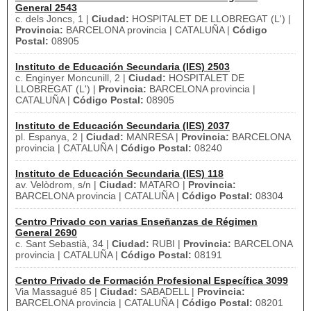
General 2543
c. dels Joncs, 1 |
Ciudad:
HOSPITALET DE LLOBREGAT (L') |
Provincia:
BARCELONA provincia | CATALUÑA |
Código
Postal:
08905
Instituto de Educación Secundaria (IES) 2503
c. Enginyer Moncunill, 2 |
Ciudad:
HOSPITALET DE
LLOBREGAT (L') |
Provincia:
BARCELONA provincia |
CATALUÑA |
Código Postal:
08905
Instituto de Educación Secundaria (IES) 2037
pl. Espanya, 2 |
Ciudad:
MANRESA |
Provincia:
BARCELONA
provincia | CATALUÑA |
Código Postal:
08240
Instituto de Educación Secundaria (IES) 118
av. Velòdrom, s/n |
Ciudad:
MATARO |
Provincia:
BARCELONA provincia | CATALUÑA |
Código Postal:
08304
Centro Privado con varias Enseñanzas de Régimen
General 2690
c. Sant Sebastià, 34 |
Ciudad:
RUBI |
Provincia:
BARCELONA
provincia | CATALUÑA |
Código Postal:
08191
Centro Privado de Formación Profesional Específica 3099
Via Massagué 85 |
Ciudad:
SABADELL |
Provincia:
BARCELONA provincia | CATALUÑA |
Código Postal:
08201