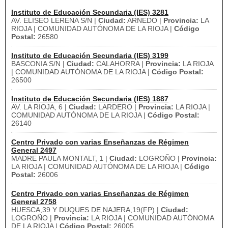
Instituto de Educación Secundaria (IES) 3281
AV. ELISEO LERENA S/N |
Ciudad:
ARNEDO |
Provincia:
LA
RIOJA | COMUNIDAD AUTÓNOMA DE LA RIOJA |
Código
Postal:
26580
Instituto de Educación Secundaria (IES) 3199
BASCONIA S/N |
Ciudad:
CALAHORRA |
Provincia:
LA RIOJA
| COMUNIDAD AUTÓNOMA DE LA RIOJA |
Código Postal:
26500
Instituto de Educación Secundaria (IES) 1887
AV. LA RIOJA, 6 |
Ciudad:
LARDERO |
Provincia:
LA RIOJA |
COMUNIDAD AUTÓNOMA DE LA RIOJA |
Código Postal:
26140
Centro Privado con varias Enseñanzas de Régimen
General 2497
MADRE PAULA MONTALT, 1 |
Ciudad:
LOGROÑO |
Provincia:
LA RIOJA | COMUNIDAD AUTÓNOMA DE LA RIOJA |
Código
Postal:
26006
Centro Privado con varias Enseñanzas de Régimen
General 2758
HUESCA,39 Y DUQUES DE NAJERA,19(FP) |
Ciudad:
LOGROÑO |
Provincia:
LA RIOJA | COMUNIDAD AUTÓNOMA
DE LA RIOJA |
Código Postal:
26005