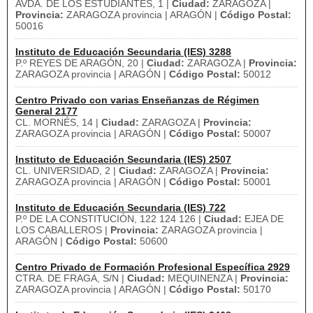
AVDA. DE LOS ESTUDIANTES, 1 |
Ciudad:
ZARAGOZA |
Provincia:
ZARAGOZA provincia | ARAGÓN |
Código Postal:
50016
Instituto de Educación Secundaria (IES) 3288
P.º REYES DE ARAGÓN, 20 |
Ciudad:
ZARAGOZA |
Provincia:
ZARAGOZA provincia | ARAGÓN |
Código Postal:
50012
Centro Privado con varias Enseñanzas de Régimen
General 2177
CL. MORNÉS, 14 |
Ciudad:
ZARAGOZA |
Provincia:
ZARAGOZA provincia | ARAGÓN |
Código Postal:
50007
Instituto de Educación Secundaria (IES) 2507
CL. UNIVERSIDAD, 2 |
Ciudad:
ZARAGOZA |
Provincia:
ZARAGOZA provincia | ARAGÓN |
Código Postal:
50001
Instituto de Educación Secundaria (IES) 722
P.º DE LA CONSTITUCIÓN, 122 124 126 |
Ciudad:
EJEA DE
LOS CABALLEROS |
Provincia:
ZARAGOZA provincia |
ARAGÓN |
Código Postal:
50600
Centro Privado de Formación Profesional Específica 2929
CTRA. DE FRAGA, S/N |
Ciudad:
MEQUINENZA |
Provincia:
ZARAGOZA provincia | ARAGÓN |
Código Postal:
50170