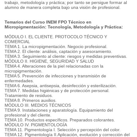
trabajo, metodología y práctica;
por tanto se persigue formar al
alumno de manera completa bajo una visión de profesional.
Temarios del Curso INEM FPO Técnico en
Micropigmentación: Tecnología, Metodología y Práctica:
MÓDULO I. EL CLIENTE.
PROTOCOLO TÉCNICO Y
COMERCIAL
TEMA 1. La micropigmentación.
Negocio profesional.
TEMA 2. El cliente: análisis, captación y asesoramiento.
TEMA 3. Seguimiento al cliente: riesgos y medidas preventivas.
MÓDULO II.
HIGIENE, SEGURIDAD Y SALUD
TEMA 4. Alteraciones de la piel relacionadas con la
micropigmentación.
TEMA 5. Prevención de infecciones y transmisión de
enfermedades.
TEMA 6. Asepsia, antisepsia, desinfección y esterilización.
TEMA 7. Medidas higiénicas y de protección personal.
Tratamiento de residuos.
TEMA 8. Primeros auxilios.
MÓDULO III.
MEDIOS TÉCNICOS
TEMA 9. Instalaciones y aparatología.
Equipamiento del
profesional y del cliente.
TEMA 10. Productos específicos.
Preparados colorantes.
MÓDULO IV.
PIGMENTOLOGÍA
TEMA 11. Pigmentología I. Selección y percepción del color.
TEMA 12. Pigmentología II.
Aplicación, evolución y corrección del