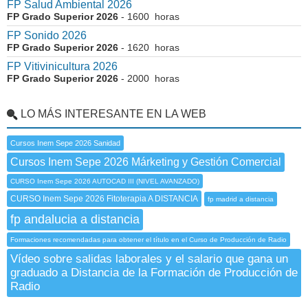
FP Salud Ambiental 2026
FP Grado Superior 2026
- 1600 horas
FP Sonido 2026
FP Grado Superior 2026
- 1620 horas
FP Vitivinicultura 2026
FP Grado Superior 2026
- 2000 horas
LO MÁS INTERESANTE EN LA WEB
Cursos Inem Sepe 2026 Sanidad
Cursos Inem Sepe 2026 Márketing y Gestión Comercial
CURSO Inem Sepe 2026 AUTOCAD III (NIVEL AVANZADO)
CURSO Inem Sepe 2026 Fitoterapia A DISTANCIA
fp madrid a distancia
fp andalucia a distancia
Formaciones recomendadas para obtener el título en el Curso de Producción de Radio
Vídeo sobre salidas laborales y el salario que gana un
graduado a Distancia de la Formación de Producción de
Radio