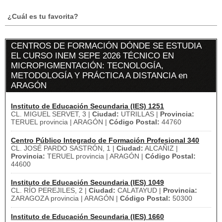
¿Cuál es tu favorita?
CENTROS DE FORMACIÓN DÓNDE SE ESTUDIA
EL CURSO INEM SEPE 2026 TÉCNICO EN
MICROPIGMENTACIÓN: TECNOLOGÍA,
METODOLOGÍA Y PRÁCTICA A DISTANCIA en
ARAGÓN
Instituto de Educación Secundaria (IES) 1251
CL. MIGUEL SERVET, 3 |
Ciudad:
UTRILLAS |
Provincia:
TERUEL provincia | ARAGÓN |
Código Postal:
44760
Centro Público Integrado de Formación Profesional 340
CL. JOSÉ PARDO SASTRÓN, 1 |
Ciudad:
ALCAÑIZ |
Provincia:
TERUEL provincia | ARAGÓN |
Código Postal:
44600
Instituto de Educación Secundaria (IES) 1049
CL. RÍO PEREJILES, 2 |
Ciudad:
CALATAYUD |
Provincia:
ZARAGOZA provincia | ARAGÓN |
Código Postal:
50300
Instituto de Educación Secundaria (IES) 1660