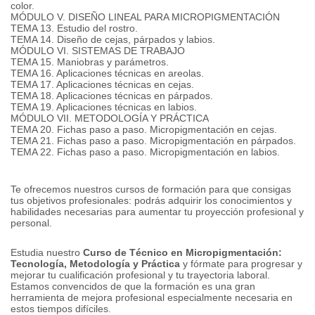
color.
MÓDULO V. DISEÑO LINEAL PARA MICROPIGMENTACIÓN
TEMA 13. Estudio del rostro.
TEMA 14. Diseño de cejas, párpados y labios.
MÓDULO VI.
SISTEMAS DE TRABAJO
TEMA 15. Maniobras y parámetros.
TEMA 16. Aplicaciones técnicas en areolas.
TEMA 17. Aplicaciones técnicas en cejas.
TEMA 18. Aplicaciones técnicas en párpados.
TEMA 19. Aplicaciones técnicas en labios.
MÓDULO VII.
METODOLOGÍA Y PRÁCTICA
TEMA 20. Fichas paso a paso.
Micropigmentación en cejas.
TEMA 21. Fichas paso a paso.
Micropigmentación en párpados.
TEMA 22. Fichas paso a paso.
Micropigmentación en labios.
Te ofrecemos nuestros cursos de formación para que consigas
tus objetivos profesionales: podrás adquirir los conocimientos y
habilidades necesarias para aumentar tu proyección profesional y
personal.
Estudia nuestro
Curso de Técnico en Micropigmentación:
Tecnología, Metodología y Práctica
y fórmate para progresar y
mejorar tu cualificación profesional y tu trayectoria laboral.
Estamos convencidos de que la formación es una gran
herramienta de mejora profesional especialmente necesaria en
estos tiempos difíciles.