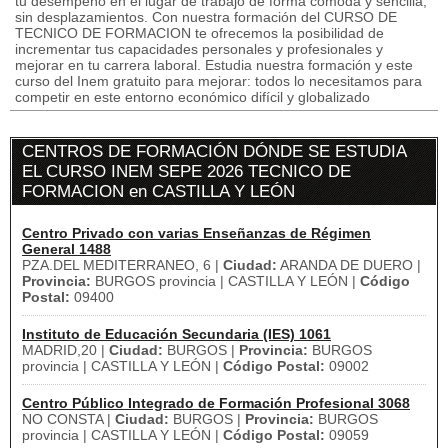
tu desempeño en el lugar de trabajo de forma cómoda y sencilla,
sin desplazamientos. Con nuestra formación del CURSO DE
TECNICO DE FORMACION te ofrecemos la posibilidad de
incrementar tus capacidades personales y profesionales y
mejorar en tu carrera laboral. Estudia nuestra formación y este
curso del Inem gratuito para mejorar: todos lo necesitamos para
competir en este entorno económico difícil y globalizado
CENTROS DE FORMACIÓN DÓNDE SE ESTUDIA
EL CURSO INEM SEPE 2026 TECNICO DE
FORMACION en CASTILLA Y LEÓN
Centro Privado con varias Enseñanzas de Régimen
General 1488
PZA.DEL MEDITERRANEO, 6 |
Ciudad:
ARANDA DE DUERO |
Provincia:
BURGOS provincia | CASTILLA Y LEÓN |
Código
Postal:
09400
Instituto de Educación Secundaria (IES) 1061
MADRID,20 |
Ciudad:
BURGOS |
Provincia:
BURGOS
provincia | CASTILLA Y LEÓN |
Código Postal:
09002
Centro Público Integrado de Formación Profesional 3068
NO CONSTA |
Ciudad:
BURGOS |
Provincia:
BURGOS
provincia | CASTILLA Y LEÓN |
Código Postal:
09059