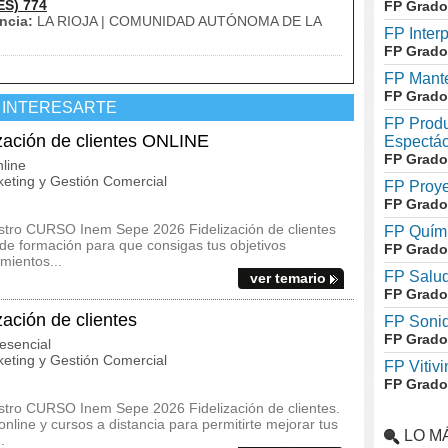
ES) 774
FP Grado
ncia:
LA RIOJA | COMUNIDAD AUTÓNOMA DE LA
FP Inter
FP Grado
FP Mante
FP Grado
 INTERESARTE
FP Produ
ación de clientes ONLINE
Espectác
FP Grado
line
eting y Gestión Comercial
FP Proye
FP Grado
estro CURSO Inem Sepe 2026 Fidelización de clientes
FP Quími
e formación para que consigas tus objetivos
FP Grado
mientos...
FP Salud
ver temario
FP Grado
ción de clientes
FP Soni
FP Grado
esencial
eting y Gestión Comercial
FP Vitivi
FP Grado
estro CURSO Inem Sepe 2026 Fidelización de clientes.
line y cursos a distancia para permitirte mejorar tus
LO M
.