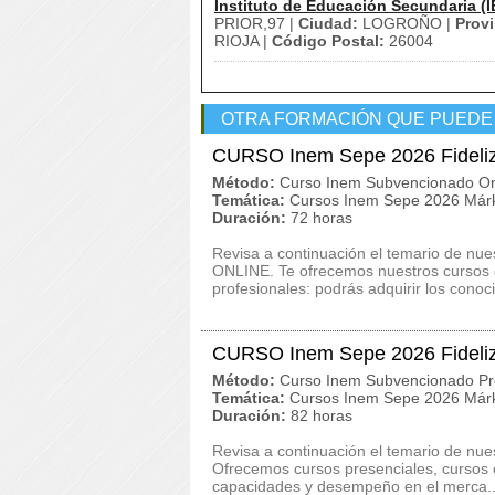
Instituto de Educación Secundaria (I
PRIOR,97 |
Ciudad:
LOGROÑO |
Provi
RIOJA |
Código Postal:
26004
OTRA FORMACIÓN QUE PUEDE
CURSO Inem Sepe 2026 Fideliz
Método:
Curso Inem Subvencionado On
Temática:
Cursos Inem Sepe 2026 Márk
Duración:
72 horas
Revisa a continuación el temario de nu
ONLINE. Te ofrecemos nuestros cursos d
profesionales: podrás adquirir los conoci
CURSO Inem Sepe 2026 Fideliza
Método:
Curso Inem Subvencionado Pr
Temática:
Cursos Inem Sepe 2026 Márk
Duración:
82 horas
Revisa a continuación el temario de nu
Ofrecemos cursos presenciales, cursos on
capacidades y desempeño en el merca..