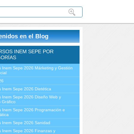
enidos en el Blog
RSOS INEM SEPE POR
ORÍAS
 Inem Sepe 2026 Márketing y Gestión
cial
26
 Inem Sepe 2026 Dietética
s Inem Sepe 2026 Diseño Web y
 Gráfico
s Inem Sepe 2026 Programación e
ática
s Inem Sepe 2026 Sanidad
s Inem Sepe 2026 Finanzas y