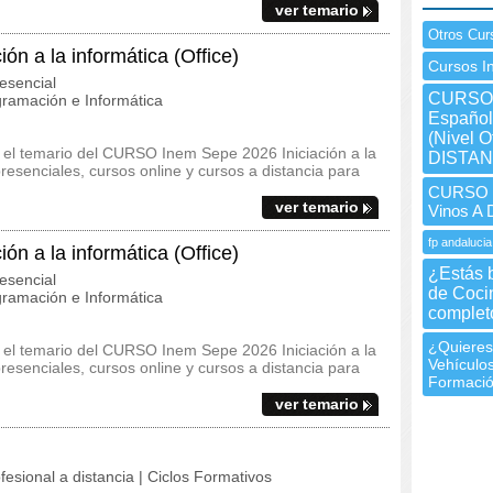
ver temario
Otros Cur
n a la informática (Office)
Cursos I
esencial
CURSO I
ramación e Informática
Español 
(Nivel O
 y el temario del CURSO Inem Sepe 2026 Iniciación a la
DISTAN
resenciales, cursos online y cursos a distancia para
CURSO I
ver temario
Vinos A
fp andalucia
n a la informática (Office)
¿Estás 
esencial
de Coci
ramación e Informática
complet
¿Quieres
 y el temario del CURSO Inem Sepe 2026 Iniciación a la
Vehículos
resenciales, cursos online y cursos a distancia para
Formació
ver temario
fesional a distancia | Ciclos Formativos