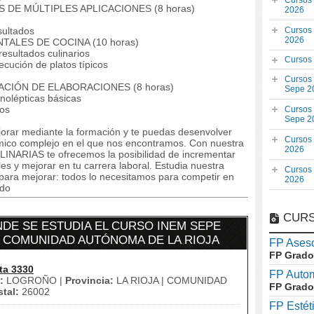
Cursos
 DE MÚLTIPLES APLICACIONES (8 horas)
2026
sultados
Cursos
2026
ALES DE COCINA (10 horas)
resultados culinarios
Cursos
cución de platos típicos
Cursos
CIÓN DE ELABORACIONES (8 horas)
Sepe 2
olépticas básicas
cos
Cursos
Sepe 2
orar mediante la formación y te puedas desenvolver
Cursos
mico complejo en el que nos encontramos. Con nuestra
2026
ARIAS te ofrecemos la posibilidad de incrementar
es y mejorar en tu carrera laboral. Estudia nuestra
Cursos
 para mejorar: todos lo necesitamos para competir en
2026
ado
CURS
DE SE ESTUDIA EL CURSO INEM SEPE
en COMUNIDAD AUTÓNOMA DE LA RIOJA
FP Aseso
FP Grado
ta 3330
FP Auto
:
LOGROÑO |
Provincia:
LA RIOJA | COMUNIDAD
FP Grado
tal:
26002
FP Estét