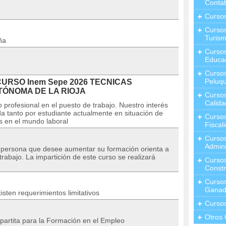
Contab
Curso
Cursos
Turis
ña
Curso
Educa
Cursos
Peluqu
l CURSO Inem Sepe 2026 TECNICAS
TÓNOMA DE LA RIOJA
Curso
Calida
 profesional en el puesto de trabajo. Nuestro interés
a tanto por estudiante actualmente en situación de
Curso
s en el mundo laboral
Fiscal
Curso
Admini
r persona que desee aumentar su formación orienta a
rabajo. La impartición de este curso se realizará
Cursos
Constr
Cursos
Ganad
isten requerimientos limitativos
Curso
Otros 
partita para la Formación en el Empleo