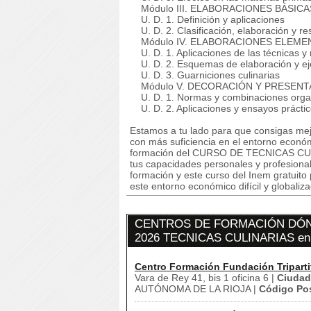
Módulo III. ELABORACIONES BÁSICAS
U. D. 1. Definición y aplicaciones
U. D. 2. Clasificación, elaboración y re
Módulo IV. ELABORACIONES ELEMENT
U. D. 1. Aplicaciones de las técnicas y 
U. D. 2. Esquemas de elaboración y eje
U. D. 3. Guarniciones culinarias
Módulo V. DECORACIÓN Y PRESENTA
U. D. 1. Normas y combinaciones organ
U. D. 2. Aplicaciones y ensayos prácti
Estamos a tu lado para que consigas mej
con más suficiencia en el entorno econó
formación del CURSO DE TECNICAS CULIN
tus capacidades personales y profesional
formación y este curso del Inem gratuito
este entorno económico difícil y globaliz
CENTROS DE FORMACIÓN DÓN
2026 TECNICAS CULINARIAS 
Centro Formación Fundación Triparti
Vara de Rey 41, bis 1 oficina 6 |
Ciudad
AUTÓNOMA DE LA RIOJA |
Código Pos