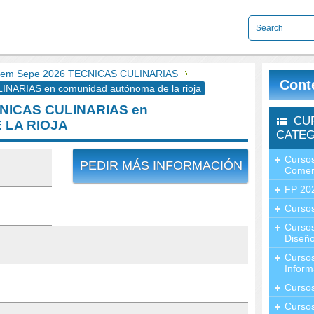
em Sepe 2026 TECNICAS CULINARIAS
Cont
ARIAS en comunidad autónoma de la rioja
CNICAS CULINARIAS en
CU
 LA RIOJA
CATEG
Cursos
PEDIR MÁS INFORMACIÓN
Comer
FP 20
Cursos
Curso
Diseño
Curso
Inform
Curso
Curso