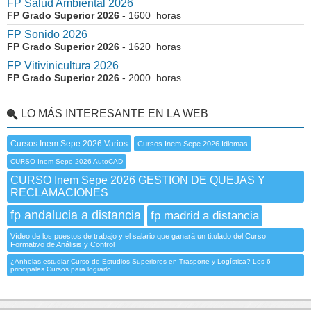
FP Salud Ambiental 2026
FP Grado Superior 2026
- 1600 horas
FP Sonido 2026
FP Grado Superior 2026
- 1620 horas
FP Vitivinicultura 2026
FP Grado Superior 2026
- 2000 horas
LO MÁS INTERESANTE EN LA WEB
Cursos Inem Sepe 2026 Varios
Cursos Inem Sepe 2026 Idiomas
CURSO Inem Sepe 2026 AutoCAD
CURSO Inem Sepe 2026 GESTION DE QUEJAS Y
RECLAMACIONES
fp andalucia a distancia
fp madrid a distancia
Vídeo de los puestos de trabajo y el salario que ganará un titulado del Curso
Formativo de Análisis y Control
¿Anhelas estudiar Curso de Estudios Superiores en Trasporte y Logística? Los 6
principales Cursos para lograrlo