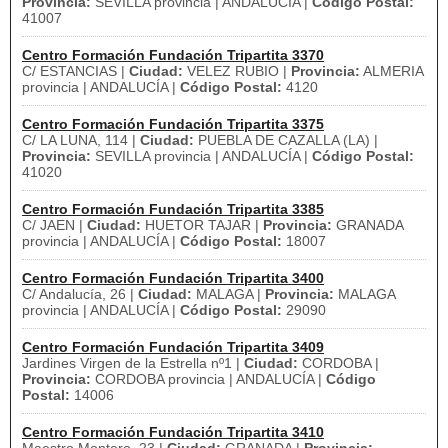
Provincia:
SEVILLA provincia | ANDALUCÍA |
Código Postal:
41007
Centro Formación Fundación Tripartita 3370
C/ ESTANCIAS |
Ciudad:
VELEZ RUBIO |
Provincia:
ALMERIA
provincia | ANDALUCÍA |
Código Postal:
4120
Centro Formación Fundación Tripartita 3375
C/ LA LUNA, 114 |
Ciudad:
PUEBLA DE CAZALLA (LA) |
Provincia:
SEVILLA provincia | ANDALUCÍA |
Código Postal:
41020
Centro Formación Fundación Tripartita 3385
C/ JAEN |
Ciudad:
HUETOR TAJAR |
Provincia:
GRANADA
provincia | ANDALUCÍA |
Código Postal:
18007
Centro Formación Fundación Tripartita 3400
C/ Andalucía, 26 |
Ciudad:
MALAGA |
Provincia:
MALAGA
provincia | ANDALUCÍA |
Código Postal:
29090
Centro Formación Fundación Tripartita 3409
Jardines Virgen de la Estrella nº1 |
Ciudad:
CORDOBA |
Provincia:
CORDOBA provincia | ANDALUCÍA |
Código
Postal:
14006
Centro Formación Fundación Tripartita 3410