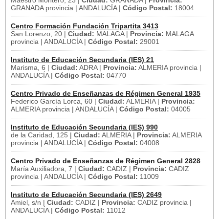
Maestro Montero, 23 |
Ciudad:
GRANADA |
Provincia:
GRANADA provincia | ANDALUCÍA |
Código Postal:
18004
Centro Formación Fundación Tripartita 3413
San Lorenzo, 20 |
Ciudad:
MALAGA |
Provincia:
MALAGA
provincia | ANDALUCÍA |
Código Postal:
29001
Instituto de Educación Secundaria (IES) 21
Marisma, 6 |
Ciudad:
ADRA |
Provincia:
ALMERIA provincia |
ANDALUCÍA |
Código Postal:
04770
Centro Privado de Enseñanzas de Régimen General 1935
Federico García Lorca, 60 |
Ciudad:
ALMERIA |
Provincia:
ALMERIA provincia | ANDALUCÍA |
Código Postal:
04005
Instituto de Educación Secundaria (IES) 990
de la Caridad, 125 |
Ciudad:
ALMERIA |
Provincia:
ALMERIA
provincia | ANDALUCÍA |
Código Postal:
04008
Centro Privado de Enseñanzas de Régimen General 2828
María Auxiliadora, 7 |
Ciudad:
CADIZ |
Provincia:
CADIZ
provincia | ANDALUCÍA |
Código Postal:
11009
Instituto de Educación Secundaria (IES) 2649
Amiel, s/n |
Ciudad:
CADIZ |
Provincia:
CADIZ provincia |
ANDALUCÍA |
Código Postal:
11012