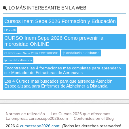
LO MÁS INTERESANTE EN LA WEB
Cursos Inem Sepe 2026 Formación y Educación
FP 2026
CURSO Inem Sepe 2026 Cómo prevenir la
morosidad ONLINE
fp andalucia a distancia
CURSO Inem Sepe 2026 ECOTURISMO
fp madrid a distancia
Encontramos las 4 formaciones más completas para aprender y
ser Montador de Estructuras de Aeronaves
Los 4 Cursos más buscados para que aprendas Atención
Especializada para Enfermos de Alzheimer a Distancia
Normas de utilización
Los Cursos 2026 que ofrecemos
La empresa cursossepe2026.com
Contenidos en el Blog
2026 ©
cursossepe2026.com
: ¡Todos los derechos reservados!