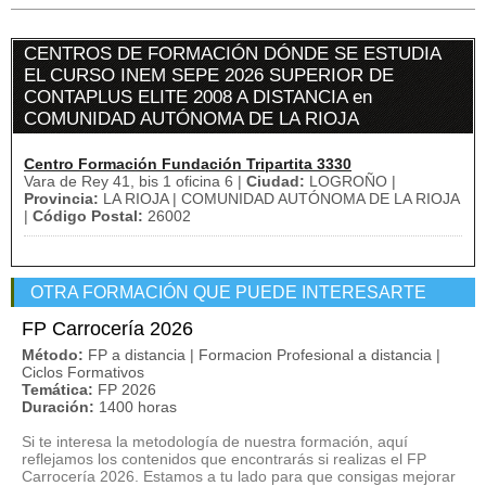
CENTROS DE FORMACIÓN DÓNDE SE ESTUDIA
EL CURSO INEM SEPE 2026 SUPERIOR DE
CONTAPLUS ELITE 2008 A DISTANCIA en
COMUNIDAD AUTÓNOMA DE LA RIOJA
Centro Formación Fundación Tripartita 3330
Vara de Rey 41, bis 1 oficina 6 |
Ciudad:
LOGROÑO |
Provincia:
LA RIOJA | COMUNIDAD AUTÓNOMA DE LA RIOJA
|
Código Postal:
26002
OTRA FORMACIÓN QUE PUEDE INTERESARTE
FP Carrocería 2026
Método:
FP a distancia | Formacion Profesional a distancia |
Ciclos Formativos
Temática:
FP 2026
Duración:
1400 horas
Si te interesa la metodología de nuestra formación, aquí
reflejamos los contenidos que encontrarás si realizas el FP
Carrocería 2026. Estamos a tu lado para que consigas mejorar