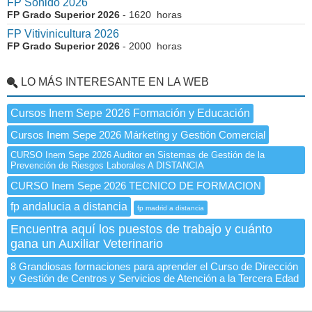
FP Sonido 2026
FP Grado Superior 2026
- 1620 horas
FP Vitivinicultura 2026
FP Grado Superior 2026
- 2000 horas
LO MÁS INTERESANTE EN LA WEB
Cursos Inem Sepe 2026 Formación y Educación
Cursos Inem Sepe 2026 Márketing y Gestión Comercial
CURSO Inem Sepe 2026 Auditor en Sistemas de Gestión de la
Prevención de Riesgos Laborales A DISTANCIA
CURSO Inem Sepe 2026 TECNICO DE FORMACION
fp andalucia a distancia
fp madrid a distancia
Encuentra aquí los puestos de trabajo y cuánto
gana un Auxiliar Veterinario
8 Grandiosas formaciones para aprender el Curso de Dirección
y Gestión de Centros y Servicios de Atención a la Tercera Edad