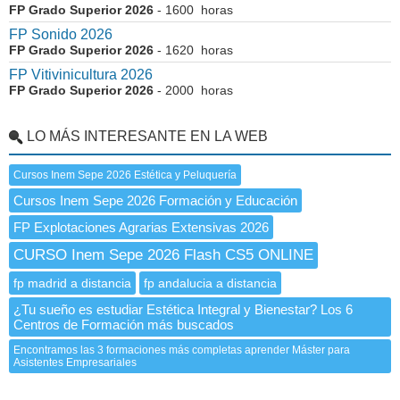
FP Grado Superior 2026
- 1600 horas
FP Sonido 2026
FP Grado Superior 2026
- 1620 horas
FP Vitivinicultura 2026
FP Grado Superior 2026
- 2000 horas
LO MÁS INTERESANTE EN LA WEB
Cursos Inem Sepe 2026 Estética y Peluquería
Cursos Inem Sepe 2026 Formación y Educación
FP Explotaciones Agrarias Extensivas 2026
CURSO Inem Sepe 2026 Flash CS5 ONLINE
fp madrid a distancia
fp andalucia a distancia
¿Tu sueño es estudiar Estética Integral y Bienestar? Los 6
Centros de Formación más buscados
Encontramos las 3 formaciones más completas aprender Máster para
Asistentes Empresariales