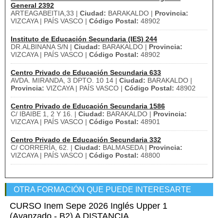
General 2392
ARTEAGABEITIA,33 |
Ciudad:
BARAKALDO |
Provincia:
VIZCAYA | PAÍS VASCO |
Código Postal:
48902
Instituto de Educación Secundaria (IES) 244
DR.ALBINANA S/N |
Ciudad:
BARAKALDO |
Provincia:
VIZCAYA | PAÍS VASCO |
Código Postal:
48902
Centro Privado de Educación Secundaria 633
AVDA. MIRANDA, 3 DPTO. 10 14 |
Ciudad:
BARAKALDO |
Provincia:
VIZCAYA | PAÍS VASCO |
Código Postal:
48902
Centro Privado de Educación Secundaria 1586
C/ IBAIBE 1, 2 Y 16. |
Ciudad:
BARAKALDO |
Provincia:
VIZCAYA | PAÍS VASCO |
Código Postal:
48901
Centro Privado de Educación Secundaria 332
C/ CORRERÍA, 62. |
Ciudad:
BALMASEDA |
Provincia:
VIZCAYA | PAÍS VASCO |
Código Postal:
48800
OTRA FORMACIÓN QUE PUEDE INTERESARTE
CURSO Inem Sepe 2026 Inglés Upper 1
(Avanzado - B2) A DISTANCIA