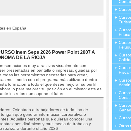
Contab
Curso
Cursos
Turis
ntes en España
Curso
Educa
Cursos
Peluqu
CURSO Inem Sepe 2026 Power Point 2007 A
Curso
ÓNOMA DE LA RIOJA
Calida
 presentaciones muy atractivas visualmente con
Curso
ser presentadas en pantalla o impresas, guiadas por
Fiscal
 todas las herramientas necesarias para crear,
cas multimedia con el programa más utilizado dentro
Curso
a formación a todo el que desee mejorar su perfil
Admini
laboral o para mejorar su posición en el mismo: este es
Cursos
nte los retos que supone el futuro
Constr
Cursos
adores. Orientado a trabajadores de todo tipo de
Ganad
e tengan que generar información corporativa o
Curso
ientes. Aquellas personas que quieran conocer una
sentaciones dinámicas y multimedia de trabajos y
Otros 
se realizará durante el año 2026