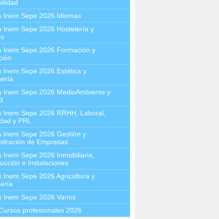
ilidad
s Inem Sepe 2026 Idiomas
 Inem Sepe 2026 Hostelería y
mo
s Inem Sepe 2026 Formación y
ción
 Inem Sepe 2026 Estética y
ería
s Inem Sepe 2026 MedioAmbiente y
d
s Inem Sepe 2026 RRHH, Laboral,
idad y PRL
s Inem Sepe 2026 Gestión y
stración de Empresas
 Inem Sepe 2026 Inmobiliaria,
ucción e Instalaciones
 Inem Sepe 2026 Agricultura y
ería
s Inem Sepe 2026 Varios
Cursos profesionales 2026