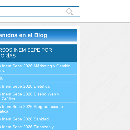
enidos en el Blog
RSOS INEM SEPE POR
ORÍAS
 Inem Sepe 2026 Márketing y Gestión
cial
26
 Inem Sepe 2026 Dietética
s Inem Sepe 2026 Diseño Web y
 Gráfico
s Inem Sepe 2026 Programación e
ática
s Inem Sepe 2026 Sanidad
s Inem Sepe 2026 Finanzas y