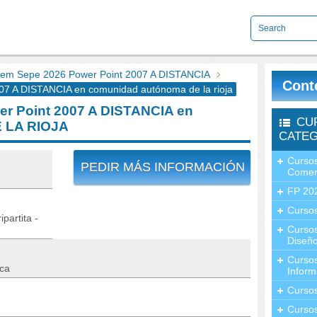
em Sepe 2026 Power Point 2007 A DISTANCIA
Cont
7 A DISTANCIA en comunidad autónoma de la rioja
r Point 2007 A DISTANCIA en
CU
 LA RIOJA
CATEG
Cursos
PEDIR MÁS INFORMACIÓN
Comer
FP 20
Cursos
partita -
Curso
Diseño
Curso
ica
Inform
Curso
Curso