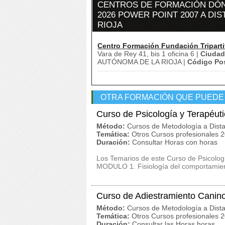
CENTROS DE FORMACIÓN DÓN
2026 POWER POINT 2007 A DI
RIOJA
Centro Formación Fundación Triparti
Vara de Rey 41, bis 1 oficina 6 |
Ciudad
AUTÓNOMA DE LA RIOJA |
Código Pos
OTRA FORMACIÓN QUE PUEDE
Curso de Psicología y Terapéut
Método:
Cursos de Metodología a Dista
Temática:
Otros Cursos profesionales 
Duración:
Consultar Horas con horas
Los Temarios de este Curso de Psicolog
MODULO 1. Fisiología del comportamien
Curso de Adiestramiento Canin
Método:
Cursos de Metodología a Dista
Temática:
Otros Cursos profesionales 
Duración:
Consultar las Horas horas