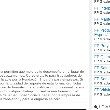
FP Grado
FP Inter
FP Grado
FP Mante
FP Grado
FP Produ
Espectác
FP Grado
FP Proye
FP Grado
FP Quími
FP Grado
FP Salud
ncia permiten que mejores tu desempeño en el lugar de
FP Grado
desplazamientos. Curso gratuito para trabajadores de
FP Soni
ficable por la Fundación Tripartita para empresas. Si
ir la totalidad del importe de esta formación. Todas
FP Grado
édito formativo para cualificación profesional de sus
FP Vitivi
do cualquier trabajador realiza una formación, el
FP Grado
s de la Seguridad Social a pagar por la empresa de
el trabajador y para la empresa es cero.
LO M