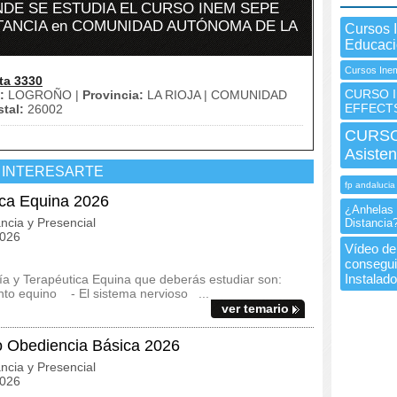
DE SE ESTUDIA EL CURSO INEM SEPE
STANCIA en COMUNIDAD AUTÓNOMA DE LA
Cursos 
Educac
Cursos Inem
ta 3330
CURSO I
:
LOGROÑO |
Provincia:
LA RIOJA | COMUNIDAD
EFFECT
tal:
26002
CURSO 
Asisten
 INTERESARTE
fp andalucia
ica Equina 2026
¿Anhelas e
ncia y Presencial
Distancia?
2026
Vídeo de 
consegui
Instalad
ía y Terapéutica Equina que deberás estudiar son:
to equino - El sistema nervioso ...
ver temario
o Obediencia Básica 2026
ncia y Presencial
2026