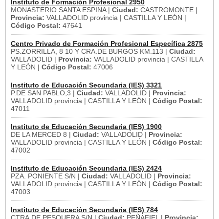
Instituto de Formación Profesional 2950
MONASTERIO SANTA ESPINA |
Ciudad:
CASTROMONTE |
Provincia:
VALLADOLID provincia | CASTILLA Y LEÓN |
Código Postal:
47641
Centro Privado de Formación Profesional Específica 2875
PS.ZORRILLA, 8 10 Y CRA.DE BURGOS KM.113 |
Ciudad:
VALLADOLID |
Provincia:
VALLADOLID provincia | CASTILLA
Y LEÓN |
Código Postal:
47006
Instituto de Educación Secundaria (IES) 3321
P.DE SAN PABLO,3 |
Ciudad:
VALLADOLID |
Provincia:
VALLADOLID provincia | CASTILLA Y LEÓN |
Código Postal:
47011
Instituto de Educación Secundaria (IES) 1900
DE LA MERCED 8 |
Ciudad:
VALLADOLID |
Provincia:
VALLADOLID provincia | CASTILLA Y LEÓN |
Código Postal:
47002
Instituto de Educación Secundaria (IES) 2424
PZA. PONIENTE S/N |
Ciudad:
VALLADOLID |
Provincia:
VALLADOLID provincia | CASTILLA Y LEÓN |
Código Postal:
47003
Instituto de Educación Secundaria (IES) 784
CTRA.DE PESQUERA S/N |
Ciudad:
PEÑAFIEL |
Provincia: